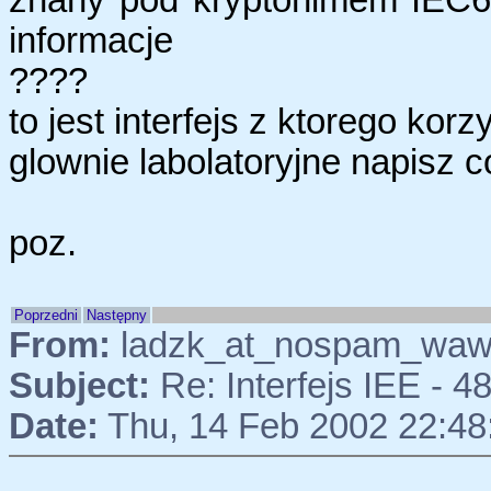
informacje
????
to jest interfejs z ktorego ko
glownie labolatoryjne napisz c
poz.
Poprzedni
Następny
From:
ladzk_at_nospam_waw.p
Subject:
Re: Interfejs IEE - 4
Date:
Thu, 14 Feb 2002 22:4