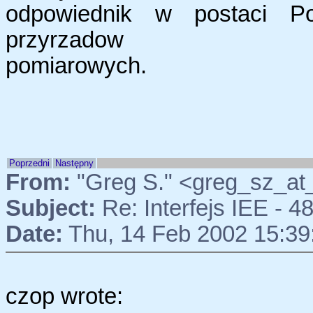
odpowiednik w postaci Pol
przyrzadow
pomiarowych.
Poprzedni
Następny
From:
"Greg S." <greg_sz_at
Subject:
Re: Interfejs IEE - 4
Date:
Thu, 14 Feb 2002 15:39
czop wrote: