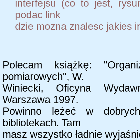
interfejsu (co to jest, rys
podac link
dzie mozna znalesc jakies i
Polecam książkę: "Organ
pomiarowych", W.
Winiecki, Oficyna Wydawni
Warszawa 1997.
Powinno leżeć w dobrych 
bibliotekach. Tam
masz wszystko ładnie wyjaśnio