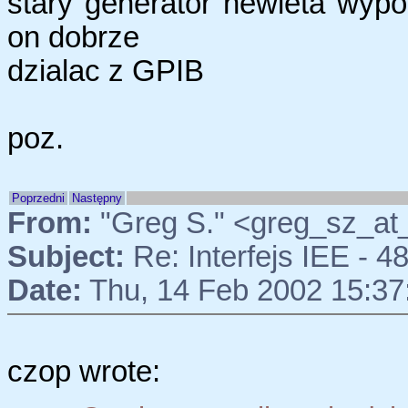
stary generator hewleta wyp
on dobrze
dzialac z GPIB
poz.
Poprzedni
Następny
From:
"Greg S." <greg_sz_at
Subject:
Re: Interfejs IEE - 4
Date:
Thu, 14 Feb 2002 15:37
czop wrote: