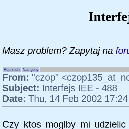
Interfe
Masz problem? Zapytaj na
for
Poprzedni
Następny
From:
"czop" <czop135_at_n
Subject:
Interfejs IEE - 488
Date:
Thu, 14 Feb 2002 17:24
Czy ktos moglby mi udzielic 