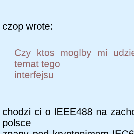
czop wrote:
Czy ktos moglby mi udziel
temat tego
interfejsu
chodzi ci o IEEE488 na zach
polsce
znany pod kryptonimem IEC62