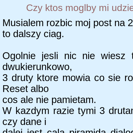
Czy ktos moglby mi udziel
Musialem rozbic moj post na 2
to dalszy ciag.
Ogolnie jesli nic nie wiesz
dwukierunkowo,
3 druty ktore mowia co sie ro
Reset albo
cos ale nie pamietam.
W kazdym razie tymi 3 druta
czy dane i
dalej jest cala piramida dial