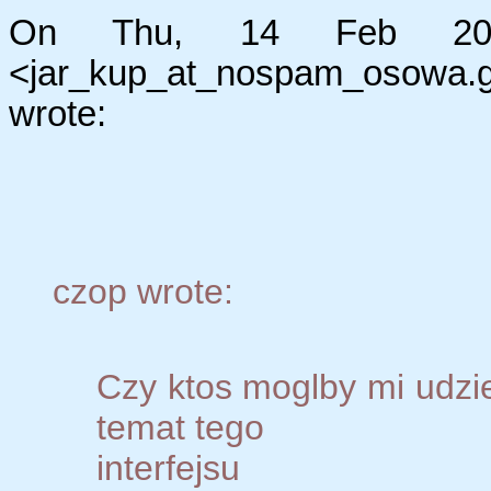
On Thu, 14 Feb 2002
<jar_kup_at_nospam_osowa.g
wrote:
czop wrote:
Czy ktos moglby mi udziel
temat tego
interfejsu