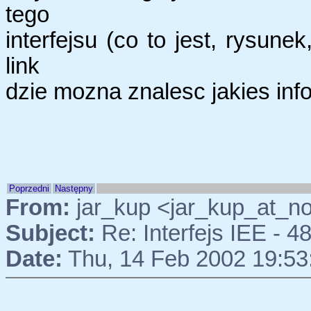
tego
interfejsu (co to jest, rysune
link
dzie mozna znalesc jakies inf
Poprzedni
Następny
From:
jar_kup <jar_kup_at_n
Subject:
Re: Interfejs IEE - 4
Date:
Thu, 14 Feb 2002 19:53