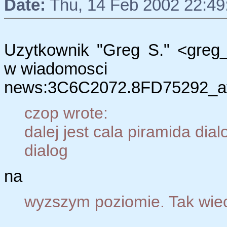
Date:
Thu, 14 Feb 2002 22:49
Uzytkownik "Greg S." <greg
w wiadomosci
news:3C6C2072.8FD75292_at
czop wrote:
dalej jest cala piramida dial
dialog
na
wyzszym poziomie. Tak wiec