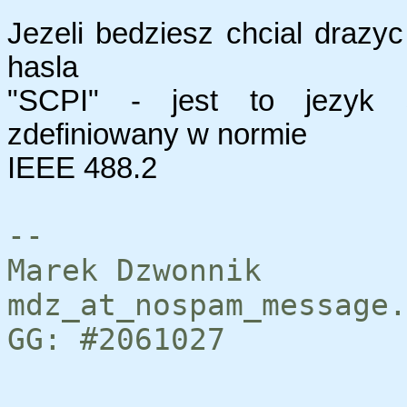
Jezeli bedziesz chcial drazy
hasla
"SCPI" - jest to jezyk s
zdefiniowany w normie
IEEE 488.2
--
Marek Dzwonnik
mdz_at_nospam_message.
GG: #2061027