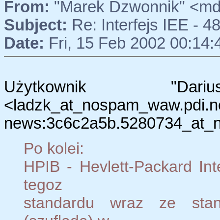
From:
"Marek Dzwonnik" <m
Subject:
Re: Interfejs IEE - 4
Date:
Fri, 15 Feb 2002 00:14:
Użytkownik "Da
<ladzk_at_nospam_waw.pdi.ne
news:3c6c2a5b.5280734_at_no
Po kolei:
HPIB - Hevlett-Packard In
tegoz
standardu wraz ze sta