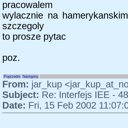
pracowalem
wylacznie na hamerykanskim s
szczegoly
to prosze pytac
poz.
Poprzedni
Następny
From:
jar_kup <jar_kup_at_n
Subject:
Re: Interfejs IEE - 4
Date:
Fri, 15 Feb 2002 11:07: