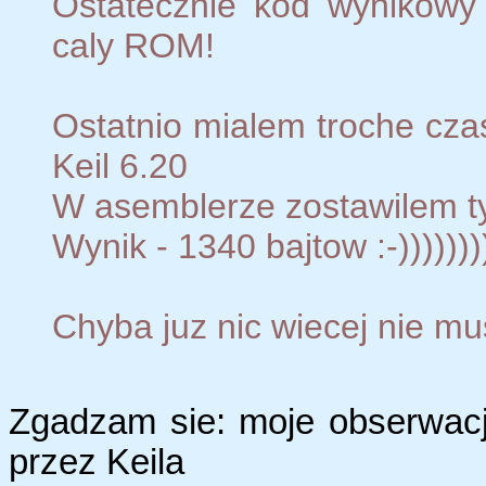
Ostatecznie kod wynikowy 
caly ROM!
Ostatnio mialem troche cza
Keil 6.20
W asemblerze zostawilem ty
Wynik - 1340 bajtow :-)))))))
Chyba juz nic wiecej nie mus
Zgadzam sie: moje obserwac
przez Keila