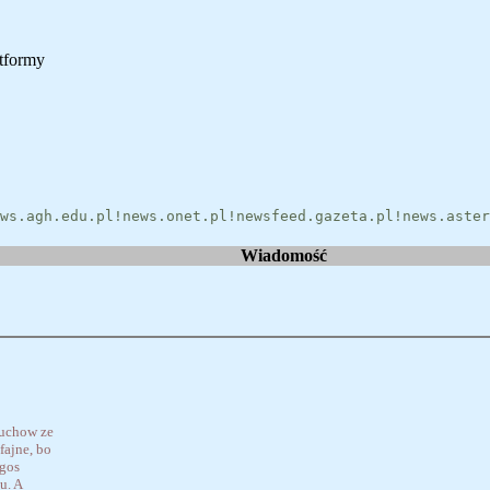
tformy
ws.agh.edu.pl!news.onet.pl!newsfeed.gazeta.pl!news.aster
Wiadomość
ruchow ze
fajne, bo
egos
u. A