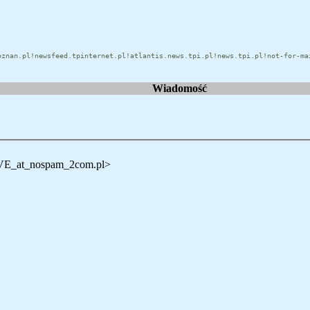
oznan.pl!newsfeed.tpinternet.pl!atlantis.news.tpi.pl!news.tpi.pl!not-for-ma
Wiadomość
OVE_at_nospam_2com.pl>