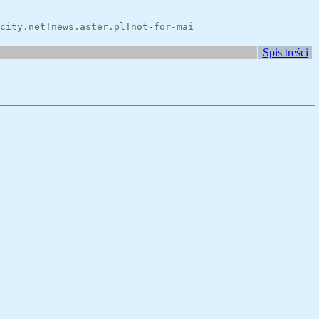
city.net!news.aster.pl!not-for-mai
Spis treści