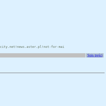
city.net!news.aster.pl!not-for-mai
Spis treści