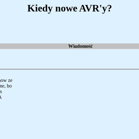
Kiedy nowe AVR'y?
Wiadomość
how ze
ne, bo
s
A