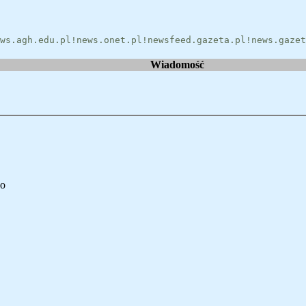
ws.agh.edu.pl!news.onet.pl!newsfeed.gazeta.pl!news.gazet
Wiadomość
zo