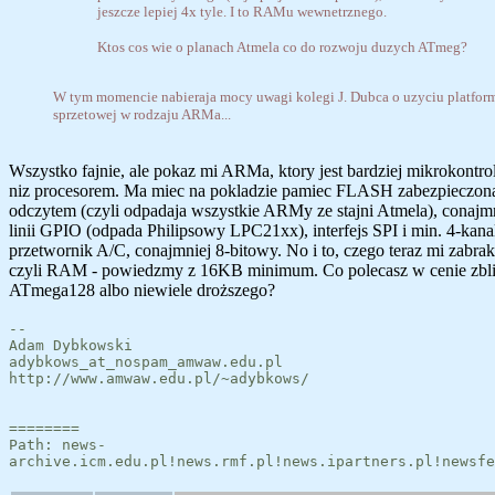
jeszcze lepiej 4x tyle. I to RAMu wewnetrznego.
Ktos cos wie o planach Atmela co do rozwoju duzych ATmeg?
W tym momencie nabieraja mocy uwagi kolegi J. Dubca o uzyciu platfor
sprzetowej w rodzaju ARMa...
Wszystko fajnie, ale pokaz mi ARMa, ktory jest bardziej mikrokontr
niz procesorem. Ma miec na pokladzie pamiec FLASH zabezpieczon
odczytem (czyli odpadaja wszystkie ARMy ze stajni Atmela), conajm
linii GPIO (odpada Philipsowy LPC21xx), interfejs SPI i min. 4-kan
przetwornik A/C, conajmniej 8-bitowy. No i to, czego teraz mi zabrak
czyli RAM - powiedzmy z 16KB minimum. Co polecasz w cenie zbli
ATmega128 albo niewiele droższego?
--
Adam Dybkowski
adybkows_at_nospam_amwaw.edu.pl
http://www.amwaw.edu.pl/~adybkows/
========
Path: news-
archive.icm.edu.pl!news.rmf.pl!news.ipartners.pl!newsfe