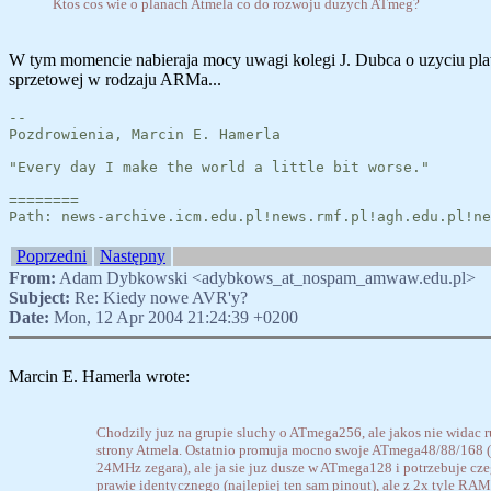
Ktos cos wie o planach Atmela co do rozwoju duzych ATmeg?
W tym momencie nabieraja mocy uwagi kolegi J. Dubca o uzyciu pla
sprzetowej w rodzaju ARMa...
--
Pozdrowienia, Marcin E. Hamerla
"Every day I make the world a little bit worse."
========
Path: news-archive.icm.edu.pl!news.rmf.pl!agh.edu.pl!ne
Poprzedni
Następny
From:
Adam Dybkowski <adybkows_at_nospam_amwaw.edu.pl>
Subject:
Re: Kiedy nowe AVR'y?
Date:
Mon, 12 Apr 2004 21:24:39 +0200
Marcin E. Hamerla wrote:
Chodzily juz na grupie sluchy o ATmega256, ale jakos nie widac 
strony Atmela. Ostatnio promuja mocno swoje ATmega48/88/168 (
24MHz zegara), ale ja sie juz dusze w ATmega128 i potrzebuje cz
prawie identycznego (najlepiej ten sam pinout), ale z 2x tyle RAM