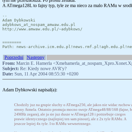
tym nie przeszkodza. Po prostu zenada.
A ATmega128L to fajny typ, tyle ze ma nieco za malo RAMu w srod
--
Adam Dybkowski
adybkows_at_nospam_amwaw.edu.pl
http://www.amwaw.edu.pl/~adybkows/
========
Path: news-archive.icm.edu.pl!news.rmf.pl!agh.edu.pl!ne
Poprzedni
Następny
From:
Marcin E. Hamerla <Xmehamerla_at_nospam_Xpro.Xonet.X
Subject:
Re: Kiedy nowe AVR'y?
Date:
Sun, 11 Apr 2004 08:55:30 +0200
Adam Dybkowski napisal(a):
Chodzily juz na grupie sluchy o ATmega256, ale jakos nie widac ruchow 
strony Atmela. Ostatnio promuja mocno swoje ATmega48/88/168 (fajne, 
24MHz zegara), ale ja sie juz dusze w ATmega128 i potrzebuje czegos
prawie identycznego (najlepiej ten sam pinout), ale z 2x tyle RAMu. A
jeszcze lepiej 4x tyle. I to RAMu wewnetrznego.