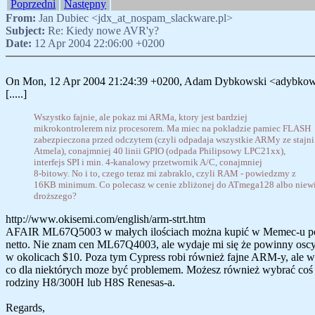
Poprzedni
Następny
From:
Jan Dubiec <jdx_at_nospam_slackware.pl>
Subject:
Re: Kiedy nowe AVR'y?
Date:
12 Apr 2004 22:06:00 +0200
On Mon, 12 Apr 2004 21:24:39 +0200, Adam Dybkowski <adybkow
[.....]
Wszystko fajnie, ale pokaz mi ARMa, ktory jest bardziej
mikrokontrolerem niz procesorem. Ma miec na pokladzie pamiec FLASH
zabezpieczona przed odczytem (czyli odpadaja wszystkie ARMy ze stajni
Atmela), conajmniej 40 linii GPIO (odpada Philipsowy LPC21xx),
interfejs SPI i min. 4-kanalowy przetwornik A/C, conajmniej
8-bitowy. No i to, czego teraz mi zabraklo, czyli RAM - powiedzmy z
16KB minimum. Co polecasz w cenie zbliżonej do ATmega128 albo niew
droższego?
http://www.okisemi.com/english/arm-strt.htm
AFAIR ML67Q5003 w małych ilościach można kupić w Memec-u p
netto. Nie znam cen ML67Q4003, ale wydaje mi się że powinny osc
w okolicach $10. Poza tym Cypress robi również fajne ARM-y, ale
co dla niektórych moze być problemem. Możesz również wybrać coś
rodziny H8/300H lub H8S Renesas-a.
Regards,