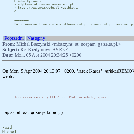
> Adam Dybkowski
> adybkows_at_nospam_amwaw.edu.pl
> http://www.amwaw.edu.pl/~adybkows/
>
========
Path: news-archive.icm.edu.pl!news.rmf.pl!poznan.rmf.pl!news.man.p
Poprzedni
Następny
From:
Michal Baszynski <mbaszyns_at_nospam_ga.ze.ta.pl.>
Subject:
Re: Kiedy nowe AVR'y?
Date:
Mon, 05 Apr 2004 20:34:25 +0200
On Mon, 5 Apr 2004 20:13:07 +0200, "Arek Karas" <arkkarREM
wrote:
A moze cos z rodziny LPC21xx z Philipsa bylo by lepsze ?
napisz od razu gdzie je kupic ;-)
--
Pozdr
Michal