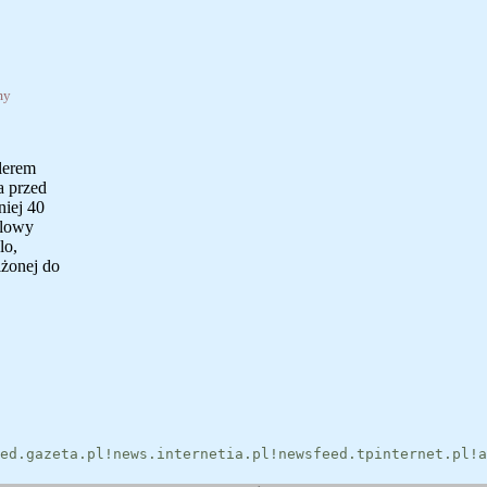
my
olerem
a przed
niej 40
alowy
lo,
żonej do
ed.gazeta.pl!news.internetia.pl!newsfeed.tpinternet.pl!a