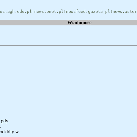
ws.agh.edu.pl!news.onet.pl!newsfeed.gazeta.pl!news.aster
Wiadomość
 gdy
z
ockbity w