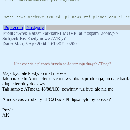
========
Path: news-archive.icm.edu.pl!news.rmf.pl!agh.edu.pl!ne
Poprzedni
Następny
From:
"Arek Karas" <arkkarREMOVE_at_nospam_2com.pl>
Subject:
Re: Kiedy nowe AVR'y?
Date:
Mon, 5 Apr 2004 20:13:07 +0200
Ktos cos wie o planach Atmela co do rozwoju duzych ATmeg?
Maja byc, ale kiedy, to nikt nie wie.
Jak narazie to Atmel chyba sie nie wyrabia z produkcja, bo daje bard
dlugie terminy dostawy.
Tak samo z ATmega 48/88/168, powinny juz byc, ale nie ma.
A moze cos z rodziny LPC21xx z Philipsa bylo by lepsze ?
Pozdr
AK
--