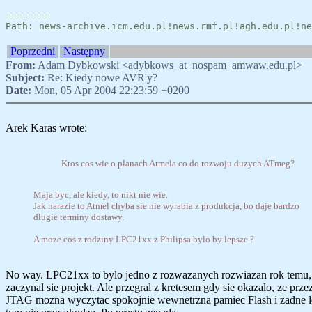
========
Path: news-archive.icm.edu.pl!news.rmf.pl!agh.edu.pl!ne
Poprzedni
Następny
From:
Adam Dybkowski <adybkows_at_nospam_amwaw.edu.pl>
Subject:
Re: Kiedy nowe AVR'y?
Date:
Mon, 05 Apr 2004 22:23:59 +0200
Arek Karas wrote:
Ktos cos wie o planach Atmela co do rozwoju duzych ATmeg?
Maja byc, ale kiedy, to nikt nie wie.
Jak narazie to Atmel chyba sie nie wyrabia z produkcja, bo daje bardzo
dlugie terminy dostawy.
A moze cos z rodziny LPC21xx z Philipsa bylo by lepsze ?
No way. LPC21xx to bylo jedno z rozwazanych rozwiazan rok temu,
zaczynal sie projekt. Ale przegral z kretesem gdy sie okazalo, ze prze
JTAG mozna wyczytac spokojnie wewnetrzna pamiec Flash i zadne l