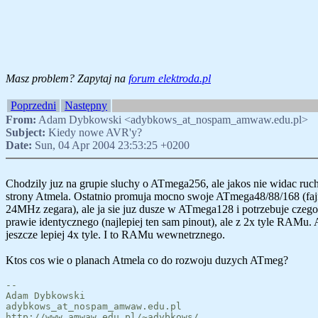
Masz problem? Zapytaj na
forum elektroda.pl
Poprzedni
Następny
From:
Adam Dybkowski <adybkows_at_nospam_amwaw.edu.pl>
Subject:
Kiedy nowe AVR'y?
Date:
Sun, 04 Apr 2004 23:53:25 +0200
Chodzily juz na grupie sluchy o ATmega256, ale jakos nie widac ruc
strony Atmela. Ostatnio promuja mocno swoje ATmega48/88/168 (faj
24MHz zegara), ale ja sie juz dusze w ATmega128 i potrzebuje czego
prawie identycznego (najlepiej ten sam pinout), ale z 2x tyle RAMu. 
jeszcze lepiej 4x tyle. I to RAMu wewnetrznego.
Ktos cos wie o planach Atmela co do rozwoju duzych ATmeg?
--
Adam Dybkowski
adybkows_at_nospam_amwaw.edu.pl
http://www.amwaw.edu.pl/~adybkows/