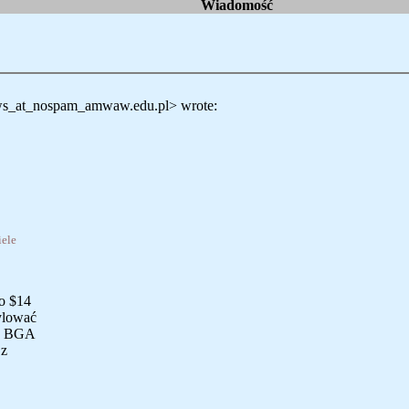
Wiadomość
s_at_nospam_amwaw.edu.pl> wrote:
iele
o $14
ylować
 w BGA
 z