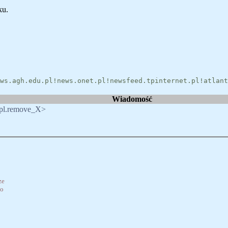
ku.
ws.agh.edu.pl!news.onet.pl!newsfeed.tpinternet.pl!atlant
Wiadomość
pl.remove_X>
ze
bo