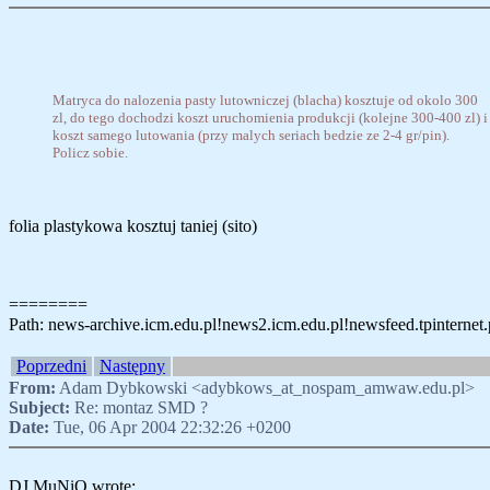
Matryca do nalozenia pasty lutowniczej (blacha) kosztuje od okolo 300
zl, do tego dochodzi koszt uruchomienia produkcji (kolejne 300-400 zl) i
koszt samego lutowania (przy malych seriach bedzie ze 2-4 gr/pin).
Policz sobie.
folia plastykowa kosztuj taniej (sito)
========
Path: news-archive.icm.edu.pl!news2.icm.edu.pl!newsfeed.tpinternet.p
Poprzedni
Następny
From:
Adam Dybkowski <adybkows_at_nospam_amwaw.edu.pl>
Subject:
Re: montaz SMD ?
Date:
Tue, 06 Apr 2004 22:32:26 +0200
DJ MuNiO wrote: