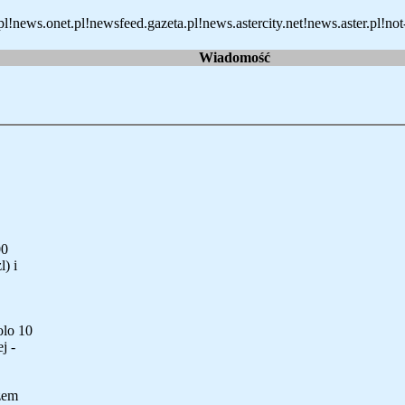
!news.onet.pl!newsfeed.gazeta.pl!news.astercity.net!news.aster.pl!not
Wiadomość
00
) i
olo 10
j -
zem