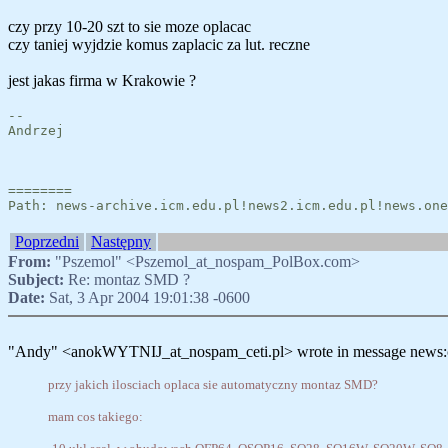
czy przy 10-20 szt to sie moze oplacac
czy taniej wyjdzie komus zaplacic za lut. reczne
jest jakas firma w Krakowie ?
--
Andrzej
========
Path: news-archive.icm.edu.pl!news2.icm.edu.pl!news.one
Poprzedni
Następny
From:
"Pszemol" <Pszemol_at_nospam_PolBox.com>
Subject:
Re: montaz SMD ?
Date:
Sat, 3 Apr 2004 19:01:38 -0600
"Andy" <anokWYTNIJ_at_nospam_ceti.pl> wrote in message news:c
przy jakich ilosciach oplaca sie automatyczny montaz SMD?
mam cos takiego: