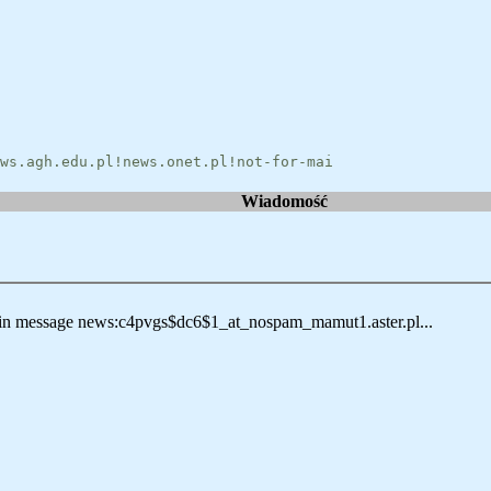
ws.agh.edu.pl!news.onet.pl!not-for-mai
Wiadomość
message news:c4pvgs$dc6$1_at_nospam_mamut1.aster.pl...
0