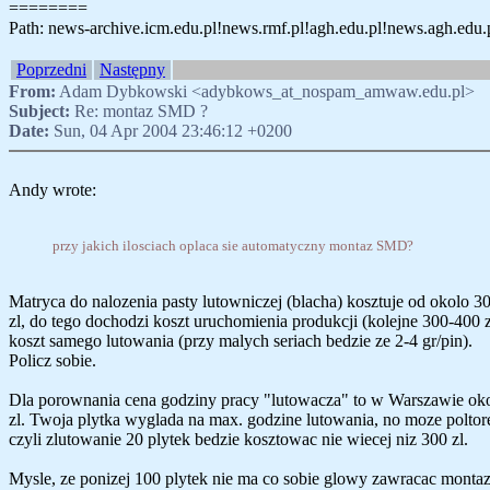
========
Path: news-archive.icm.edu.pl!news.rmf.pl!agh.edu.pl!news.agh.edu.pl
Poprzedni
Następny
From:
Adam Dybkowski <adybkows_at_nospam_amwaw.edu.pl>
Subject:
Re: montaz SMD ?
Date:
Sun, 04 Apr 2004 23:46:12 +0200
Andy wrote:
przy jakich ilosciach oplaca sie automatyczny montaz SMD?
Matryca do nalozenia pasty lutowniczej (blacha) kosztuje od okolo 3
zl, do tego dochodzi koszt uruchomienia produkcji (kolejne 300-400 zl
koszt samego lutowania (przy malych seriach bedzie ze 2-4 gr/pin).
Policz sobie.
Dla porownania cena godziny pracy "lutowacza" to w Warszawie ok
zl. Twoja plytka wyglada na max. godzine lutowania, no moze poltore
czyli zlutowanie 20 plytek bedzie kosztowac nie wiecej niz 300 zl.
Mysle, ze ponizej 100 plytek nie ma co sobie glowy zawracac monta