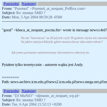
Poprzedni
Następny
From:
"Pszemol" <Pszemol_at_nospam_PolBox.com>
Subject:
Re: montaz SMD ?
Date:
Mon, 5 Apr 2004 08:59:28 -0500
"goral" <kbaca_at_nospam_poczta.fm> wrote in message news:c4rd7
No ale "lutowacza" na 20 plytek czyli 30 godzin chyba nie zatrudni
Sa jakies miejsca/fabryki gdzie mozna zlecac taka mini-robote?
Jak jestes powaznie zaineresowany zleceniem to odezwij sie.
Pytałem tylko teoretycznie - autorem wątku jest Andy.
========
Path: news-archive.icm.edu.pl!news2.icm.edu.pl!news.mega.net.pl!news
Poprzedni
Następny
From:
"DJ MuNiO" <djmunio_at_nospam_wp.pl>
Subject:
Re: montaz SMD ?
Date:
Tue, 6 Apr 2004 21:52:13 +0200