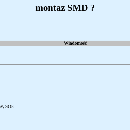
montaz SMD ?
Wiadomość
0W, SO8