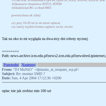
-10 ukl scal. w obudowach QFP64, QSOP16, SO28, SO16W, SO20W, SO8
-kilkanascie elementow SOT23, SOT89
-klikadziesiat RC w obud 0805
powierzchnia ok 1dm2
czy przy 10-20 szt to sie moze oplacac
czy taniej wyjdzie komus zaplacic za lut. reczne
Tak na oko to mi wygląda na dwa-trzy dni roboty ręcznej.
========
Path: news-archive.icm.edu.pl!news2.icm.edu.pl!newsfeed.tpinternet.pl
Poprzedni
Następny
From:
"DJ MuNiO" <djmunio_at_nospam_wp.pl>
Subject:
Re: montaz SMD ?
Date:
Sun, 4 Apr 2004 17:12:36 +0200
oplac isie jak zrobisz min 100 szt