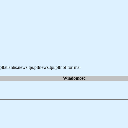
!atlantis.news.tpi.pl!news.tpi.pl!not-for-mai
Wiadomość