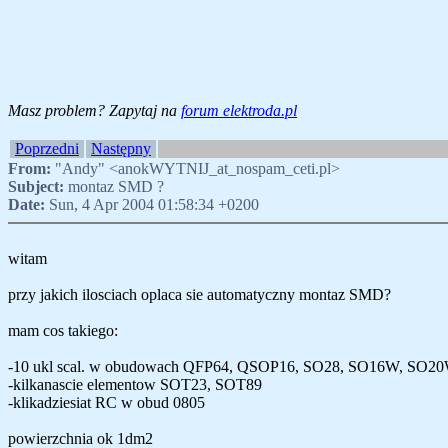
Masz problem? Zapytaj na
forum elektroda.pl
Poprzedni
Następny
From:
"Andy" <anokWYTNIJ_at_nospam_ceti.pl>
Subject:
montaz SMD ?
Date:
Sun, 4 Apr 2004 01:58:34 +0200
witam
przy jakich ilosciach oplaca sie automatyczny montaz SMD?
mam cos takiego:
-10 ukl scal. w obudowach QFP64, QSOP16, SO28, SO16W, SO2
-kilkanascie elementow SOT23, SOT89
-klikadziesiat RC w obud 0805
powierzchnia ok 1dm2