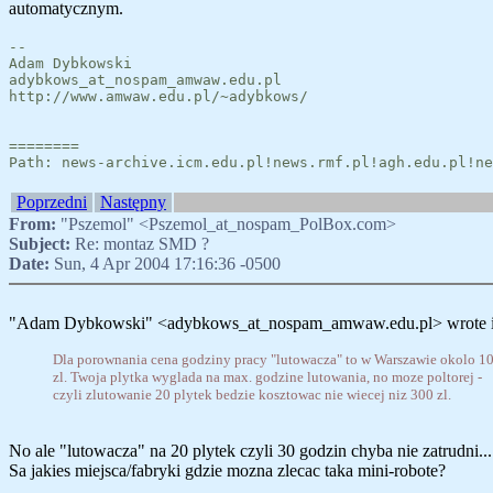
automatycznym.
--
Adam Dybkowski
adybkows_at_nospam_amwaw.edu.pl
http://www.amwaw.edu.pl/~adybkows/
========
Path: news-archive.icm.edu.pl!news.rmf.pl!agh.edu.pl!ne
Poprzedni
Następny
From:
"Pszemol" <Pszemol_at_nospam_PolBox.com>
Subject:
Re: montaz SMD ?
Date:
Sun, 4 Apr 2004 17:16:36 -0500
"Adam Dybkowski" <adybkows_at_nospam_amwaw.edu.pl> wrote in 
Dla porownania cena godziny pracy "lutowacza" to w Warszawie okolo 1
zl. Twoja plytka wyglada na max. godzine lutowania, no moze poltorej -
czyli zlutowanie 20 plytek bedzie kosztowac nie wiecej niz 300 zl.
No ale "lutowacza" na 20 plytek czyli 30 godzin chyba nie zatrudni...
Sa jakies miejsca/fabryki gdzie mozna zlecac taka mini-robote?