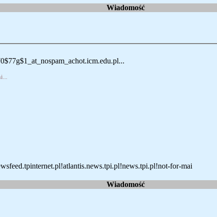
Wiadomość
0$77g$1_at_nospam_achot.icm.edu.pl...
...
feed.tpinternet.pl!atlantis.news.tpi.pl!news.tpi.pl!not-for-mai
Wiadomość