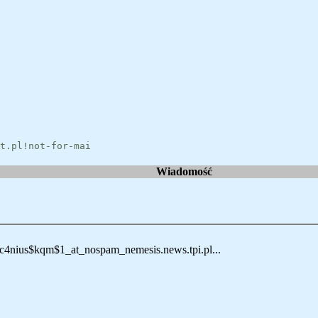
t.pl!not-for-mai
Wiadomość
4nius$kqm$1_at_nospam_nemesis.news.tpi.pl...