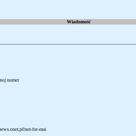
Wiadomość
 moj numer
news.onet.pl!not-for-mai