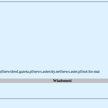
l!newsfeed.gazeta.pl!news.astercity.net!news.aster.pl!not-for-mai
Wiadomość