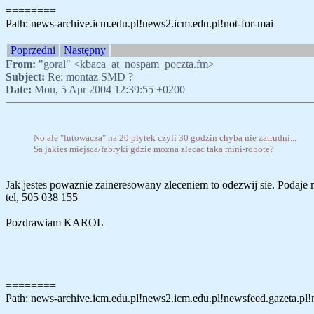
========
Path: news-archive.icm.edu.pl!news2.icm.edu.pl!not-for-mai
Poprzedni
Następny
From:
"goral" <kbaca_at_nospam_poczta.fm>
Subject:
Re: montaz SMD ?
Date:
Mon, 5 Apr 2004 12:39:55 +0200
No ale "lutowacza" na 20 plytek czyli 30 godzin chyba nie zatrudni...
Sa jakies miejsca/fabryki gdzie mozna zlecac taka mini-robote?
Jak jestes powaznie zaineresowany zleceniem to odezwij sie. Podaje
tel, 505 038 155
Pozdrawiam KAROL
========
Path: news-archive.icm.edu.pl!news2.icm.edu.pl!newsfeed.gazeta.pl!