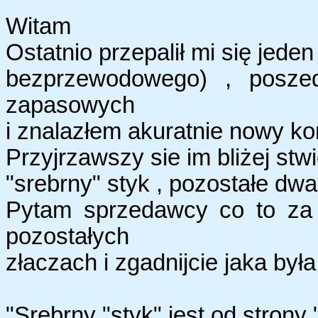
Witam
Ostatnio przepalił mi się jede
bezprzewodowego) , posze
zapasowych
i znalazłem akuratnie nowy ko
Przyjrzawszy sie im bliżej stw
"srebrny" styk , pozostałe dwa
Pytam sprzedawcy co to za 
pozostałych
złaczach i zgadnijcie jaka by
"Srebrny "styk" jest od strony