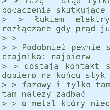
> > fazę - stąd tylk
połączenia skutkujące
> > łukiem elektr
rozłączane gdy prąd ju
> >
> > Podobnież pewnie 
czajnika: najpierw
> > dostają kontakt 
dopiero na końcu styk
> > fazowy i tylko ta
tam należy zadbać
> > o metal który niec