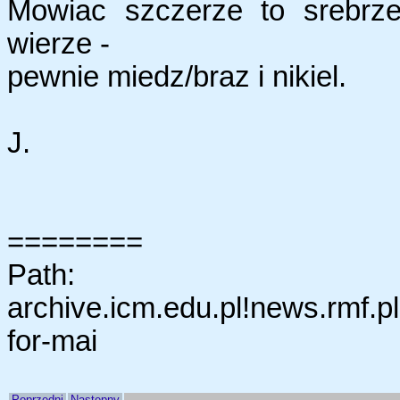
Mowiac szczerze to srebrze
wierze -
pewnie miedz/braz i nikiel.
J.
========
Path:
archive.icm.edu.pl!news.rmf.p
for-mai
Poprzedni
Następny