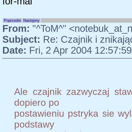
for-mai
Poprzedni
Następny
From:
"^ToM^" <notebuk_at_
Subject:
Re: Czajnik i znikaj
Date:
Fri, 2 Apr 2004 12:57:5
Ale czajnik zazwyczaj sta
dopiero po
postawieniu pstryka sie wyl
podstawy