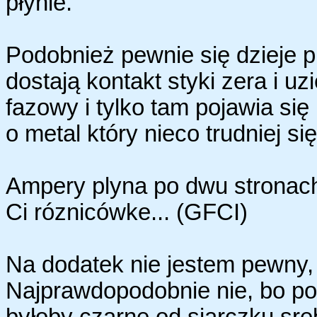
płynie.
Podobnież pewnie się dzieje p
dostają kontakt styki zera i u
fazowy i tylko tam pojawia się
o metal który nieco trudniej się 
Ampery plyna po dwu stronach
Ci róznicówke... (GFCI)
Na dodatek nie jestem pewny, c
Najprawdopodobnie nie, bo po 
byłoby czarne od siarczku sreb