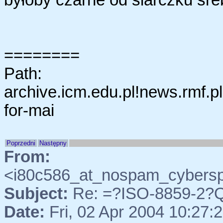
========
Path:
archive.icm.edu.pl!news.rmf.pl
for-mai
Poprzedni
Następny
From:
BLE
<i80c586_at_nospam_cyber
Subject:
Re: =?ISO-8859-2?Q
Date:
Fri, 02 Apr 2004 10:27: