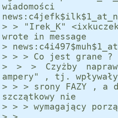
wiadomości
news:c4jefk$ilk$1_at_n
> > "Irek_K" <ixkucze
wrote in message
> news:c4i497$muh$1_at
> > > Co jest grane ?
> > > Czyżby napraw
ampery" , tj. wpływały
> > > srony FAZY , a 
szczątkowy nie
> > > wymagający porzą
> >