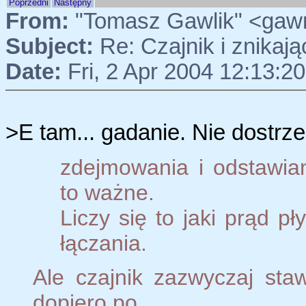
Poprzedni
Następny
From:
"Tomasz Gawlik" <gaw
Subject:
Re: Czajnik i znikaj
Date:
Fri, 2 Apr 2004 12:13:2
>E tam... gadanie. Nie dostrz
zdejmowania i odstawian
to ważne.
Liczy się to jaki prąd p
łączania.
Ale czajnik zazwyczaj sta
dopiero po