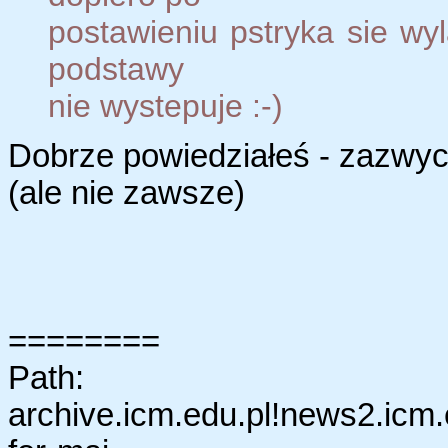
postawieniu pstryka sie wyl
podstawy
nie wystepuje :-)
Dobrze powiedziałeś - zazwycz
(ale nie zawsze)
========
Path:
archive.icm.edu.pl!news2.icm.ed