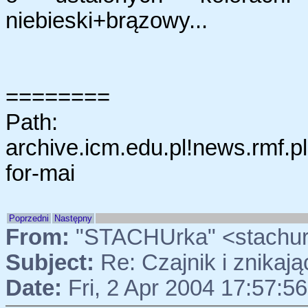
niebieski+brązowy...
========
Path:
archive.icm.edu.pl!news.rmf.p
for-mai
Poprzedni
Następny
From:
"STACHUrka" <stachur
Subject:
Re: Czajnik i znikaj
Date:
Fri, 2 Apr 2004 17:57:5