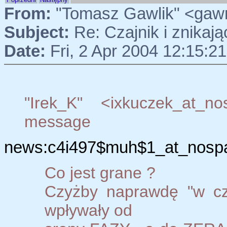
From:
"Tomasz Gawlik" <gaw
Subject:
Re: Czajnik i znikaj
Date:
Fri, 2 Apr 2004 12:15:2
"Irek_K" <ixkuczek_at_n
message
news:c4i497$muh$1_at_nospa
Co jest grane ?
Czyżby naprawdę "w cza
wpływały od