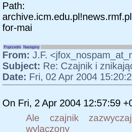
Path:
archive.icm.edu.pl!news.rmf.p
for-mai
Poprzedni
Następny
From:
J.F. <jfox_nospam_at_
Subject:
Re: Czajnik i znikaj
Date:
Fri, 02 Apr 2004 15:20:
On Fri, 2 Apr 2004 12:57:59 +
Ale czajnik zazwycz
wylaczony