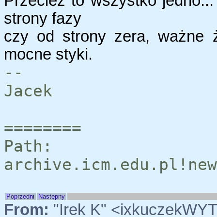
Przecież to wszystko jedno..
strony fazy
czy od strony zera, ważne
mocne styki.
--
Jacek
========
Path:
archive.icm.edu.pl!new
Poprzedni
Następny
From:
"Irek K" <ixkuczekWY