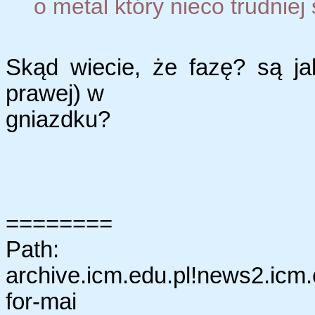
o metal który nieco trudniej s
Skąd wiecie, że fazę? są ja
prawej) w
gniazdku?
========
Path:
archive.icm.edu.pl!news2.icm.
for-mai