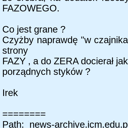
FAZOWEGO.
Co jest grane ?
Czyżby naprawdę "w czajnikac
strony
FAZY , a do ZERA docierał ja
porządnych styków ?
Irek
========
Path: news-archive.icm.edu.pl