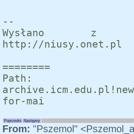
--
Wysłano z se
http://niusy.onet.pl
========
Path:
archive.icm.edu.pl!new
for-mai
Poprzedni
Następny
From:
"Pszemol" <Pszemol_