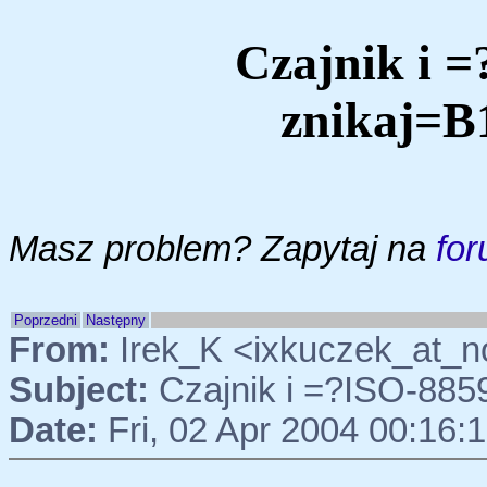
Czajnik i 
znikaj=B
Masz problem? Zapytaj na
for
Poprzedni
Następny
From:
Irek_K <ixkuczek_at_n
Subject:
Czajnik i =?ISO-88
Date:
Fri, 02 Apr 2004 00:16: