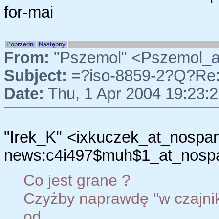
for-mai
Poprzedni
Następny
From:
"Pszemol" <Pszemol_
Subject:
=?iso-8859-2?Q?Re:
Date:
Thu, 1 Apr 2004 19:23:2
"Irek_K" <ixkuczek_at_nospa
news:c4i497$muh$1_at_nospa
Co jest grane ?
Czyżby naprawdę "w czajnika
od