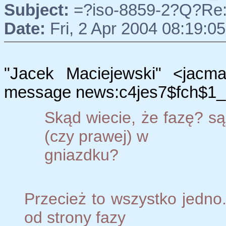
Subject:
=?iso-8859-2?Q?Re:
Date:
Fri, 2 Apr 2004 08:19:0
"Jacek Maciejewski" <jacma
message news:c4jes7$fch$1_at
Skąd wiecie, że fazę? są
(czy prawej) w
gniazdku?
Przecież to wszystko jedno
od strony fazy