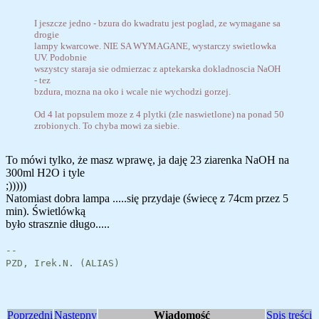
I jeszcze jedno - bzura do kwadratu jest poglad, ze wymagane sa
drogie
lampy kwarcowe. NIE SA WYMAGANE, wystarczy swietlowka
UV. Podobnie
wszystcy staraja sie odmierzac z aptekarska dokladnoscia NaOH
- tez
bzdura, mozna na oko i wcale nie wychodzi gorzej.
Od 4 lat popsulem moze z 4 plytki (zle naswietlone) na ponad 50
zrobionych. To chyba mowi za siebie.
To mówi tylko, że masz wprawę, ja daję 23 ziarenka NaOH na
300ml H2O i tyle
;)))))
Natomiast dobra lampa .....się przydaje (świecę z 74cm przez 5
min). Świetlówką
było strasznie długo.....
--
PZD, Irek.N. (ALIAS)
Poprzedni
Następny
Wiadomość
Spis treści