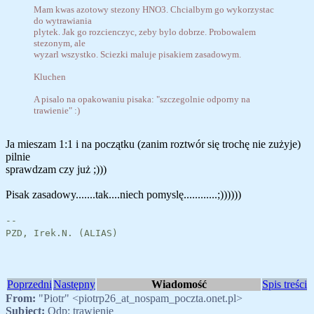
Mam kwas azotowy stezony HNO3. Chcialbym go wykorzystac
do wytrawiania
plytek. Jak go rozcienczyc, zeby bylo dobrze. Probowalem
stezonym, ale
wyzarl wszystko. Sciezki maluje pisakiem zasadowym.
Kluchen
A pisalo na opakowaniu pisaka: "szczegolnie odporny na
trawienie" :)
Ja mieszam 1:1 i na początku (zanim roztwór się trochę nie zużyje)
pilnie
sprawdzam czy już ;)))
Pisak zasadowy.......tak....niech pomyslę............;))))))
--
PZD, Irek.N. (ALIAS)
Poprzedni
Następny
Wiadomość
Spis treści
From:
"Piotr" <piotrp26_at_nospam_poczta.onet.pl>
Subject:
Odp: trawienie