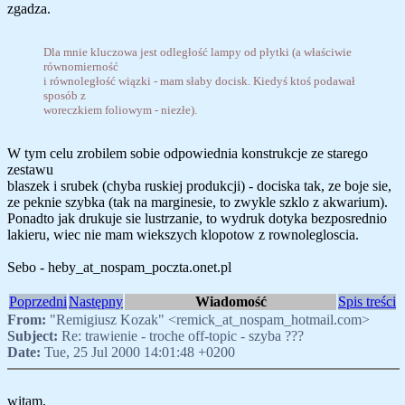
zgadza.
Dla mnie kluczowa jest odległość lampy od płytki (a właściwie
równomierność
i równoległość wiązki - mam słaby docisk. Kiedyś ktoś podawał
sposób z
woreczkiem foliowym - niezłe).
W tym celu zrobilem sobie odpowiednia konstrukcje ze starego
zestawu
blaszek i srubek (chyba ruskiej produkcji) - dociska tak, ze boje sie,
ze peknie szybka (tak na marginesie, to zwykle szklo z akwarium).
Ponadto jak drukuje sie lustrzanie, to wydruk dotyka bezposrednio
lakieru, wiec nie mam wiekszych klopotow z rownolegloscia.
Sebo - heby_at_nospam_poczta.onet.pl
Poprzedni
Następny
Wiadomość
Spis treści
From:
"Remigiusz Kozak" <remick_at_nospam_hotmail.com>
Subject:
Re: trawienie - troche off-topic - szyba ???
Date:
Tue, 25 Jul 2000 14:01:48 +0200
witam,