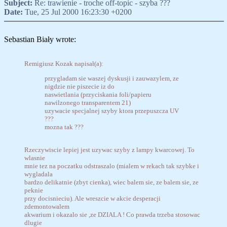
Subject:
Re: trawienie - troche off-topic - szyba ???
Date:
Tue, 25 Jul 2000 16:23:30 +0200
Sebastian Biały wrote:
Remigiusz Kozak napisał(a):
przygladam sie waszej dyskusji i zauwazylem, ze
nigdzie nie piszecie iz do
naswietlania (przyciskania foli/papieru
nawilzonego transparentem 21)
uzywacie specjalnej szyby ktora przepuszcza UV
???
mozna tak ???
Rzeczywiscie lepiej jest uzywac szyby z lampy kwarcowej. To
wlasnie
mnie tez na poczatku odstraszalo (mialem w rekach tak szybke i
wygladala
bardzo delikatnie (zbyt cienka), wiec balem sie, ze balem sie, ze
peknie
przy docisnieciu). Ale wreszcie w akcie desperacji
zdemontowalem
akwarium i okazalo sie ,ze DZIALA ! Co prawda trzeba stosowac
dlugie