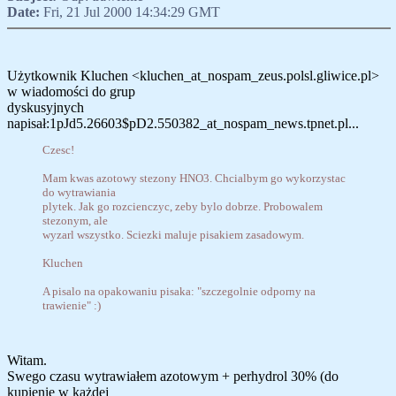
Date:
Fri, 21 Jul 2000 14:34:29 GMT
Użytkownik Kluchen <kluchen_at_nospam_zeus.polsl.gliwice.pl>
w wiadomości do grup
dyskusyjnych
napisał:1pJd5.26603$pD2.550382_at_nospam_news.tpnet.pl...
Czesc!
Mam kwas azotowy stezony HNO3. Chcialbym go wykorzystac
do wytrawiania
plytek. Jak go rozcienczyc, zeby bylo dobrze. Probowalem
stezonym, ale
wyzarl wszystko. Sciezki maluje pisakiem zasadowym.
Kluchen
A pisalo na opakowaniu pisaka: "szczegolnie odporny na
trawienie" :)
Witam.
Swego czasu wytrawiałem azotowym + perhydrol 30% (do
kupienie w każdej