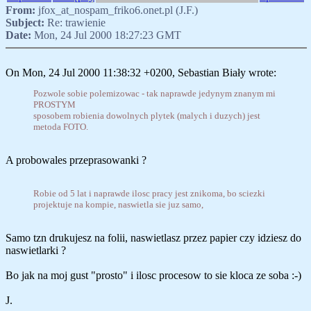
From:
jfox_at_nospam_friko6.onet.pl (J.F.)
Subject:
Re: trawienie
Date:
Mon, 24 Jul 2000 18:27:23 GMT
On Mon, 24 Jul 2000 11:38:32 +0200, Sebastian Biały wrote:
Pozwole sobie polemizowac - tak naprawde jedynym znanym mi
PROSTYM
sposobem robienia dowolnych plytek (malych i duzych) jest
metoda FOTO.
A probowales przeprasowanki ?
Robie od 5 lat i naprawde ilosc pracy jest znikoma, bo sciezki
projektuje na kompie, naswietla sie juz samo,
Samo tzn drukujesz na folii, naswietlasz przez papier czy idziesz do
naswietlarki ?
Bo jak na moj gust "prosto" i ilosc procesow to sie kloca ze soba :-)
J.