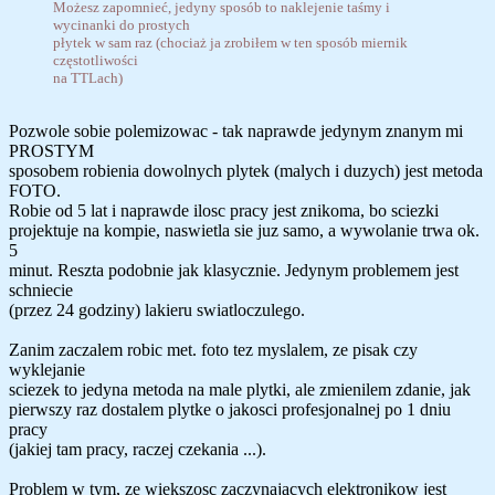
Możesz zapomnieć, jedyny sposób to naklejenie taśmy i
wycinanki do prostych
płytek w sam raz (chociaż ja zrobiłem w ten sposób miernik
częstotliwości
na TTLach)
Pozwole sobie polemizowac - tak naprawde jedynym znanym mi
PROSTYM
sposobem robienia dowolnych plytek (malych i duzych) jest metoda
FOTO.
Robie od 5 lat i naprawde ilosc pracy jest znikoma, bo sciezki
projektuje na kompie, naswietla sie juz samo, a wywolanie trwa ok.
5
minut. Reszta podobnie jak klasycznie. Jedynym problemem jest
schniecie
(przez 24 godziny) lakieru swiatloczulego.
Zanim zaczalem robic met. foto tez myslalem, ze pisak czy
wyklejanie
sciezek to jedyna metoda na male plytki, ale zmienilem zdanie, jak
pierwszy raz dostalem plytke o jakosci profesjonalnej po 1 dniu
pracy
(jakiej tam pracy, raczej czekania ...).
Problem w tym, ze wiekszosc zaczynajacych elektronikow jest