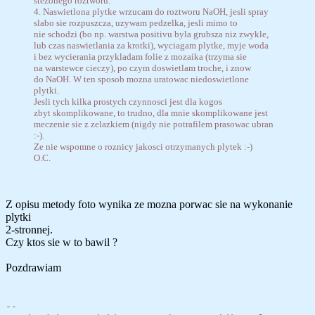
stezonego roztworu.
4. Naswietlona plytke wrzucam do roztworu NaOH, jesli spray
slabo sie rozpuszcza, uzywam pedzelka, jesli mimo to
nie schodzi (bo np. warstwa positivu byla grubsza niz zwykle,
lub czas naswietlania za krotki), wyciagam plytke, myje woda
i bez wycierania przykladam folie z mozaika (trzyma sie
na warstewce cieczy), po czym doswietlam troche, i znow
do NaOH. W ten sposob mozna uratowac niedoswietlone
plytki.
Jesli tych kilka prostych czynnosci jest dla kogos
zbyt skomplikowane, to trudno, dla mnie skomplikowane jest
meczenie sie z zelazkiem (nigdy nie potrafilem prasowac ubran
:-).
Ze nie wspomne o roznicy jakosci otrzymanych plytek :-)
O.C.
Z opisu metody foto wynika ze mozna porwac sie na wykonanie
plytki
2-stronnej.
Czy ktos sie w to bawil ?
Pozdrawiam
--