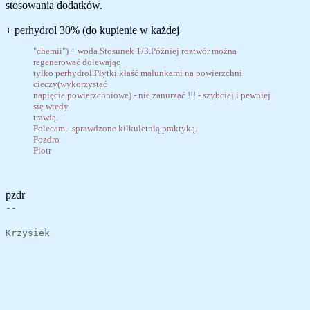
stosowania dodatków.
+ perhydrol 30% (do kupienie w każdej
"chemii") + woda.Stosunek 1/3.Później roztwór można
regenerować dolewając
tylko perhydrol.Płytki kłaść malunkami na powierzchni
cieczy(wykorzystać
napięcie powierzchniowe) - nie zanurzać !!! - szybciej i pewniej
się wtedy
trawią.
Polecam - sprawdzone kilkuletnią praktyką.
Pozdro
Piotr
pzdr
--
Krzysiek