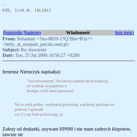
--
PZD, Irek.N. (ALIAS)
Poprzedni
Następny
Wiadomość
Spis treści
From:
Sebastian =?iso-8859-1?Q?Bia=B3y?=
<heby_at_nospam_poczta.onet.pl>
Subject:
Re: trawienie
Date:
Tue, 25 Jul 2000 10:56:27 +0200
Ireneusz Niemczyk napisał(a):
"wycelowaniem", bo zawsze pasuje (tym bardziej,
ze wydruk na papierze z
kompa, czyli musi pasowac).
No to zrób próbę - wydrukuj prostokąt, a później przełam na
połowę i sprawdź
czy Ci się linie pokrywają :))
Zalezy od drukarki, uzywam HP690 i nie mam zadnych klopotow,
zawsze sie