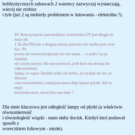
hobbystycznych zabawach 2 warstwy zazwyczaj wystarczają,
wiecej nie zrobisz
i tyle (już 2 są niekiedy problemem w lutowaniu - elektrolita ?).
PS. Rzeczywiscie naswitetlanie swietlowka UV jest dlugie (u
mnie ok.
1.5h dla 6W) ale z drugiej strony przeciez nie trzeba przy tym
byc. Po
prostu sie naswietla (prosze sie nie smiac ... w pufie !) a ja
zajmuje
sie czyms innym. Ale rzeczywiscie, jesli ktos ma dostep do
odpowiedniej
lampy, to super. Dodam tylko od siebie, ze wydaje mi sie, ze
dluzszy
czas naswietlania z mniejsza moca daje lepsze plytki. Ale to
moje
doswiadczenie, moze ktos ma inne ?
Dla mnie kluczowa jest odległość lampy od płytki (a właściwie
równomierność
i równoległość wiązki - mam słaby docisk. Kiedyś ktoś podawał
sposób z
woreczkiem foliowym - niezłe).