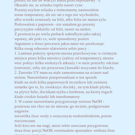
portier, bo mu sie wlaczyl alarm przeciwpozarowy :-)
Okazalo sie, ze zelazko topilo nawet cyne.
Pozniej uzylem zelazka z termostatem, nastawialem
rozne temperatury, ale nic mi z tego nie wychodzilo,
albo sciezki zostawaly na folii, albo folia sie marszczyla.
Probowalem z papierem - nie umialem go pozniej
precyzyjnie oddzielic od folii, nawet na mokro.
Z pewnoscia po wielu probach nabralbym jako takiej
wprawy, ale poki co, wole sprawdzony positiv.
Argument o ilosci procesow jakos mnie nie przekonuje.
Kilka uwag odnosnie ulatwienia sobie pracy :
1. Laminat pokryty sprayem mozna przechowywac w ciemnym
miejscu przez kilka miesiecy (zalezy od temperatury), mozna
wiec pokryc kilka wiekszych arkuszy i w razie potrzeby odcinac
(ostroznie, zeby nie porysowac) kawalki nozycami do blachy.
2. Zarowke UV mam na stale zamontowana na scianie nad
stolem. Naswietlanie przeprowadzam w ten sposob:
klade na stole kilka papierowych recznikow lub zwinieta
szmatke (po to, by zwiekszyc docisk) , na tym klade plytke,
na plytce folie, dociskam szyba z kredensu, na ktorej rogach
klade ciezkie ksiazki lub transformatory.
3. W czasie naswietlania przygotowuje roztwor NaOH -
poniewaz nie chce mi sie mieszac go recznie, podgrzewam
najpierw
niewielka ilosc wody z wrzuconym wodorotlenkiem, potem
rozcienczam.
Jesli ktos nie ma wagi, moze sobie zawczasu przygotowac
duza ilosc porcji NaOH, ewentualnie sporzadzic wieksza ilosc