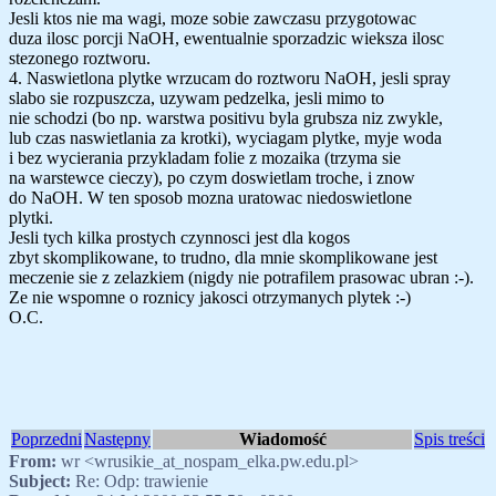
Jesli ktos nie ma wagi, moze sobie zawczasu przygotowac
duza ilosc porcji NaOH, ewentualnie sporzadzic wieksza ilosc
stezonego roztworu.
4. Naswietlona plytke wrzucam do roztworu NaOH, jesli spray
slabo sie rozpuszcza, uzywam pedzelka, jesli mimo to
nie schodzi (bo np. warstwa positivu byla grubsza niz zwykle,
lub czas naswietlania za krotki), wyciagam plytke, myje woda
i bez wycierania przykladam folie z mozaika (trzyma sie
na warstewce cieczy), po czym doswietlam troche, i znow
do NaOH. W ten sposob mozna uratowac niedoswietlone
plytki.
Jesli tych kilka prostych czynnosci jest dla kogos
zbyt skomplikowane, to trudno, dla mnie skomplikowane jest
meczenie sie z zelazkiem (nigdy nie potrafilem prasowac ubran :-).
Ze nie wspomne o roznicy jakosci otrzymanych plytek :-)
O.C.
Poprzedni
Następny
Wiadomość
Spis treści
From:
wr <wrusikie_at_nospam_elka.pw.edu.pl>
Subject:
Re: Odp: trawienie