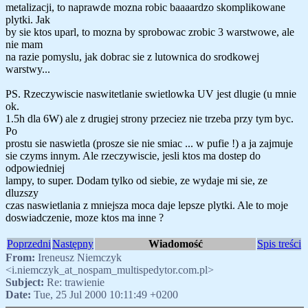
metalizacji, to naprawde mozna robic baaaardzo skomplikowane
plytki. Jak
by sie ktos uparl, to mozna by sprobowac zrobic 3 warstwowe, ale
nie mam
na razie pomyslu, jak dobrac sie z lutownica do srodkowej
warstwy...
PS. Rzeczywiscie naswitetlanie swietlowka UV jest dlugie (u mnie
ok.
1.5h dla 6W) ale z drugiej strony przeciez nie trzeba przy tym byc.
Po
prostu sie naswietla (prosze sie nie smiac ... w pufie !) a ja zajmuje
sie czyms innym. Ale rzeczywiscie, jesli ktos ma dostep do
odpowiedniej
lampy, to super. Dodam tylko od siebie, ze wydaje mi sie, ze
dluzszy
czas naswietlania z mniejsza moca daje lepsze plytki. Ale to moje
doswiadczenie, moze ktos ma inne ?
Poprzedni
Następny
Wiadomość
Spis treści
From:
Ireneusz Niemczyk
<i.niemczyk_at_nospam_multispedytor.com.pl>
Subject:
Re: trawienie
Date:
Tue, 25 Jul 2000 10:11:49 +0200