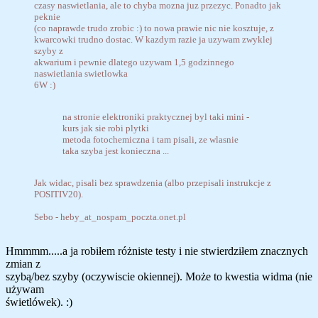
czasy naswietlania, ale to chyba mozna juz przezyc. Ponadto jak
peknie
(co naprawde trudo zrobic :) to nowa prawie nic nie kosztuje, z
kwarcowki trudno dostac. W kazdym razie ja uzywam zwyklej
szyby z
akwarium i pewnie dlatego uzywam 1,5 godzinnego
naswietlania swietlowka
6W :)
na stronie elektroniki praktycznej byl taki mini -
kurs jak sie robi plytki
metoda fotochemiczna i tam pisali, ze wlasnie
taka szyba jest konieczna ...
Jak widac, pisali bez sprawdzenia (albo przepisali instrukcje z
POSITIV20).
Sebo - heby_at_nospam_poczta.onet.pl
Hmmmm.....a ja robiłem różniste testy i nie stwierdziłem znacznych
zmian z
szybą/bez szyby (oczywiscie okiennej). Może to kwestia widma (nie
używam
świetlówek). :)