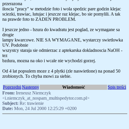
przerazona
iloscia "pracy" w metodzie foto i wola spedzic pare godzin klejac
sciezki, trawiac, lutujac i jeszcze raz klejac, bo sie pomylili. A tak
na prawde foto to ZADEN PROBLEM.
I jeszcze jedno - bzura do kwadratu jest poglad, ze wymagane sa
drogie
lampy kwarcowe. NIE SA WYMAGANE, wystarczy swietlowka
UV. Podobnie
wszystcy staraja sie odmierzac z aptekarska dokladnoscia NaOH -
tez
bzdura, mozna na oko i wcale nie wychodzi gorzej.
Od 4 lat popsulem moze z 4 plytki (zle naswietlone) na ponad 50
zrobionych. To chyba mowi za siebie.
Poprzedni
Następny
Wiadomość
Spis treści
From:
Ireneusz Niemczyk
<i.niemczyk_at_nospam_multispedytor.com.pl>
Subject:
Re: trawienie
Date:
Mon, 24 Jul 2000 12:25:29 +0200