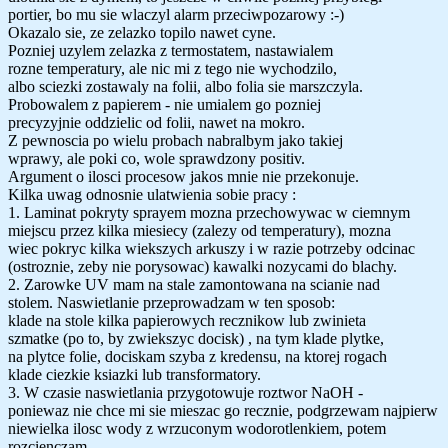
portier, bo mu sie wlaczyl alarm przeciwpozarowy :-)
Okazalo sie, ze zelazko topilo nawet cyne.
Pozniej uzylem zelazka z termostatem, nastawialem
rozne temperatury, ale nic mi z tego nie wychodzilo,
albo sciezki zostawaly na folii, albo folia sie marszczyla.
Probowalem z papierem - nie umialem go pozniej
precyzyjnie oddzielic od folii, nawet na mokro.
Z pewnoscia po wielu probach nabralbym jako takiej
wprawy, ale poki co, wole sprawdzony positiv.
Argument o ilosci procesow jakos mnie nie przekonuje.
Kilka uwag odnosnie ulatwienia sobie pracy :
1. Laminat pokryty sprayem mozna przechowywac w ciemnym
miejscu przez kilka miesiecy (zalezy od temperatury), mozna
wiec pokryc kilka wiekszych arkuszy i w razie potrzeby odcinac
(ostroznie, zeby nie porysowac) kawalki nozycami do blachy.
2. Zarowke UV mam na stale zamontowana na scianie nad
stolem. Naswietlanie przeprowadzam w ten sposob:
klade na stole kilka papierowych recznikow lub zwinieta
szmatke (po to, by zwiekszyc docisk) , na tym klade plytke,
na plytce folie, dociskam szyba z kredensu, na ktorej rogach
klade ciezkie ksiazki lub transformatory.
3. W czasie naswietlania przygotowuje roztwor NaOH -
poniewaz nie chce mi sie mieszac go recznie, podgrzewam najpierw
niewielka ilosc wody z wrzuconym wodorotlenkiem, potem
rozcienczam.