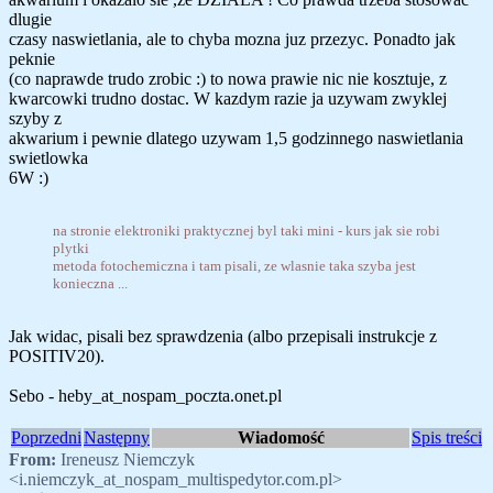
dlugie
czasy naswietlania, ale to chyba mozna juz przezyc. Ponadto jak
peknie
(co naprawde trudo zrobic :) to nowa prawie nic nie kosztuje, z
kwarcowki trudno dostac. W kazdym razie ja uzywam zwyklej
szyby z
akwarium i pewnie dlatego uzywam 1,5 godzinnego naswietlania
swietlowka
6W :)
na stronie elektroniki praktycznej byl taki mini - kurs jak sie robi
plytki
metoda fotochemiczna i tam pisali, ze wlasnie taka szyba jest
konieczna ...
Jak widac, pisali bez sprawdzenia (albo przepisali instrukcje z
POSITIV20).
Sebo - heby_at_nospam_poczta.onet.pl
Poprzedni
Następny
Wiadomość
Spis treści
From:
Ireneusz Niemczyk
<i.niemczyk_at_nospam_multispedytor.com.pl>