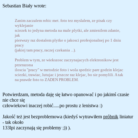
Sebastian Biały wrote:
Zanim zaczalem robic met. foto tez myslalem, ze pisak czy
wyklejanie
sciezek to jedyna metoda na male plytki, ale zmienilem zdanie,
jak
pierwszy raz dostalem plytke o jakosci profesjonalnej po 1 dniu
pracy
(jakiej tam pracy, raczej czekania ...).
Problem w tym, ze wiekszosc zaczynajacych elektronikow jest
przerazona
iloscia "pracy" w metodzie foto i wola spedzic pare godzin klejac
sciezki, trawiac, lutujac i jeszcze raz klejac, bo sie pomylili. A tak
na prawde foto to ZADEN PROBLEM.
Potwierdzam, metoda daję się łatwo opanować i po jakimś czasie
nie chce się
człowiekowi inaczej robić.....po prostu z lenistwa :)
Jakość też jest bezproblemowa (kiedyś wytrawiłem
próbnik
liniatur
- tak około
133lpi zaczynają się problemy ;)) ).