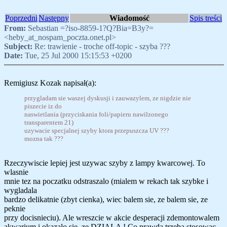
Poprzedni
Następny
Wiadomość
Spis treści
From:
Sebastian =?iso-8859-1?Q?Bia=B3y?=
<heby_at_nospam_poczta.onet.pl>
Subject:
Re: trawienie - troche off-topic - szyba ???
Date:
Tue, 25 Jul 2000 15:15:53 +0200
Remigiusz Kozak napisał(a):
przygladam sie waszej dyskusji i zauwazylem, ze nigdzie nie
piszecie iz do
naswietlania (przyciskania foli/papieru nawilzonego
transparentem 21)
uzywacie specjalnej szyby ktora przepuszcza UV ???
mozna tak ???
Rzeczywiscie lepiej jest uzywac szyby z lampy kwarcowej. To
wlasnie
mnie tez na poczatku odstraszalo (mialem w rekach tak szybke i
wygladala
bardzo delikatnie (zbyt cienka), wiec balem sie, ze balem sie, ze
peknie
przy docisnieciu). Ale wreszcie w akcie desperacji zdemontowalem
akwarium i okazalo sie ,ze DZIALA ! Co prawda trzeba stosowac