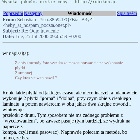
Wysoka jakość, niskie ceny - http://rubikon.pl
Poprzedni
Następny
Wiadomość
Spis treści
From:
Sebastian =?iso-8859-1?Q?Bia=B3y?=
<heby_at_nospam_poczta.onet.pl>
Subject:
Re: Odp: trawienie
Date:
Tue, 25 Jul 2000 09:45:59 +0200
wr napisał(a):
Z opisu metody foto wynika ze mozna porwac sie na wykonanie
plytki
2-stronnej.
Czy ktos sie w to bawil ?
Robie takie plytki od jakiegos czasu, ale nieco inaczej, a mianowicie
wykonuje 2 plytki "gorna" i "dolna", przy czym obie z cienkiego
laminatu, a potem nawiercam w obu jakies dwa skrajne otworki i
wlutowuje
przelotki z drutu. Tym sposobem nie ma zadnego problemu z
"wycelowaniem", bo zawsze pasuje (tym bardziej, ze wydruk na
papierze z
kompa, czyli musi pasowac). Naprawde polecam ta metode, bo
mimo, ze bez