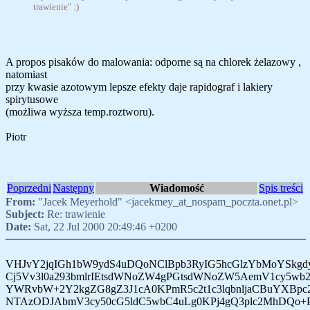
trawienie" :)
A propos pisaków do malowania: odporne są na chlorek żelazowy ,
natomiast
przy kwasie azotowym lepsze efekty daje rapidograf i lakiery
spirytusowe
(możliwa wyższa temp.roztworu).
Piotr
Poprzedni
Następny
Wiadomość
Spis treści
From:
"Jacek Meyerhold" <jacekmey_at_nospam_poczta.onet.pl>
Subject:
Re: trawienie
Date:
Sat, 22 Jul 2000 20:49:46 +0200
VHJvY2jqIGh1bW9ydS4uDQoNClBpb3RyIG5hcGlzYbMoYSkgd
Cj5Vv3l0a293bmlrIEtsdWNoZW4gPGtsdWNoZW5AemV1cy5wb2
YWRvbW+2Y2kgZG8gZ3J1cA0KPmR5c2t1c3lqbnljaCBuYXBpc
NTAzODJAbmV3cy50cG5ldC5wbC4uLg0KPj4gQ3plc2MhDQo+