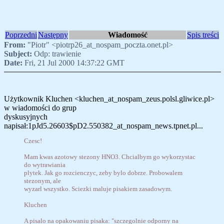
Poprzedni
Następny
Wiadomość
Spis treści
From:
"Piotr" <piotrp26_at_nospam_poczta.onet.pl>
Subject:
Odp: trawienie
Date:
Fri, 21 Jul 2000 14:37:22 GMT
Użytkownik Kluchen <kluchen_at_nospam_zeus.polsl.gliwice.pl>
w wiadomości do grup
dyskusyjnych
napisał:1pJd5.26603$pD2.550382_at_nospam_news.tpnet.pl...
Czesc!
Mam kwas azotowy stezony HNO3. Chcialbym go wykorzystac
do wytrawiania
plytek. Jak go rozcienczyc, zeby bylo dobrze. Probowalem
stezonym, ale
wyzarl wszystko. Sciezki maluje pisakiem zasadowym.
Kluchen
A pisalo na opakowaniu pisaka: "szczegolnie odporny na