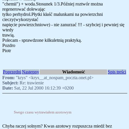
"chemii") + woda.Stosunek 1/3.Później roztwór można
regenerować dolewając
tylko perhydrol.Płytki kłaść malunkami na powierzchni
cieczy(wykorzystać
napięcie powierzchniowe) - nie zanurzać !!! - szybciej i pewniej się
wtedy
trawią.
Polecam - sprawdzone kilkuletnią praktyką.
Pozdro
Piotr
Poprzedni
Następny
Wiadomość
Spis treści
From:
"krys" <krys__at_nospam_poczta.onet.pl>
Subject:
Re: trawienie
Date:
Sat, 22 Jul 2000 16:12:39 +0200
Swego czasu wytrawiałem azotowym
Chyba raczej solnym? Kwas azotowy rozpuszcza miedź bez