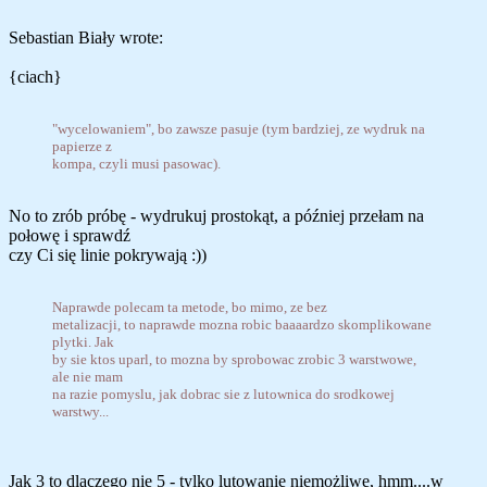
Sebastian Biały wrote:
{ciach}
"wycelowaniem", bo zawsze pasuje (tym bardziej, ze wydruk na
papierze z
kompa, czyli musi pasowac).
No to zrób próbę - wydrukuj prostokąt, a później przełam na
połowę i sprawdź
czy Ci się linie pokrywają :))
Naprawde polecam ta metode, bo mimo, ze bez
metalizacji, to naprawde mozna robic baaaardzo skomplikowane
plytki. Jak
by sie ktos uparl, to mozna by sprobowac zrobic 3 warstwowe,
ale nie mam
na razie pomyslu, jak dobrac sie z lutownica do srodkowej
warstwy...
Jak 3 to dlaczego nie 5 - tylko lutowanie niemożliwe, hmm....w