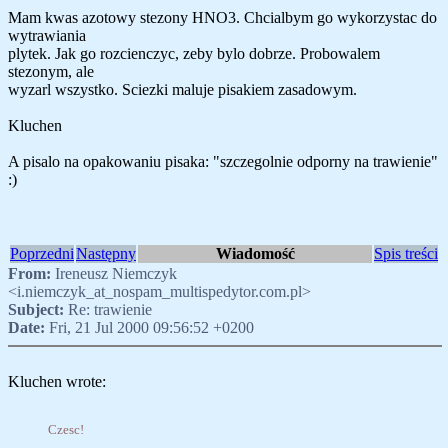
Mam kwas azotowy stezony HNO3. Chcialbym go wykorzystac do
wytrawiania
plytek. Jak go rozcienczyc, zeby bylo dobrze. Probowalem
stezonym, ale
wyzarl wszystko. Sciezki maluje pisakiem zasadowym.
Kluchen
A pisalo na opakowaniu pisaka: "szczegolnie odporny na trawienie"
:)
Poprzedni
Następny
Wiadomość
Spis treści
From:
Ireneusz Niemczyk
<i.niemczyk_at_nospam_multispedytor.com.pl>
Subject:
Re: trawienie
Date:
Fri, 21 Jul 2000 09:56:52 +0200
Kluchen wrote:
Czesc!