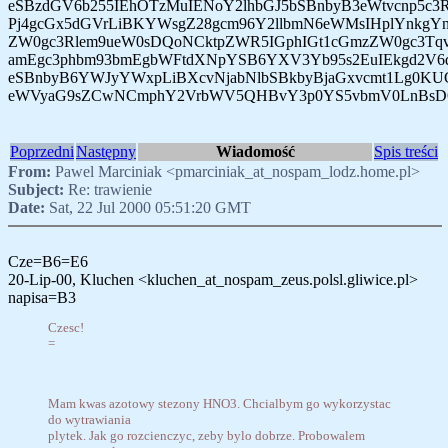
eSBzdGV6b255IEhOTzMuIENoY2lhbGJ5bSBnbyB3eWtvcnp5
Pj4gcGx5dGVrLiBKYWsgZ28gcm96Y2llbmN6eWMsIHplYnkgYnl
ZW0gc3Rlem9ueW0sDQoNCktpZWR5IGphIGt1cGmzZW0gc3Tqv2
amEgc3phbm93bmEgbWFtdXNpYSB6YXV3Yb95s2EuIEkgd2V6d2
eSBnbyB6YWJyYWxpLiBXcvNjabNlbSBkbyBjaGxvcmt1Lg0KUG
eWVyaG9sZCwNCmphY2VrbWV5QHBvY3p0YS5vbmV0LnBsD
Poprzedni
Następny
Wiadomość
Spis treści
From:
Pawel Marciniak <pmarciniak_at_nospam_lodz.home.pl>
Subject:
Re: trawienie
Date:
Sat, 22 Jul 2000 05:51:20 GMT
Cze=B6=E6
20-Lip-00, Kluchen <kluchen_at_nospam_zeus.polsl.gliwice.pl>
napisa=B3
Czesc!
=
Mam kwas azotowy stezony HNO3. Chcialbym go wykorzystac
do wytrawiania
plytek. Jak go rozcienczyc, zeby bylo dobrze. Probowalem