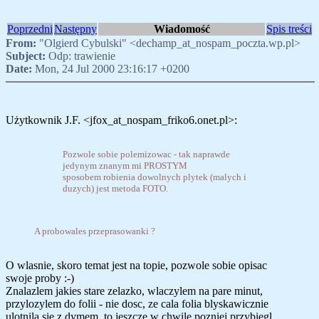
Poprzedni
Następny
Wiadomość
Spis treści
From:
"Olgierd Cybulski" <dechamp_at_nospam_poczta.wp.pl>
Subject:
Odp: trawienie
Date:
Mon, 24 Jul 2000 23:16:17 +0200
Użytkownik J.F. <jfox_at_nospam_friko6.onet.pl>:
Pozwole sobie polemizowac - tak naprawde
jedynym znanym mi PROSTYM
sposobem robienia dowolnych plytek (malych i
duzych) jest metoda FOTO.
A probowales przeprasowanki ?
O wlasnie, skoro temat jest na topie, pozwole sobie opisac
swoje proby :-)
Znalazlem jakies stare zelazko, wlaczylem na pare minut,
przylozylem do folii - nie dosc, ze cala folia blyskawicznie
ulotnila sie z dymem, to jeszcze w chwile pozniej przybiegl