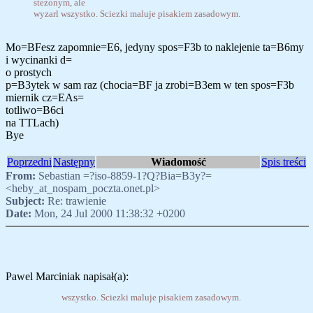
stezonym, ale
wyzarl wszystko. Sciezki maluje pisakiem zasadowym.
Mo=BFesz zapomnie=E6, jedyny spos=F3b to naklejenie ta=B6my
i wycinanki d=
o prostych
p=B3ytek w sam raz (chocia=BF ja zrobi=B3em w ten spos=F3b
miernik cz=EAs=
totliwo=B6ci
na TTLach)
Bye
Poprzedni
Następny
Wiadomość
Spis treści
From:
Sebastian =?iso-8859-1?Q?Bia=B3y?=
<heby_at_nospam_poczta.onet.pl>
Subject:
Re: trawienie
Date:
Mon, 24 Jul 2000 11:38:32 +0200
Pawel Marciniak napisał(a):
wszystko. Sciezki maluje pisakiem zasadowym.