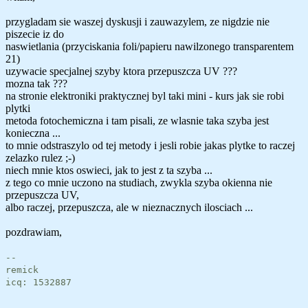
przygladam sie waszej dyskusji i zauwazylem, ze nigdzie nie
piszecie iz do
naswietlania (przyciskania foli/papieru nawilzonego transparentem
21)
uzywacie specjalnej szyby ktora przepuszcza UV ???
mozna tak ???
na stronie elektroniki praktycznej byl taki mini - kurs jak sie robi
plytki
metoda fotochemiczna i tam pisali, ze wlasnie taka szyba jest
konieczna ...
to mnie odstraszylo od tej metody i jesli robie jakas plytke to raczej
zelazko rulez ;-)
niech mnie ktos oswieci, jak to jest z ta szyba ...
z tego co mnie uczono na studiach, zwykla szyba okienna nie
przepuszcza UV,
albo raczej, przepuszcza, ale w nieznacznych ilosciach ...
pozdrawiam,
--
remick
icq: 1532887