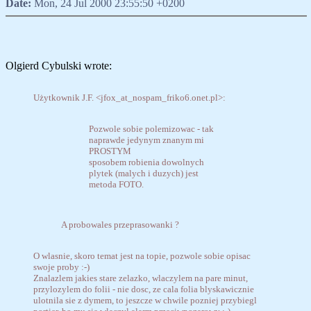
Date:
Mon, 24 Jul 2000 23:55:50 +0200
Olgierd Cybulski wrote:
Użytkownik J.F. <jfox_at_nospam_friko6.onet.pl>:
Pozwole sobie polemizowac - tak
naprawde jedynym znanym mi
PROSTYM
sposobem robienia dowolnych
plytek (malych i duzych) jest
metoda FOTO.
A probowales przeprasowanki ?
O wlasnie, skoro temat jest na topie, pozwole sobie opisac
swoje proby :-)
Znalazlem jakies stare zelazko, wlaczylem na pare minut,
przylozylem do folii - nie dosc, ze cala folia blyskawicznie
ulotnila sie z dymem, to jeszcze w chwile pozniej przybiegl