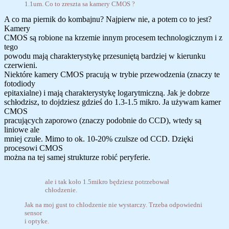
1.1um. Co to zreszta sa kamery CMOS ?
A co ma piernik do kombajnu? Najpierw nie, a potem co to jest?
Kamery
CMOS są robione na krzemie innym procesem technologicznym i z
tego
powodu mają charakterystykę przesuniętą bardziej w kierunku
czerwieni.
Niektóre kamery CMOS pracują w trybie przewodzenia (znaczy te
fotodiody
epitaxialne) i mają charakterystykę logarytmiczną. Jak je dobrze
schłodzisz, to dojdziesz gdzieś do 1.3-1.5 mikro. Ja używam kamer
CMOS
pracujących zaporowo (znaczy podobnie do CCD), wtedy są
liniowe ale
mniej czułe. Mimo to ok. 10-20% czulsze od CCD. Dzięki
procesowi CMOS
można na tej samej strukturze robić peryferie.
ale i tak koło 1.5mikro będziesz potrzebował
chłodzenie.
Jak na moj gust to chlodzenie nie wystarczy. Trzeba odpowiedni
sensor
i optyke.