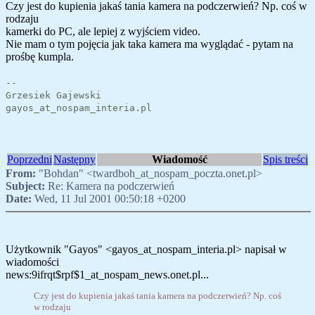
Czy jest do kupienia jakaś tania kamera na podczerwień? Np. coś w
rodzaju
kamerki do PC, ale lepiej z wyjściem video.
Nie mam o tym pojęcia jak taka kamera ma wyglądać - pytam na
prośbę kumpla.
--
Grzesiek Gajewski
gayos_at_nospam_interia.pl
Poprzedni
Następny
Wiadomość
Spis treści
From:
"Bohdan" <twardboh_at_nospam_poczta.onet.pl>
Subject:
Re: Kamera na podczerwień
Date:
Wed, 11 Jul 2001 00:50:18 +0200
Użytkownik "Gayos" <gayos_at_nospam_interia.pl> napisał w
wiadomości
news:9ifrqt$rpf$1_at_nospam_news.onet.pl...
Czy jest do kupienia jakaś tania kamera na podczerwień? Np. coś
w rodzaju