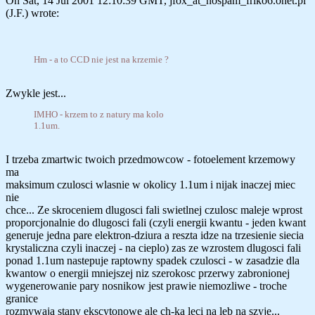
On Sat, 14 Jul 2001 12:10:39 GMT, jfox_at_nospam_friko6.onet.pl
(J.F.) wrote:
Hm - a to CCD nie jest na krzemie ?
Zwykle jest...
IMHO - krzem to z natury ma kolo
1.1um.
I trzeba zmartwic twoich przedmowcow - fotoelement krzemowy
ma
maksimum czulosci wlasnie w okolicy 1.1um i nijak inaczej miec
nie
chce... Ze skroceniem dlugosci fali swietlnej czulosc maleje wprost
proporcjonalnie do dlugosci fali (czyli energii kwantu - jeden kwant
generuje jedna pare elektron-dziura a reszta idze na trzesienie siecia
krystaliczna czyli inaczej - na cieplo) zas ze wzrostem dlugosci fali
ponad 1.1um nastepuje raptowny spadek czulosci - w zasadzie dla
kwantow o energii mniejszej niz szerokosc przerwy zabronionej
wygenerowanie pary nosnikow jest prawie niemozliwe - troche
granice
rozmywaja stany ekscytonowe ale ch-ka leci na leb na szyje...