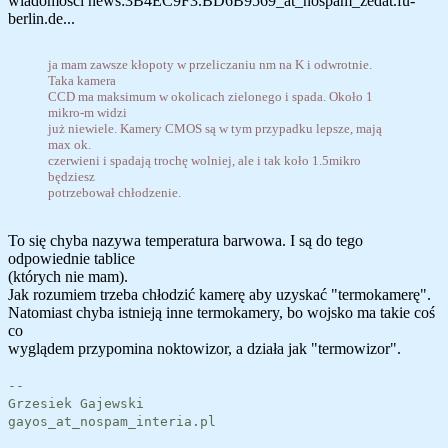
wiadomości news:3B4EC9F3.BD6B9569_at_nospam_zedat.fu-
berlin.de...
ja mam zawsze kłopoty w przeliczaniu nm na K i odwrotnie.
Taka kamera
CCD ma maksimum w okolicach zielonego i spada. Około 1
mikro-m widzi
już niewiele. Kamery CMOS są w tym przypadku lepsze, mają
max ok.
czerwieni i spadają trochę wolniej, ale i tak koło 1.5mikro
będziesz
potrzebował chłodzenie.
To się chyba nazywa temperatura barwowa. I są do tego
odpowiednie tablice
(których nie mam).
Jak rozumiem trzeba chłodzić kamerę aby uzyskać "termokamerę".
Natomiast chyba istnieją inne termokamery, bo wojsko ma takie coś
co
wyglądem przypomina noktowizor, a działa jak "termowizor".
--
Grzesiek Gajewski
gayos_at_nospam_interia.pl