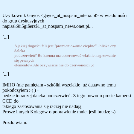
Użytkownik Gayos <gayos_at_nospam_interia.pl> w wiadomości
do grup dyskusyjnych
napisał:9ii5gi$ers$1_at_nospam_news.onet.pl...
[...]
A jakiej dugości fali jest "promieniowanie cieplne" - bliska czy
daleka
podczerwień? Bo kaemra ma obserwować właśnie nagrzewanie
się pewnych
elementów. Ale oczywiście nie do czerwoności ;-)
[...]
IMHO (nie pamiętam - szkółki wszelakie już daaawno temu
pokończyłem :-) ) -
będzie to raczej daleka podczerwień. Z tego powodu proste kamerki
CCD do
takiego zastosowania się raczej nie nadają.
Proszę innych Kolegów o poprawienie mnie, jeśli bredzę :-).
Pozdrawiam.