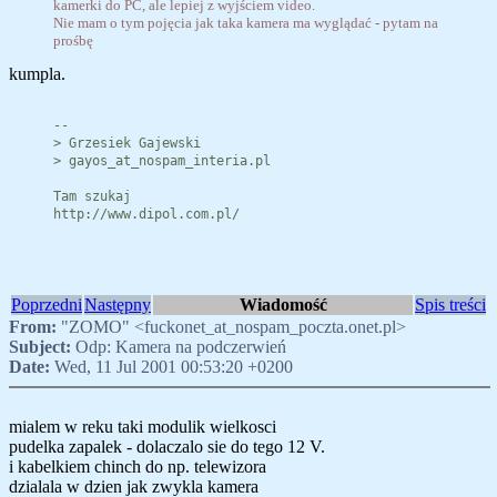
kamerki do PC, ale lepiej z wyjściem video.
Nie mam o tym pojęcia jak taka kamera ma wyglądać - pytam na
prośbę
kumpla.
--
> Grzesiek Gajewski
> gayos_at_nospam_interia.pl
Tam szukaj
http://www.dipol.com.pl/
Poprzedni
Następny
Wiadomość
Spis treści
From:
"ZOMO" <fuckonet_at_nospam_poczta.onet.pl>
Subject:
Odp: Kamera na podczerwień
Date:
Wed, 11 Jul 2001 00:53:20 +0200
mialem w reku taki modulik wielkosci
pudelka zapalek - dolaczalo sie do tego 12 V.
i kabelkiem chinch do np. telewizora
dzialala w dzien jak zwykla kamera