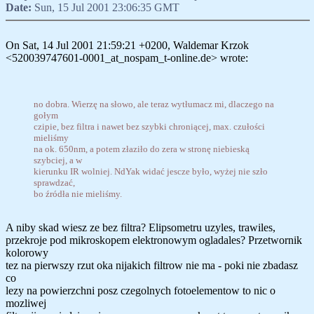
Date:
Sun, 15 Jul 2001 23:06:35 GMT
On Sat, 14 Jul 2001 21:59:21 +0200, Waldemar Krzok
<520039747601-0001_at_nospam_t-online.de> wrote:
no dobra. Wierzę na słowo, ale teraz wytłumacz mi, dlaczego na
gołym
czipie, bez filtra i nawet bez szybki chroniącej, max. czułości
mieliśmy
na ok. 650nm, a potem złaziło do zera w stronę niebieską
szybciej, a w
kierunku IR wolniej. NdYak widać jescze było, wyżej nie szło
sprawdzać,
bo źródła nie mieliśmy.
A niby skad wiesz ze bez filtra? Elipsometru uzyles, trawiles,
przekroje pod mikroskopem elektronowym ogladales? Przetwornik
kolorowy
tez na pierwszy rzut oka nijakich filtrow nie ma - poki nie zbadasz
co
lezy na powierzchni posz czegolnych fotoelementow to nic o
mozliwej