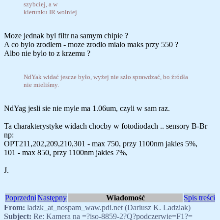
szybciej, a w
kierunku IR wolniej.
Moze jednak byl filtr na samym chipie ?
A co bylo zrodlem - moze zrodlo mialo maks przy 550 ?
Albo nie bylo to z krzemu ?
NdYak widać jescze było, wyżej nie szło sprawdzać, bo źródła
nie mieliśmy.
NdYag jesli sie nie myle ma 1.06um, czyli w sam raz.
Ta charakterystyke widach chocby w fotodiodach .. sensory B-Br
np:
OPT211,202,209,210,301 - max 750, przy 1100nm jakies 5%,
101 - max 850, przy 1100nm jakies 7%,
J.
Poprzedni
Następny
Wiadomość
Spis treści
From:
ladzk_at_nospam_waw.pdi.net (Dariusz K. Ladziak)
Subject:
Re: Kamera na =?iso-8859-2?Q?podczerwie=F1?=