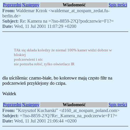
Poprzedni
Następny
Wiadomość
Spis treści
From:
Waldemar Krzok <waldemar_at_nospam_zedat.fu-
berlin.de>
Subject:
Re: Kamera na =?iso-8859-2?Q?podczerwie=F1?=
Date:
Wed, 11 Jul 2001 11:07:29 +0200
TAk się składa koledzy że niemal 100% kamer widzi dobrze w
bliskiej
podczerwieni i nic
nie potrzeba robić, tylko oświetlacz IR
dla uściślenia: czarno-białe, bo kolorowe mają często filtr na
podczerwień przyklejony do czipa.
Waldek
Poprzedni
Następny
Wiadomość
Spis treści
From:
"Krzysztof Kucharski" <d160_at_nospam_poland.com>
Subject:
=?iso-8859-2?Q?Re:_Kamera_na_podczerwie=F1?=
Date:
Wed, 11 Jul 2001 21:06:44 +0200