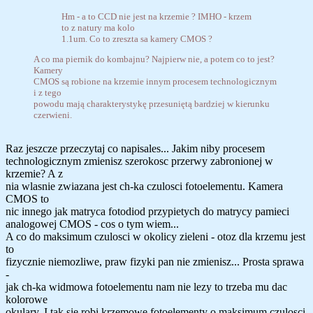
Hm - a to CCD nie jest na krzemie ? IMHO - krzem
to z natury ma kolo
1.1um. Co to zreszta sa kamery CMOS ?
A co ma piernik do kombajnu? Najpierw nie, a potem co to jest?
Kamery
CMOS są robione na krzemie innym procesem technologicznym
i z tego
powodu mają charakterystykę przesuniętą bardziej w kierunku
czerwieni.
Raz jeszcze przeczytaj co napisales... Jakim niby procesem
technologicznym zmienisz szerokosc przerwy zabronionej w
krzemie? A z
nia wlasnie zwiazana jest ch-ka czulosci fotoelementu. Kamera
CMOS to
nic innego jak matryca fotodiod przypietych do matrycy pamieci
analogowej CMOS - cos o tym wiem...
A co do maksimum czulosci w okolicy zieleni - otoz dla krzemu jest
to
fizycznie niemozliwe, praw fizyki pan nie zmienisz... Prosta sprawa
-
jak ch-ka widmowa fotoelementu nam nie lezy to trzeba mu dac
kolorowe
okulary. I tak sie robi krzemowe fotoelementy o maksimum czulosci