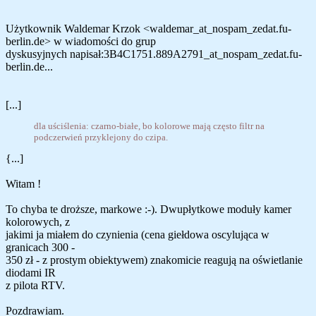
Użytkownik Waldemar Krzok <waldemar_at_nospam_zedat.fu-
berlin.de> w wiadomości do grup
dyskusyjnych napisał:3B4C1751.889A2791_at_nospam_zedat.fu-
berlin.de...
[...]
dla uściślenia: czarno-białe, bo kolorowe mają często filtr na
podczerwień przyklejony do czipa.
{...]
Witam !
To chyba te droższe, markowe :-). Dwupłytkowe moduły kamer
kolorowych, z
jakimi ja miałem do czynienia (cena giełdowa oscylująca w
granicach 300 -
350 zł - z prostym obiektywem) znakomicie reagują na oświetlanie
diodami IR
z pilota RTV.
Pozdrawiam.