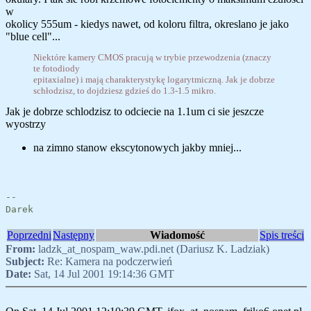
w
okolicy 555um - kiedys nawet, od koloru filtra, okreslano je jako
"blue cell"...
Niektóre kamery CMOS pracują w trybie przewodzenia (znaczy
te fotodiody
epitaxialne) i mają charakterystykę logarytmiczną. Jak je dobrze
schłodzisz, to dojdziesz gdzieś do 1.3-1.5 mikro.
Jak je dobrze schlodzisz to odciecie na 1.1um ci sie jeszcze
wyostrzy
na zimno stanow ekscytonowych jakby mniej...
--
Darek
Poprzedni
Następny
Wiadomość
Spis treści
From:
ladzk_at_nospam_waw.pdi.net (Dariusz K. Ladziak)
Subject:
Re: Kamera na podczerwień
Date:
Sat, 14 Jul 2001 19:14:36 GMT