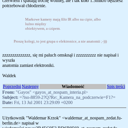
czerwieni i spadają trochę wolniej, ale i tak koło 1.5mikro będziesz
potrzebował chłodzenie.
Markowe kamery mają filtr IR albo na cipie, albo
luźno między
obiektywem, a czipem.
Proszę kolegi, to jest grupa o elektronice, a nie anatomii ;-)))
zzzzzzzzzzzzzz, się mi paluch omsknął i zzzzzzzzzz nie napisał i
wyszła
anatomia zamiast elektroniki.
Waldek
Poprzedni
Następny
Wiadomość
Spis treści
From:
"Gayos" <gayos_at_nospam_interia.pl>
Subject:
=?iso-8859-2?Q?Re:_Kamera_na_podczerwie=F1?=
Date:
Fri, 13 Jul 2001 23:29:09 +0200
Użytkownik "Waldemar Krzok" <waldemar_at_nospam_zedat.fu-
berlin.de> napisał w