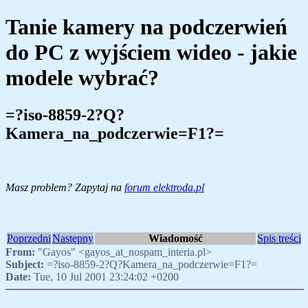
Tanie kamery na podczerwień
do PC z wyjściem wideo - jakie
modele wybrać?
=?iso-8859-2?Q?
Kamera_na_podczerwie=F1?=
Masz problem? Zapytaj na
forum elektroda.pl
Poprzedni
Następny
Wiadomość
Spis treści
From:
"Gayos" <gayos_at_nospam_interia.pl>
Subject:
=?iso-8859-2?Q?Kamera_na_podczerwie=F1?=
Date:
Tue, 10 Jul 2001 23:24:02 +0200