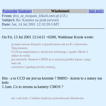
Poprzedni
Następny
Wiadomość
Spis treści
From:
jfox_at_nospam_friko6.onet.pl (J.F.)
Subject:
Re: Kamera na podczerwień
Date:
Sat, 14 Jul 2001 12:10:39 GMT
On Fri, 13 Jul 2001 12:14:11 +0200, Waldemar Krzok wrote:
ja mam zawsze kłopoty w przeliczaniu nm na K i odwrotnie.
Taka kamera
CCD ma maksimum w okolicach zielonego i spada. Około 1
mikro-m widzi
już niewiele. Kamery CMOS są w tym przypadku lepsze, mają
max ok.
czerwieni i spadają trochę wolniej,
Hm - a to CCD nie jest na krzemie ? IMHO - krzem to z natury ma
kolo
1.1um. Co to zreszta sa kamery CMOS ?
ale i tak koło 1.5mikro będziesz potrzebował chłodzenie.