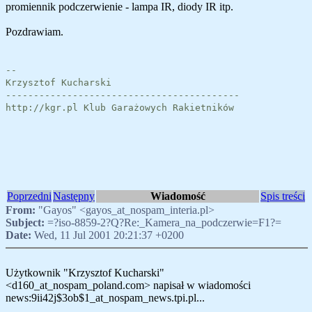
promiennik podczerwienie - lampa IR, diody IR itp.
Pozdrawiam.
--
Krzysztof Kucharski
------------------------------------------
http://kgr.pl Klub Garażowych Rakietników
Poprzedni
Następny
Wiadomość
Spis treści
From:
"Gayos" <gayos_at_nospam_interia.pl>
Subject:
=?iso-8859-2?Q?Re:_Kamera_na_podczerwie=F1?=
Date:
Wed, 11 Jul 2001 20:21:37 +0200
Użytkownik "Krzysztof Kucharski"
<d160_at_nospam_poland.com> napisał w wiadomości
news:9ii42j$3ob$1_at_nospam_news.tpi.pl...