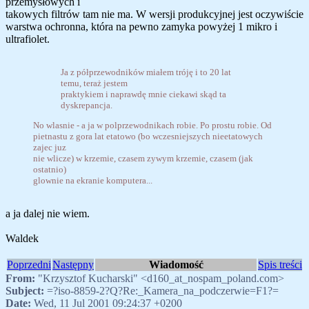
przemysłowych i
takowych filtrów tam nie ma. W wersji produkcyjnej jest oczywiście
warstwa ochronna, która na pewno zamyka powyżej 1 mikro i
ultrafiolet.
Ja z półprzewodników miałem tróję i to 20 lat
temu, teraż jestem
praktykiem i naprawdę mnie ciekawi skąd ta
dyskrepancja.
No wlasnie - a ja w polprzewodnikach robie. Po prostu robie. Od
pietnastu z gora lat etatowo (bo wczesniejszych nieetatowych
zajec juz
nie wlicze) w krzemie, czasem zywym krzemie, czasem (jak
ostatnio)
glownie na ekranie komputera...
a ja dalej nie wiem.
Waldek
Poprzedni
Następny
Wiadomość
Spis treści
From:
"Krzysztof Kucharski" <d160_at_nospam_poland.com>
Subject:
=?iso-8859-2?Q?Re:_Kamera_na_podczerwie=F1?=
Date:
Wed, 11 Jul 2001 09:24:37 +0200