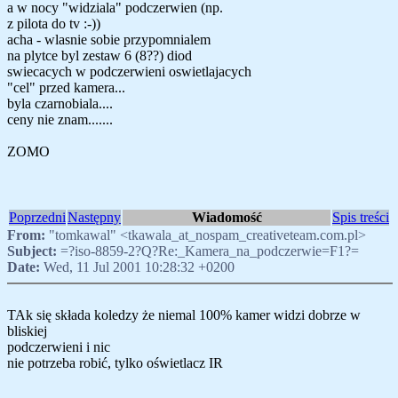
a w nocy "widziala" podczerwien (np.
z pilota do tv :-))
acha - wlasnie sobie przypomnialem
na plytce byl zestaw 6 (8??) diod
swiecacych w podczerwieni oswietlajacych
"cel" przed kamera...
byla czarnobiala....
ceny nie znam.......
ZOMO
Poprzedni
Następny
Wiadomość
Spis treści
From:
"tomkawal" <tkawala_at_nospam_creativeteam.com.pl>
Subject:
=?iso-8859-2?Q?Re:_Kamera_na_podczerwie=F1?=
Date:
Wed, 11 Jul 2001 10:28:32 +0200
TAk się składa koledzy że niemal 100% kamer widzi dobrze w
bliskiej
podczerwieni i nic
nie potrzeba robić, tylko oświetlacz IR