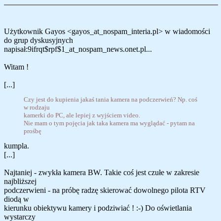
Użytkownik Gayos <gayos_at_nospam_interia.pl> w wiadomości
do grup dyskusyjnych
napisał:9ifrqt$rpf$1_at_nospam_news.onet.pl...
Witam !
[...]
Czy jest do kupienia jakaś tania kamera na podczerwień? Np. coś
w rodzaju
kamerki do PC, ale lepiej z wyjściem video.
Nie mam o tym pojęcia jak taka kamera ma wyglądać - pytam na
prośbę
kumpla.
[...]
Najtaniej - zwykła kamera BW. Takie coś jest czułe w zakresie
najbliższej
podczerwieni - na próbę radzę skierować dowolnego pilota RTV
diodą w
kierunku obiektywu kamery i podziwiać ! :-) Do oświetlania
wystarczy