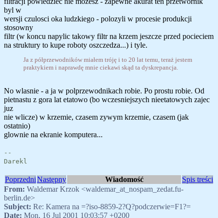
filtracji powiedziec nie mozesz - zapewne akurat ten przetwornik
byl w
wersji czulosci oka ludzkiego - polozyli w procesie produkcji
stosowny
filtr (w koncu napylic takowy filtr na krzem jeszcze przed pocieciem
na struktury to kupe roboty oszczedza...) i tyle.
Ja z półprzewodników miałem tróję i to 20 lat temu, teraż jestem
praktykiem i naprawdę mnie ciekawi skąd ta dyskrepancja.
No wlasnie - a ja w polprzewodnikach robie. Po prostu robie. Od
pietnastu z gora lat etatowo (bo wczesniejszych nieetatowych zajec
juz
nie wlicze) w krzemie, czasem zywym krzemie, czasem (jak
ostatnio)
glownie na ekranie komputera...
--
Darekl
Poprzedni
Następny
Wiadomość
Spis treści
From:
Waldemar Krzok <waldemar_at_nospam_zedat.fu-
berlin.de>
Subject:
Re: Kamera na =?iso-8859-2?Q?podczerwie=F1?=
Date:
Mon, 16 Jul 2001 10:03:57 +0200