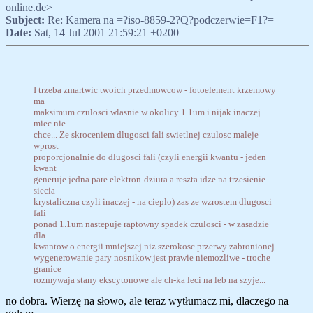
online.de>
Subject:
Re: Kamera na =?iso-8859-2?Q?podczerwie=F1?=
Date:
Sat, 14 Jul 2001 21:59:21 +0200
I trzeba zmartwic twoich przedmowcow - fotoelement krzemowy
ma
maksimum czulosci wlasnie w okolicy 1.1um i nijak inaczej
miec nie
chce... Ze skroceniem dlugosci fali swietlnej czulosc maleje
wprost
proporcjonalnie do dlugosci fali (czyli energii kwantu - jeden
kwant
generuje jedna pare elektron-dziura a reszta idze na trzesienie
siecia
krystaliczna czyli inaczej - na cieplo) zas ze wzrostem dlugosci
fali
ponad 1.1um nastepuje raptowny spadek czulosci - w zasadzie
dla
kwantow o energii mniejszej niz szerokosc przerwy zabronionej
wygenerowanie pary nosnikow jest prawie niemozliwe - troche
granice
rozmywaja stany ekscytonowe ale ch-ka leci na leb na szyje...
no dobra. Wierzę na słowo, ale teraz wytłumacz mi, dlaczego na