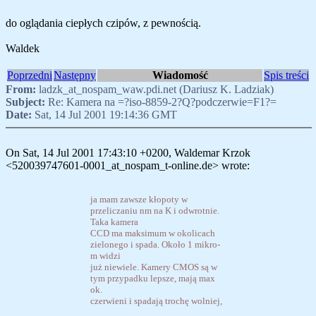
do oglądania ciepłych czipów, z pewnością.
Waldek
Poprzedni
Następny
Wiadomość
Spis treści
From:
ladzk_at_nospam_waw.pdi.net (Dariusz K. Ladziak)
Subject:
Re: Kamera na =?iso-8859-2?Q?podczerwie=F1?=
Date:
Sat, 14 Jul 2001 19:14:36 GMT
On Sat, 14 Jul 2001 17:43:10 +0200, Waldemar Krzok
<520039747601-0001_at_nospam_t-online.de> wrote:
ja mam zawsze kłopoty w
przeliczaniu nm na K i odwrotnie.
Taka kamera
CCD ma maksimum w okolicach
zielonego i spada. Około 1 mikro-
m widzi
już niewiele. Kamery CMOS są w
tym przypadku lepsze, mają max
ok.
czerwieni i spadają trochę wolniej,