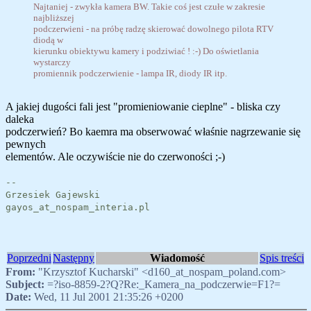
Najtaniej - zwykła kamera BW. Takie coś jest czułe w zakresie
najbliższej
podczerwieni - na próbę radzę skierować dowolnego pilota RTV
diodą w
kierunku obiektywu kamery i podziwiać ! :-) Do oświetlania
wystarczy
promiennik podczerwienie - lampa IR, diody IR itp.
A jakiej dugości fali jest "promieniowanie cieplne" - bliska czy
daleka
podczerwień? Bo kaemra ma obserwować właśnie nagrzewanie się
pewnych
elementów. Ale oczywiście nie do czerwoności ;-)
--
Grzesiek Gajewski
gayos_at_nospam_interia.pl
Poprzedni
Następny
Wiadomość
Spis treści
From:
"Krzysztof Kucharski" <d160_at_nospam_poland.com>
Subject:
=?iso-8859-2?Q?Re:_Kamera_na_podczerwie=F1?=
Date:
Wed, 11 Jul 2001 21:35:26 +0200