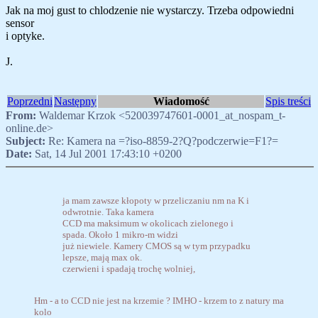
Jak na moj gust to chlodzenie nie wystarczy. Trzeba odpowiedni
sensor
i optyke.
J.
Poprzedni
Następny
Wiadomość
Spis treści
From:
Waldemar Krzok <520039747601-0001_at_nospam_t-
online.de>
Subject:
Re: Kamera na =?iso-8859-2?Q?podczerwie=F1?=
Date:
Sat, 14 Jul 2001 17:43:10 +0200
ja mam zawsze kłopoty w przeliczaniu nm na K i
odwrotnie. Taka kamera
CCD ma maksimum w okolicach zielonego i
spada. Około 1 mikro-m widzi
już niewiele. Kamery CMOS są w tym przypadku
lepsze, mają max ok.
czerwieni i spadają trochę wolniej,
Hm - a to CCD nie jest na krzemie ? IMHO - krzem to z natury ma
kolo