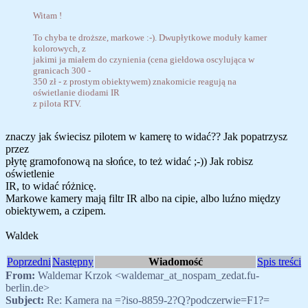
Witam !
To chyba te droższe, markowe :-). Dwupłytkowe moduły kamer
kolorowych, z
jakimi ja miałem do czynienia (cena giełdowa oscylująca w
granicach 300 -
350 zł - z prostym obiektywem) znakomicie reagują na
oświetlanie diodami IR
z pilota RTV.
znaczy jak świecisz pilotem w kamerę to widać?? Jak popatrzysz
przez
płytę gramofonową na słońce, to też widać ;-)) Jak robisz
oświetlenie
IR, to widać różnicę.
Markowe kamery mają filtr IR albo na cipie, albo luźno między
obiektywem, a czipem.
Waldek
Poprzedni
Następny
Wiadomość
Spis treści
From:
Waldemar Krzok <waldemar_at_nospam_zedat.fu-
berlin.de>
Subject:
Re: Kamera na =?iso-8859-2?Q?podczerwie=F1?=