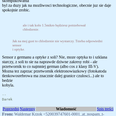
skomplikowania
byl za duzy jak na mozliwosci technologiczne, obecnie juz sie daje
spokojnie zrobic.
ale i tak koło 1.5mikro będziesz potrzebował
chłodzenie.
Jak na moj gust to chlodzenie nie wystarczy. Trzeba odpowiedni
sensor
i optyke.
Sensor z germanu a optyke z soli? Nie, moze optyka to i szklana
starczy, z soli to sie na naprawde dziwne zakresy robi - ale
przetwornik to co najmniej german (albo cos z klasy III-V).
Mozna tez zaprzac przetwornik elektronowiazkowy (fotokatoda
tlenkowosrebrowa ma znacznie dalej granice czulosci...) ale to
bedzie
kobyla.
--
Darek
Poprzedni
Następny
Wiadomość
Spis treści
From:
Waldemar Krzok <520039747601-0001_at_nospam_t-