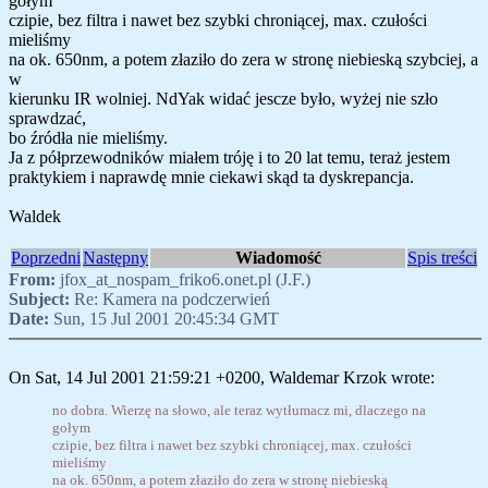
gołym
czipie, bez filtra i nawet bez szybki chroniącej, max. czułości
mieliśmy
na ok. 650nm, a potem złaziło do zera w stronę niebieską szybciej, a
w
kierunku IR wolniej. NdYak widać jescze było, wyżej nie szło
sprawdzać,
bo źródła nie mieliśmy.
Ja z półprzewodników miałem tróję i to 20 lat temu, teraż jestem
praktykiem i naprawdę mnie ciekawi skąd ta dyskrepancja.
Waldek
Poprzedni
Następny
Wiadomość
Spis treści
From:
jfox_at_nospam_friko6.onet.pl (J.F.)
Subject:
Re: Kamera na podczerwień
Date:
Sun, 15 Jul 2001 20:45:34 GMT
On Sat, 14 Jul 2001 21:59:21 +0200, Waldemar Krzok wrote:
no dobra. Wierzę na słowo, ale teraz wytłumacz mi, dlaczego na
gołym
czipie, bez filtra i nawet bez szybki chroniącej, max. czułości
mieliśmy
na ok. 650nm, a potem złaziło do zera w stronę niebieską