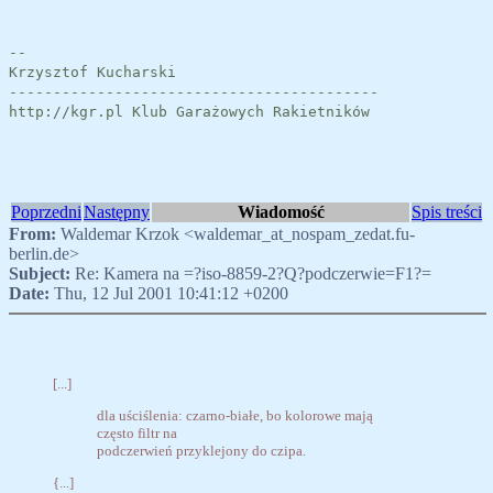
--
Krzysztof Kucharski
------------------------------------------
http://kgr.pl Klub Garażowych Rakietników
Poprzedni
Następny
Wiadomość
Spis treści
From:
Waldemar Krzok <waldemar_at_nospam_zedat.fu-
berlin.de>
Subject:
Re: Kamera na =?iso-8859-2?Q?podczerwie=F1?=
Date:
Thu, 12 Jul 2001 10:41:12 +0200
[...]
dla uściślenia: czarno-białe, bo kolorowe mają
często filtr na
podczerwień przyklejony do czipa.
{...]