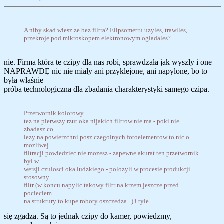
A niby skad wiesz ze bez filtra? Elipsometru uzyles, trawiles,
przekroje pod mikroskopem elektronowym ogladales?
nie. Firma która te czipy dla nas robi, sprawdzała jak wyszły i one
NAPRAWDĘ nic nie miały ani przyklejone, ani napylone, bo to
była właśnie
próba technologiczna dla zbadania charakterystyki samego czipa.
Przetwornik kolorowy
tez na pierwszy rzut oka nijakich filtrow nie ma - poki nie
zbadasz co
lezy na powierzchni posz czegolnych fotoelementow to nic o
mozliwej
filtracji powiedziec nie mozesz - zapewne akurat ten przetwornik
byl w
wersji czulosci oka ludzkiego - polozyli w procesie produkcji
stosowny
filtr (w koncu napylic takowy filtr na krzem jeszcze przed
pocieciem
na struktury to kupe roboty oszczedza...) i tyle.
się zgadza. Są to jednak czipy do kamer, powiedzmy,