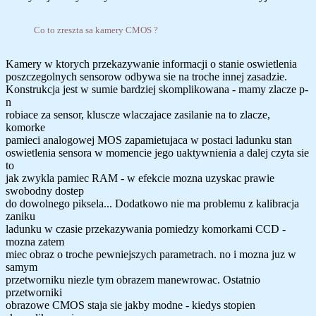
Co to zreszta sa kamery CMOS ?
Kamery w ktorych przekazywanie informacji o stanie oswietlenia
poszczegolnych sensorow odbywa sie na troche innej zasadzie.
Konstrukcja jest w sumie bardziej skomplikowana - mamy zlacze p-
n
robiace za sensor, kluscze wlaczajace zasilanie na to zlacze,
komorke
pamieci analogowej MOS zapamietujaca w postaci ladunku stan
oswietlenia sensora w momencie jego uaktywnienia a dalej czyta sie
to
jak zwykla pamiec RAM - w efekcie mozna uzyskac prawie
swobodny dostep
do dowolnego piksela... Dodatkowo nie ma problemu z kalibracja
zaniku
ladunku w czasie przekazywania pomiedzy komorkami CCD -
mozna zatem
miec obraz o troche pewniejszych parametrach. no i mozna juz w
samym
przetworniku niezle tym obrazem manewrowac. Ostatnio
przetworniki
obrazowe CMOS staja sie jakby modne - kiedys stopien