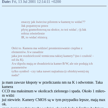
Date:
Fri, 13 Jul 2001 12:14:11 +0200
znaczy jak świecisz pilotem w kamerę to widać??
Jak popatrzysz przez
płytę gramofonową na słońce, to też widać ;-)) Jak
robisz oświetlenie
IR, to widać różnicę.
Otóż to. Kamera ma widzieć promieniowanie cieplne z
elementów. A w zasadzie
jaka jest rozdzielczość termiczna takiej kamery? (no i czułość -
od ilu K).
A w dipolu mają ze dwadzieścia kamer B/W, ale nie podają ich
parametrów
tylko symbol - czy taka nawet najtańsza (z obiektywem) się
nada?
ja mam zawsze kłopoty w przeliczaniu nm na K i odwrotnie. Taka
kamera
CCD ma maksimum w okolicach zielonego i spada. Około 1 mikro-
m widzi
już niewiele. Kamery CMOS są w tym przypadku lepsze, mają max
ok.