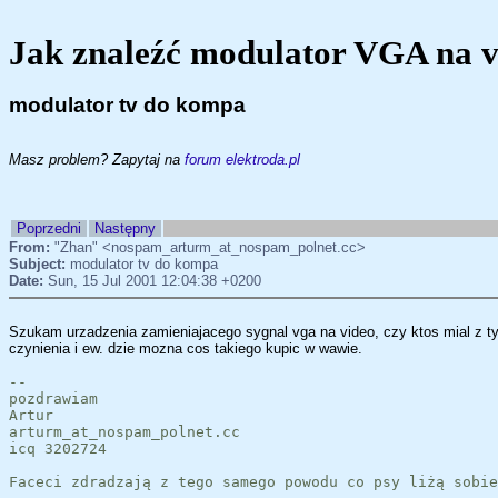
Jak znaleźć modulator VGA na 
modulator tv do kompa
Masz problem? Zapytaj na
forum elektroda.pl
Poprzedni
Następny
From:
"Zhan" <nospam_arturm_at_nospam_polnet.cc>
Subject:
modulator tv do kompa
Date:
Sun, 15 Jul 2001 12:04:38 +0200
Szukam urzadzenia zamieniajacego sygnal vga na video, czy ktos mial z t
czynienia i ew. dzie mozna cos takiego kupic w wawie.
--
pozdrawiam
Artur
arturm_at_nospam_polnet.cc
icq 3202724
Faceci zdradzają z tego samego powodu co psy liżą sobie