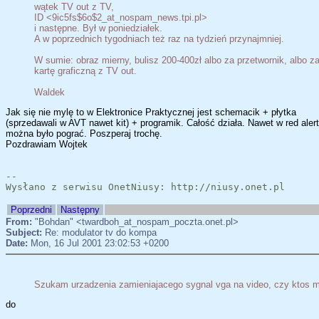
wątek TV out z TV,
ID <9ic5fs$6o$2_at_nospam_news.tpi.pl>
i następne. Był w poniedziałek.
A w poprzednich tygodniach też raz na tydzień przynajmniej.
W sumie: obraz mierny, bulisz 200-400zł albo za przetwornik, albo z
kartę graficzną z TV out.
Waldek
Jak się nie mylę to w Elektronice Praktycznej jest schemacik + płytka
(sprzedawali w AVT nawet kit) + programik. Całość działa. Nawet w red alert
można było pograć. Poszperaj trochę.
Pozdrawiam Wojtek
--
Wysłano z serwisu OnetNiusy: http://niusy.onet.pl
Poprzedni
Następny
From:
"Bohdan" <twardboh_at_nospam_poczta.onet.pl>
Subject:
Re: modulator tv do kompa
Date:
Mon, 16 Jul 2001 23:02:53 +0200
Szukam urzadzenia zamieniajacego sygnal vga na video, czy ktos m
do