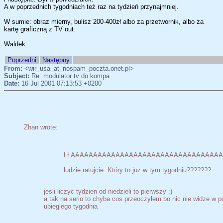
A w poprzednich tygodniach też raz na tydzień przynajmniej.
W sumie: obraz mierny, bulisz 200-400zł albo za przetwornik, albo za
kartę graficzną z TV out.
Waldek
Poprzedni
Następny
From:
<wir_usa_at_nospam_poczta.onet.pl>
Subject:
Re: modulator tv do kompa
Date:
16 Jul 2001 07:13:53 +0200
Zhan wrote:
ŁŁAAAAAAAAAAAAAAAAAAAAAAAAAAAAAAAAA
ludzie ratujcie. Który to już w tym tygodniu???????
jesli liczyc tydzien od niedzieli to pierwszy ;)
a tak na serio to chyba cos przeoczylem bo nic nie widze w p
ubieglego tygodnia