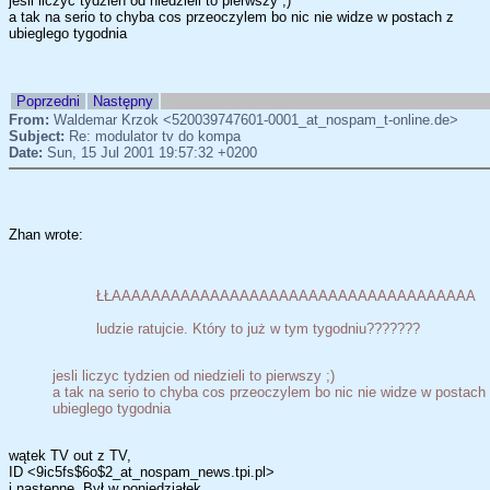
jesli liczyc tydzien od niedzieli to pierwszy ;)
a tak na serio to chyba cos przeoczylem bo nic nie widze w postach z
ubieglego tygodnia
Poprzedni
Następny
From:
Waldemar Krzok <520039747601-0001_at_nospam_t-online.de>
Subject:
Re: modulator tv do kompa
Date:
Sun, 15 Jul 2001 19:57:32 +0200
Zhan wrote:
ŁŁAAAAAAAAAAAAAAAAAAAAAAAAAAAAAAAAAAAAA
ludzie ratujcie. Który to już w tym tygodniu???????
jesli liczyc tydzien od niedzieli to pierwszy ;)
a tak na serio to chyba cos przeoczylem bo nic nie widze w postach
ubieglego tygodnia
wątek TV out z TV,
ID <9ic5fs$6o$2_at_nospam_news.tpi.pl>
i następne. Był w poniedziałek.