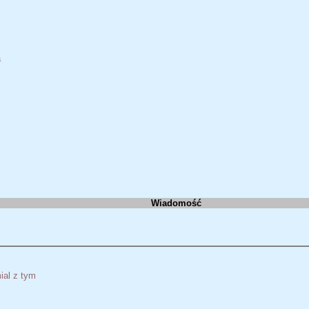
a
Wiadomość
ial z tym