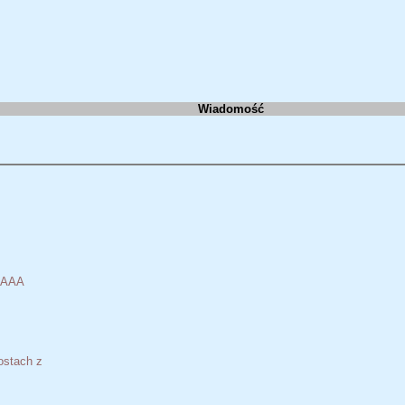
Wiadomość
AAAA
ostach z