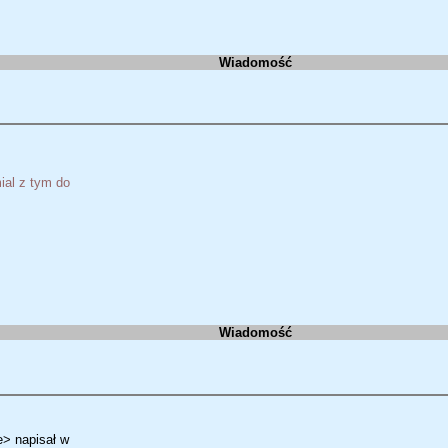
Wiadomość
ial z tym do
Wiadomość
> napisał w