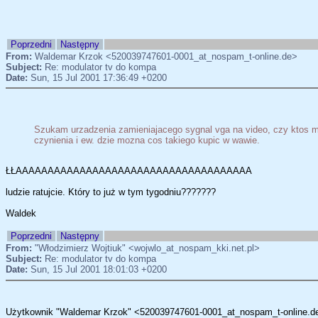
Poprzedni
Następny
From:
Waldemar Krzok <520039747601-0001_at_nospam_t-online.de>
Subject:
Re: modulator tv do kompa
Date:
Sun, 15 Jul 2001 17:36:49 +0200
Szukam urzadzenia zamieniajacego sygnal vga na video, czy ktos m
czynienia i ew. dzie mozna cos takiego kupic w wawie.
ŁŁAAAAAAAAAAAAAAAAAAAAAAAAAAAAAAAAAAAAA
ludzie ratujcie. Który to już w tym tygodniu???????
Waldek
Poprzedni
Następny
From:
"Włodzimierz Wojtiuk" <wojwlo_at_nospam_kki.net.pl>
Subject:
Re: modulator tv do kompa
Date:
Sun, 15 Jul 2001 18:01:03 +0200
Użytkownik "Waldemar Krzok" <520039747601-0001_at_nospam_t-online.de