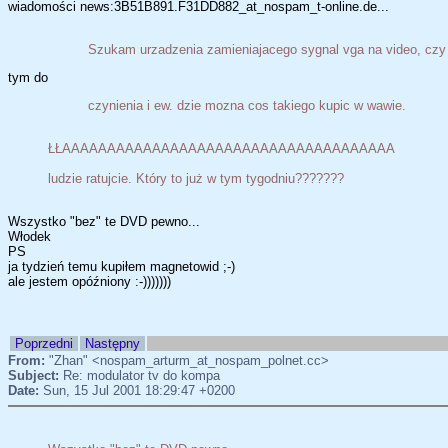
wiadomości news:3B51B891.F31DD882_at_nospam_t-online.de...
Szukam urzadzenia zamieniajacego sygnal vga na video, czy 
tym do
czynienia i ew. dzie mozna cos takiego kupic w wawie.
ŁŁAAAAAAAAAAAAAAAAAAAAAAAAAAAAAAAAAAAAA
ludzie ratujcie. Który to już w tym tygodniu???????
Wszystko "bez" te DVD pewno...
Włodek
PS
ja tydzień temu kupiłem magnetowid ;-)
ale jestem opóźniony :-)))))))
Poprzedni
Następny
From:
"Zhan" <nospam_arturm_at_nospam_polnet.cc>
Subject:
Re: modulator tv do kompa
Date:
Sun, 15 Jul 2001 18:29:47 +0200