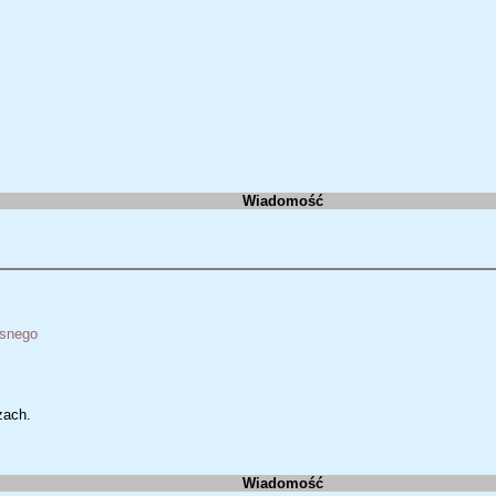
Wiadomość
osnego
zach.
Wiadomość