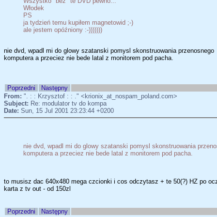
Wszystko "bez" te DVD pewno...
Włodek
PS
ja tydzień temu kupiłem magnetowid ;-)
ale jestem opóźniony :-)))))))
nie dvd, wpadl mi do glowy szatanski pomysl skonstruowania przenosnego
komputera a przeciez nie bede latal z monitorem pod pacha.
Poprzedni
Następny
From:
". : : Krzysztof : : ." <krionix_at_nospam_poland.com>
Subject:
Re: modulator tv do kompa
Date:
Sun, 15 Jul 2001 23:23:44 +0200
nie dvd, wpadl mi do glowy szatanski pomysl skonstruowania przen
komputera a przeciez nie bede latal z monitorem pod pacha.
to musisz dac 640x480 mega czcionki i cos odczytasz + te 50(?) HZ po oc
karta z tv out - od 150zl
Poprzedni
Następny