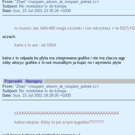
From:
"Zhan" <nospam_arturm_at_nospam_polnet.cc>
Subject:
Re: modulator tv do kompa
Date:
Sun, 15 Jul 2001 23:35:26 +0200
to musisz dac 640x480 mega czcionki i cos odczytasz + te 50(?) HZ
oczach.
karta z tv out - od 150zl
katra z tv odpada bo plyta ma zitegrowana grafike i nie ma zlacza agp
zeby wlozyc grafike z tv-out musialbym ja kupic no i wymienic plyte
Poprzedni
Następny
From:
"Zhan" <nospam_arturm_at_nospam_polnet.cc>
Subject:
Re: modulator tv do kompa
Date:
Sun, 15 Jul 2001 18:28:05 +0200
ŁŁAAAAAAAAAAAAAAAAAAAAAAAAAAAAAAAAAAAAA
ludzie ratujcie. Który to już w tym tygodniu???????