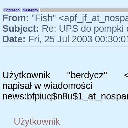
Poprzedni
Następny
From:
"Fish" <apf_jf_at_nosp
Subject:
Re: UPS do pompki
Date:
Fri, 25 Jul 2003 00:30:
Użytkownik "berdycz" <pi
napisał w wiadomości
news:bfpiuq$n8u$1_at_nospam
Użytkow