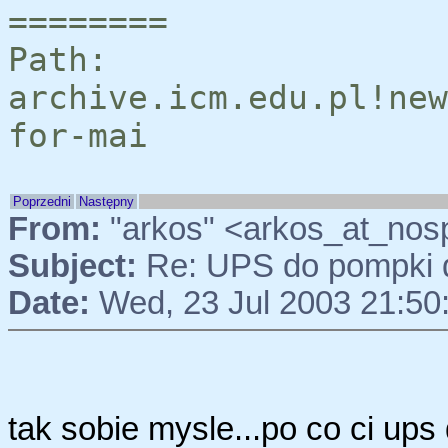
========
Path:
archive.icm.edu.pl!new
for-mai
Poprzedni
Następny
From:
"arkos" <arkos_at_nosp
Subject:
Re: UPS do pompki
Date:
Wed, 23 Jul 2003 21:50
tak sobie mysle...po co ci up