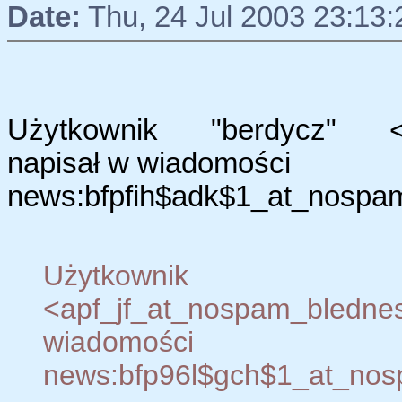
Date:
Thu, 24 Jul 2003 23:13
Użytkownik "berdycz" <pi
napisał w wiadomości
news:bfpfih$adk$1_at_nospam_
Użytkow
<apf_jf_at_nospam_bledne
wiadomości
news:bfp96l$gch$1_at_nosp