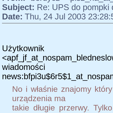
Subject:
Re: UPS do pompki
Date:
Thu, 24 Jul 2003 23:28
Użytkow
<apf_jf_at_nospam_blednes
wiadomości
news:bfpi3u$6r5$1_at_nospam
No i właśnie znajomy który
urządzenia ma
takie długie przerwy. Tyl