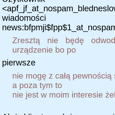
<apf_jf_at_nospam_blednes
wiadomości
news:bfpmji$fpp$1_at_nospam
Zresztą nie będę odwod
urządzenie bo po
pierwsze
nie mogę z całą pewnością s
a poza tym to
nie jest w moim interesie że