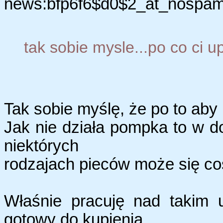
news:bfp6f6$d0$2_at_nospam_
tak sobie mysle...po co ci 
Tak sobie myślę, że po to aby 
Jak nie działa pompka to w d
niektórych
rodzajach pieców może się coś
Właśnie pracuję nad takim
gotowy do kupienia