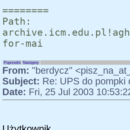
========
Path:
archive.icm.edu.pl!agh
for-mai
Poprzedni
Następny
From:
"berdycz" <pisz_na_a
Subject:
Re: UPS do pompki
Date:
Fri, 25 Jul 2003 10:53:
Użytkow