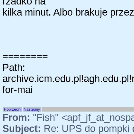
rzadko na
kilka minut. Albo brakuje prze
========
Path:
archive.icm.edu.pl!agh.edu.pl
for-mai
Poprzedni
Następny
From:
"Fish" <apf_jf_at_nosp
Subject:
Re: UPS do pompki