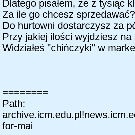
Dlatego pisałem, ze z tysiąc k
Za ile go chcesz sprzedawać? 
Do hurtowni dostarczysz za pó
Przy jakiej ilości wyjdziesz na
Widziałeś "chińczyki" w mark
========
Path:
archive.icm.edu.pl!news.icm.e
for-mai