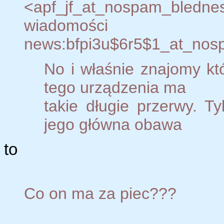
<apf_jf_at_nospam_bledne
wiadomości
news:bfpi3u$6r5$1_at_nosp
No i właśnie znajomy kt
tego urządzenia ma
takie długie przerwy. T
jego główna obawa
to
Co on ma za piec???