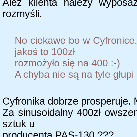
Ależ klienta należy wyposa
rozmyśli.
No ciekawe bo w Cyfronice,
jakoś to 100zł
rozmożyło się na 400 :-)
A chyba nie są na tyle głup
Cyfronika dobrze prosperuje. M
Za sinusoidalny 400zł owszem
sztuk u
producenta PAS-130 ???