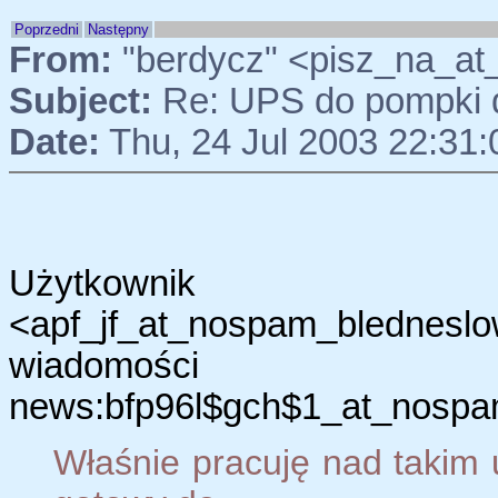
Poprzedni
Następny
From:
"berdycz" <pisz_na_a
Subject:
Re: UPS do pompki
Date:
Thu, 24 Jul 2003 22:31
Użytkow
<apf_jf_at_nospam_blednes
wiadomości
news:bfp96l$gch$1_at_nospam
Właśnie pracuję nad takim