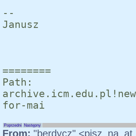
--
Janusz
========
Path:
archive.icm.edu.pl!new
for-mai
Poprzedni
Następny
From:
"berdycz" <pisz_na_a