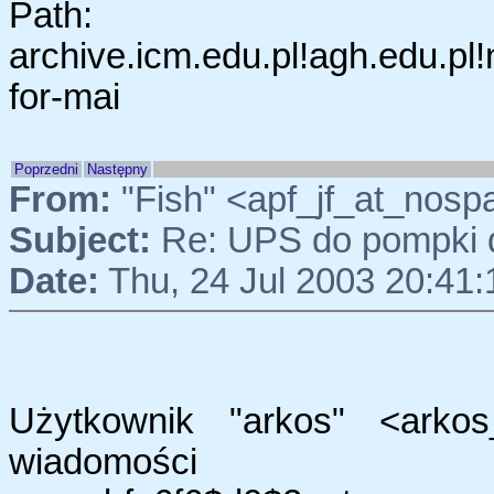
Path:
archive.icm.edu.pl!agh.edu.pl
for-mai
Poprzedni
Następny
From:
"Fish" <apf_jf_at_nosp
Subject:
Re: UPS do pompki
Date:
Thu, 24 Jul 2003 20:41
Użytkownik "arkos" <arkos_
wiadomości