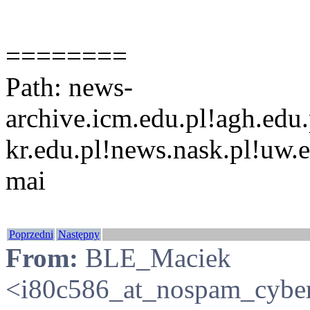
========
Path: news-
archive.icm.edu.pl!agh.edu
kr.edu.pl!news.nask.pl!uw.e
mai
Poprzedni
Następny
From:
BLE_Maciek
<i80c586_at_nospam_cyb