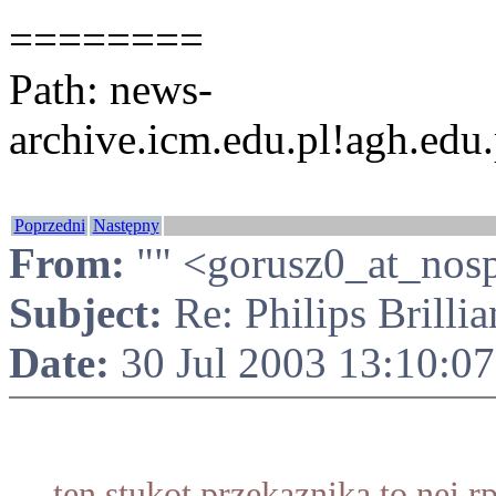
========
Path: news-
archive.icm.edu.pl!agh.edu.
Poprzedni
Następny
From:
"" <gorusz0_at_nosp
Subject:
Re: Philips Brilli
Date:
30 Jul 2003 13:10:0
ten stukot przekaznika to nei 