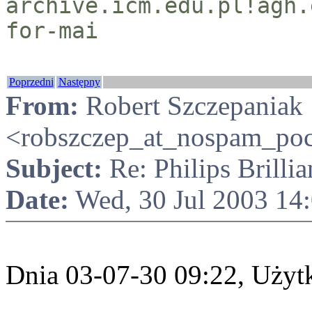
archive.icm.edu.pl!agh.
for-mai
Poprzedni
Następny
From:
Robert Szczepaniak
<robszczep_at_nospam_pocz
Subject:
Re: Philips Brilli
Date:
Wed, 30 Jul 2003 14
Dnia 03-07-30 09:22, Użyt