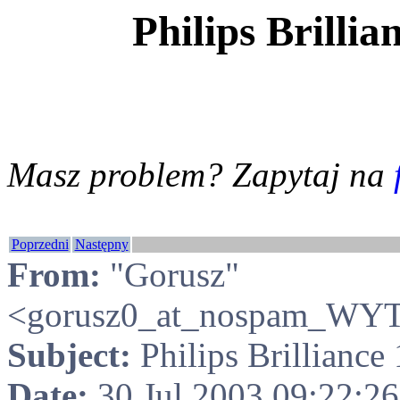
Philips Brilli
Masz problem? Zapytaj na
Poprzedni
Następny
From:
"Gorusz"
<gorusz0_at_nospam_WYTN
Subject:
Philips Brilliance
Date:
30 Jul 2003 09:22:2