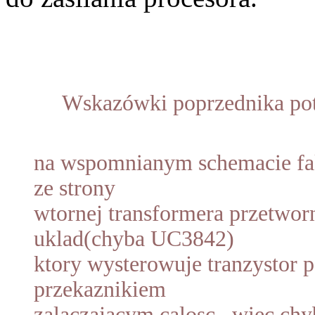
Wskazówki poprzednika pot
na wspomnianym schemacie fakt
ze strony
wtornej transformera przetworn
uklad(chyba UC3842)
ktory wysterowuje tranzystor
przekaznikiem
zalaczajacym calosc...wiec chyb