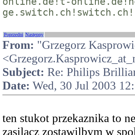
online.de!t-online.de!n
ge.switch.ch!switch.ch!
Poprzedni
Następny
From:
"Grzegorz Kasprowi
<Grzegorz.Kasprowicz_at_
Subject:
Re: Philips Brilli
Date:
Wed, 30 Jul 2003 12
ten stukot przekaznika to 
zasilacz zostawilbym w spok