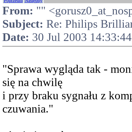
Poprzedni
Następny
From:
"" <gorusz0_at_nosp
Subject:
Re: Philips Brilli
Date:
30 Jul 2003 14:33:4
"Sprawa wygląda tak - moni
się na chwilę
i przy braku sygnału z komp
czuwania."