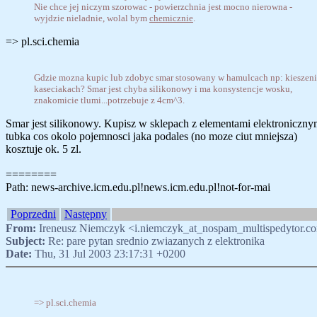
Nie chce jej niczym szorowac - powierzchnia jest mocno nierowna -
wyjdzie nieladnie, wolal bym
chemicznie
.
=> pl.sci.chemia
Gdzie mozna kupic lub zdobyc smar stosowany w hamulcach np: kieszen
kaseciakach? Smar jest chyba silikonowy i ma konsystencje wosku,
znakomicie tlumi...potrzebuje z 4cm^3.
Smar jest silikonowy. Kupisz w sklepach z elementami elektroniczny
tubka cos okolo pojemnosci jaka podales (no moze ciut mniejsza)
kosztuje ok. 5 zl.
========
Path: news-archive.icm.edu.pl!news.icm.edu.pl!not-for-mai
Poprzedni
Następny
From:
Ireneusz Niemczyk <i.niemczyk_at_nospam_multispedytor.c
Subject:
Re: pare pytan srednio zwiazanych z elektronika
Date:
Thu, 31 Jul 2003 23:17:31 +0200
=> pl.sci.chemia