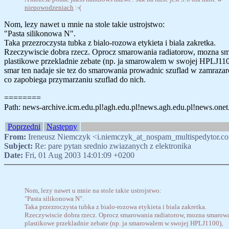
niepowodzeniach
:-(
Nom, lezy nawet u mnie na stole takie ustrojstwo:
"Pasta silikonowa N".
Taka przezroczysta tubka z bialo-rozowa etykieta i biala zakretka.
Rzeczywiscie dobra rzecz. Oprocz smarowania radiatorow, mozna s
plastikowe przekladnie zebate (np. ja smarowalem w swojej HPLJ110
smar ten nadaje sie tez do smarowania prowadnic szuflad w zamrazar
co zapobiega przymarzaniu szuflad do nich.
========
Path: news-archive.icm.edu.pl!agh.edu.pl!news.agh.edu.pl!news.onet.
Poprzedni
Następny
From:
Ireneusz Niemczyk <i.niemczyk_at_nospam_multispedytor.c
Subject:
Re: pare pytan srednio zwiazanych z elektronika
Date:
Fri, 01 Aug 2003 14:01:09 +0200
Nom, lezy nawet u mnie na stole takie ustrojstwo:
"Pasta silikonowa N".
Taka przezroczysta tubka z bialo-rozowa etykieta i biala zakretka.
Rzeczywiscie dobra rzecz. Oprocz smarowania radiatorow, mozna smarow
plastikowe przekladnie zebate (np. ja smarowalem w swojej HPLJ1100),