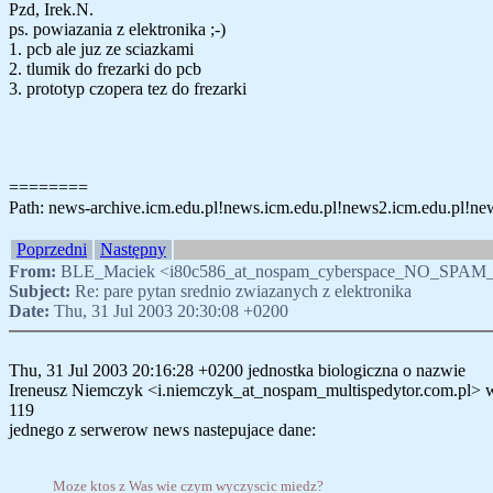
Pzd, Irek.N.
ps. powiazania z elektronika ;-)
1. pcb ale juz ze sciazkami
2. tlumik do frezarki do pcb
3. prototyp czopera tez do frezarki
========
Path: news-archive.icm.edu.pl!news.icm.edu.pl!news2.icm.edu.pl!ne
Poprzedni
Następny
From:
BLE_Maciek <i80c586_at_nospam_cyberspace_NO_SPAM_
Subject:
Re: pare pytan srednio zwiazanych z elektronika
Date:
Thu, 31 Jul 2003 20:30:08 +0200
Thu, 31 Jul 2003 20:16:28 +0200 jednostka biologiczna o nazwie
Ireneusz Niemczyk <i.niemczyk_at_nospam_multispedytor.com.pl> w
119
jednego z serwerow news nastepujace dane:
Moze ktos z Was wie czym wyczyscic miedz?