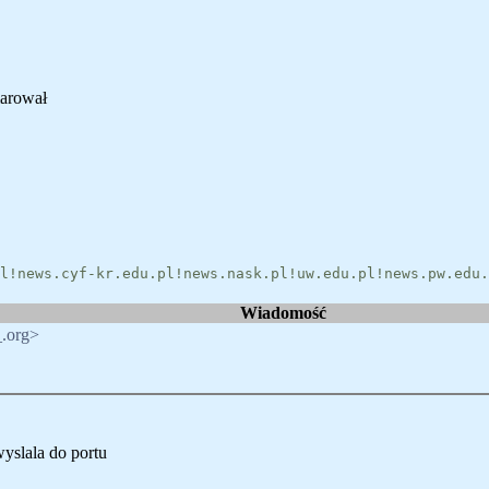
marował
l!news.cyf-kr.edu.pl!news.nask.pl!uw.edu.pl!news.pw.edu.
Wiadomość
.org>
yslala do portu