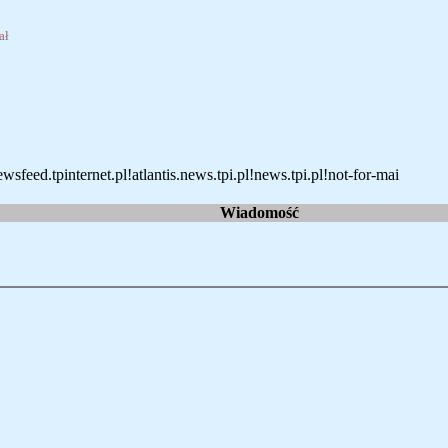
ał
feed.tpinternet.pl!atlantis.news.tpi.pl!news.tpi.pl!not-for-mai
Wiadomość