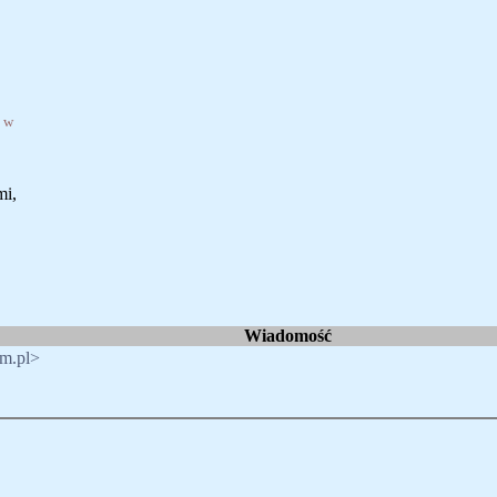
i w
mi,
Wiadomość
om.pl>