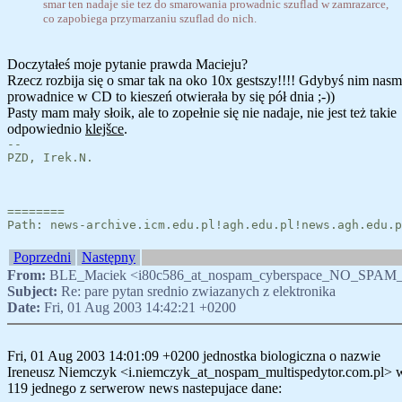
smar ten nadaje sie tez do smarowania prowadnic szuflad w zamrazarce,
co zapobiega przymarzaniu szuflad do nich.
Doczytałeś moje pytanie prawda Macieju?
Rzecz rozbija się o smar tak na oko 10x gestszy!!!! Gdybyś nim nas
prowadnice w CD to kieszeń otwierała by się pół dnia ;-))
Pasty mam mały słoik, ale to zopełnie się nie nadaje, nie jest też takie
odpowiednio
klejšce
.
--
PZD, Irek.N.
========
Path: news-archive.icm.edu.pl!agh.edu.pl!news.agh.edu.p
Poprzedni
Następny
From:
BLE_Maciek <i80c586_at_nospam_cyberspace_NO_SPAM_
Subject:
Re: pare pytan srednio zwiazanych z elektronika
Date:
Fri, 01 Aug 2003 14:42:21 +0200
Fri, 01 Aug 2003 14:01:09 +0200 jednostka biologiczna o nazwie
Ireneusz Niemczyk <i.niemczyk_at_nospam_multispedytor.com.pl> w
119 jednego z serwerow news nastepujace dane: