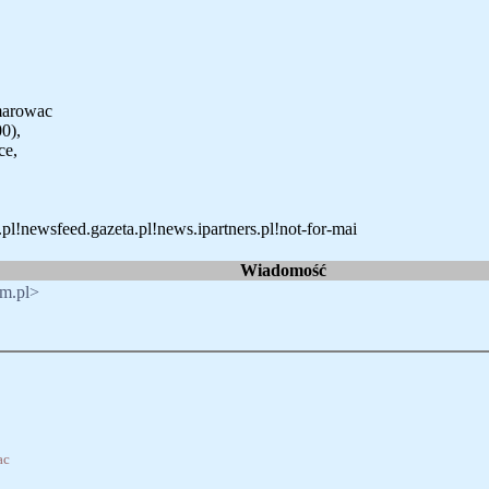
marowac
0),
ce,
pl!newsfeed.gazeta.pl!news.ipartners.pl!not-for-mai
Wiadomość
om.pl>
ac