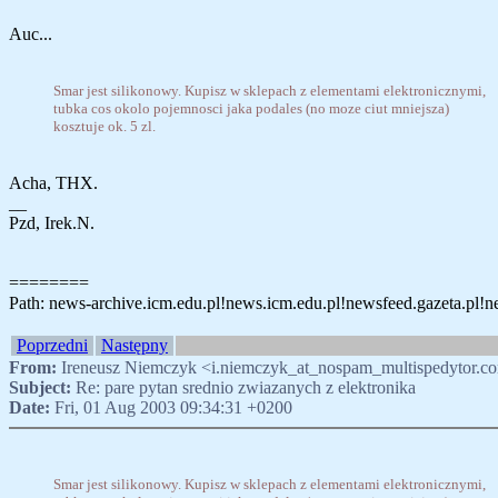
Auc...
Smar jest silikonowy. Kupisz w sklepach z elementami elektronicznymi,
tubka cos okolo pojemnosci jaka podales (no moze ciut mniejsza)
kosztuje ok. 5 zl.
Acha, THX.
__
Pzd, Irek.N.
========
Path: news-archive.icm.edu.pl!news.icm.edu.pl!newsfeed.gazeta.pl!ne
Poprzedni
Następny
From:
Ireneusz Niemczyk <i.niemczyk_at_nospam_multispedytor.c
Subject:
Re: pare pytan srednio zwiazanych z elektronika
Date:
Fri, 01 Aug 2003 09:34:31 +0200
Smar jest silikonowy. Kupisz w sklepach z elementami elektronicznymi,