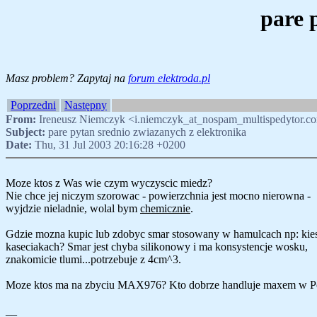
pare 
Masz problem? Zapytaj na
forum elektroda.pl
Poprzedni
Następny
From:
Ireneusz Niemczyk <i.niemczyk_at_nospam_multispedytor.c
Subject:
pare pytan srednio zwiazanych z elektronika
Date:
Thu, 31 Jul 2003 20:16:28 +0200
Moze ktos z Was wie czym wyczyscic miedz?
Nie chce jej niczym szorowac - powierzchnia jest mocno nierowna -
wyjdzie nieladnie, wolal bym
chemicznie
.
Gdzie mozna kupic lub zdobyc smar stosowany w hamulcach np: kie
kaseciakach? Smar jest chyba silikonowy i ma konsystencje wosku,
znakomicie tlumi...potrzebuje z 4cm^3.
Moze ktos ma na zbyciu MAX976? Kto dobrze handluje maxem w P
__