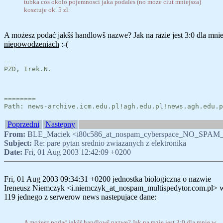
tubka cos okolo pojemnosci jaka podales (no moze ciut mniejsza)
kosztuje ok. 5 zl.
A możesz podać jakšś handlowš nazwe? Jak na razie jest 3:0 dla mni
niepowodzeniach
:-(
--
PZD, Irek.N.
========
Path: news-archive.icm.edu.pl!agh.edu.pl!news.agh.edu.p
Poprzedni
Następny
From:
BLE_Maciek <i80c586_at_nospam_cyberspace_NO_SPAM_
Subject:
Re: pare pytan srednio zwiazanych z elektronika
Date:
Fri, 01 Aug 2003 12:42:09 +0200
Fri, 01 Aug 2003 09:34:31 +0200 jednostka biologiczna o nazwie
Ireneusz Niemczyk <i.niemczyk_at_nospam_multispedytor.com.pl> w
119 jednego z serwerow news nastepujace dane:
A możesz podać jakšś handlowš nazwe? Jak na razie jest 3:0 dla mnie w