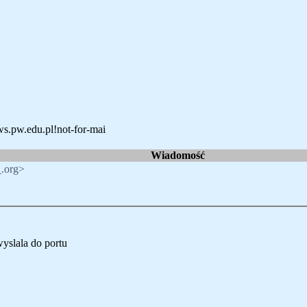
ws.pw.edu.pl!not-for-mai
Wiadomość
.org>
yslala do portu