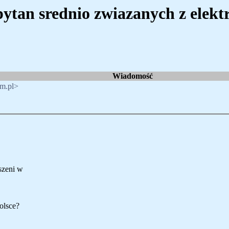
pytan srednio zwiazanych z elekt
Wiadomość
om.pl>
szeni w
olsce?