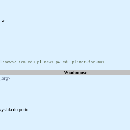
e w
l!news2.icm.edu.pl!news.pw.edu.pl!not-for-mai
Wiadomość
.org>
yslala do portu