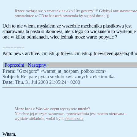
Rzecz rozbija się o smar tak na oko 10x gestszy!!!! Gdybyś nim nasmarow
prowadnice w CD to kieszeń otwierała by się pół dnia ;-))
Uch to nie wiem, myslalem ze wszedzie mechanika plastikowa jest
smarowana ta pasta silikonowa, ale z tego co widzialem to wystepuje
ona w kilku odmianach, wiec jednak moze warto popytac ?
========
Path: news-archive.icm.edu.pl!news.icm.edu.pl!newsfeed.gazeta.pl!news
Poprzedni
Następny
From:
"Grzegorz" <warmt_at_nospam_polbox.com>
Subject:
Re: pare pytan srednio zwiazanych z elektronika
Date:
Thu, 31 Jul 2003 21:05:24 +0200
Moze ktos z Was wie czym wyczyscic miedz?
Nie chce jej niczym szorowac - powierzchnia jest mocno nierowna -
wyjdzie nieladnie, wolal bym
chemicznie
.
Witam.