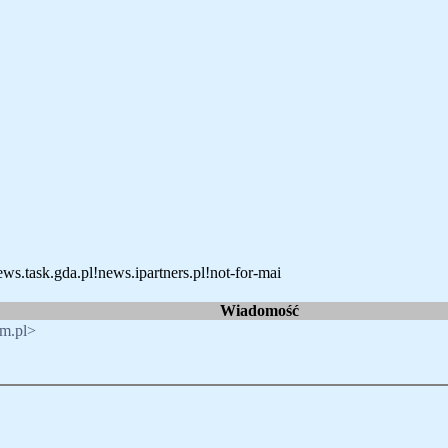
ws.task.gda.pl!news.ipartners.pl!not-for-mai
Wiadomość
om.pl>