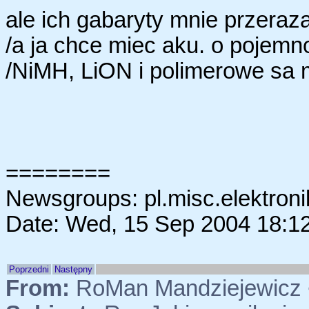
ale ich gabaryty mnie przeraza
/a ja chce miec aku. o pojemn
/NiMH, LiON i polimerowe sa m
========
Newsgroups: pl.misc.elektroni
Date: Wed, 15 Sep 2004 18:1
Poprzedni
Następny
From:
RoMan Mandziejewicz 