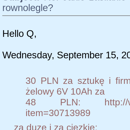
rownolegle?
Hello Q,
Wednesday, September 15, 20
30 PLN za sztukę i fir
żelowy 6V 10Ah za
48 PLN: http://www.
item=30713989
za duze i za ciezkie;