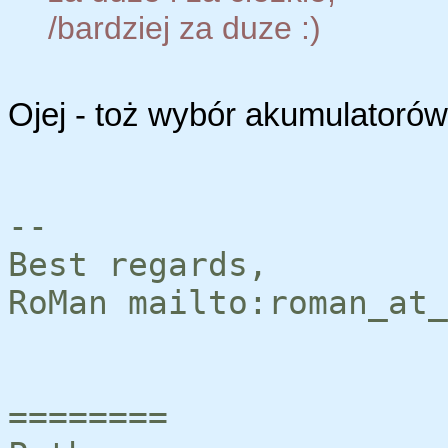
/bardziej za duze :)
Ojej - toż wybór akumulatoró
--
Best regards,
RoMan mailto:roman_at_
========