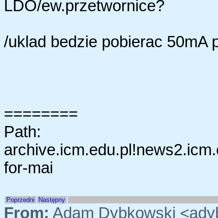
LDO/ew.przetwornice?
/uklad bedzie pobierac 50mA p
========
Path:
archive.icm.edu.pl!news2.icm.e
for-mai
Poprzedni
Następny
From:
Adam Dybkowski <ady