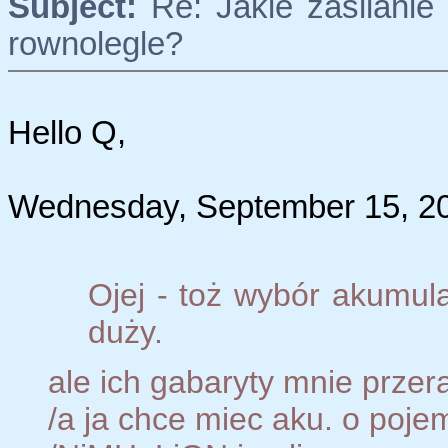
Subject:
Re: Jakie zasilanie 
rownolegle?
Hello Q,
Wednesday, September 15, 20
Ojej - toż wybór akumul
duży.
ale ich gabaryty mnie przer
/a ja chce miec aku. o poj