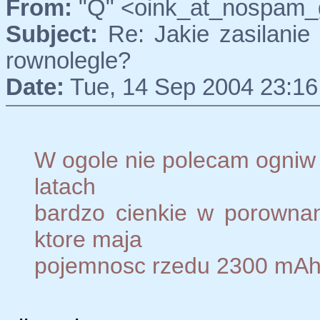
From:
"Q" <oink_at_nospam_g
Subject:
Re: Jakie zasilanie 
rownolegle?
Date:
Tue, 14 Sep 2004 23:16
W ogole nie polecam ogniw R
latach
bardzo cienkie w porowna
ktore maja
pojemnosc rzedu 2300 mAh