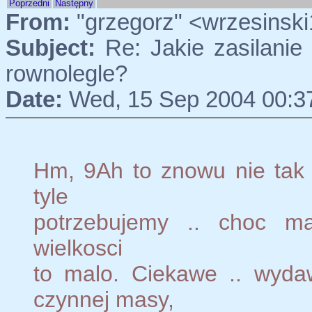
Poprzedni
Następny
From:
"grzegorz" <wrzesinsk
Subject:
Re: Jakie zasilanie 
rownolegle?
Date:
Wed, 15 Sep 2004 00:3
Hm, 9Ah to znowu nie tak
tyle
potrzebujemy .. choc ma
wielkosci
to malo. Ciekawe .. wyda
czynnej masy,