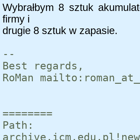
Wybrałbym 8 sztuk akumulat
firmy i
drugie 8 sztuk w zapasie.
--
Best regards,
RoMan mailto:roman_at_
========
Path:
archive.icm.edu.pl!new