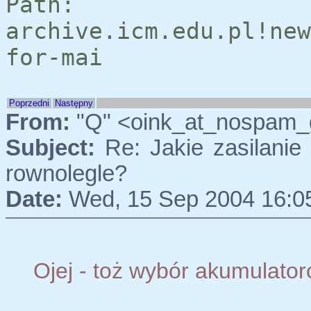
Path:
archive.icm.edu.pl!new
for-mai
Poprzedni
Następny
From:
"Q" <oink_at_nospam_g
Subject:
Re: Jakie zasilanie 
rownolegle?
Date:
Wed, 15 Sep 2004 16:0
Ojej - toż wybór akumulato