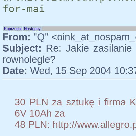
for-mai
Poprzedni
Następny
From:
"Q" <oink_at_nospam_g
Subject:
Re: Jakie zasilanie 
rownolegle?
Date:
Wed, 15 Sep 2004 10:3
30 PLN za sztukę i firma K
6V 10Ah za
48 PLN: http://www.allegr