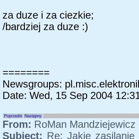
za duze i za ciezkie;
/bardziej za duze :)
========
Newsgroups: pl.misc.elektroni
Date: Wed, 15 Sep 2004 12:3
Poprzedni
Następny
From:
RoMan Mandziejewicz 
Subject:
Re: Jakie zasilanie 