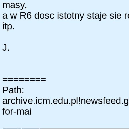
masy,
a w R6 dosc istotny staje sie
itp.
J.
========
Path:
archive.icm.edu.pl!newsfeed.gaz
for-mai