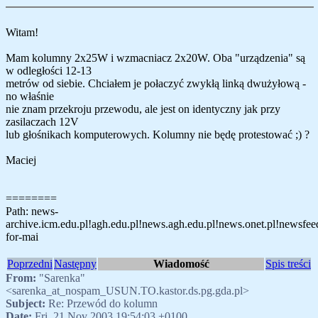
Witam!
Mam kolumny 2x25W i wzmacniacz 2x20W. Oba "urządzenia" są
w odległości 12-13
metrów od siebie. Chciałem je połaczyć zwykłą linką dwużyłową -
no właśnie
nie znam przekroju przewodu, ale jest on identyczny jak przy
zasilaczach 12V
lub głośnikach komputerowych. Kolumny nie będę protestować ;) ?
Maciej
========
Path: news-
archive.icm.edu.pl!agh.edu.pl!news.agh.edu.pl!news.onet.pl!newsfeed
for-mai
Poprzedni
Następny
Wiadomość
Spis treści
From:
"Sarenka"
<sarenka_at_nospam_USUN.TO.kastor.ds.pg.gda.pl>
Subject:
Re: Przewód do kolumn
Date:
Fri, 21 Nov 2003 19:54:03 +0100