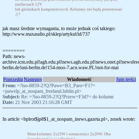
zasilaczach 12V
lub głośnikach komputerowych. Kolumny nie będę protestować
;) ?
jak masz średnie wymagania, to może jednak coś takiego:
http://www.maxaudio.pl/sklep/artykul/id/737
========
Path: news-
archive.icm.edu.pl!agh.edu.pl!news.agh.edu.pl!news.onet.pl!newsfeed
berlin.de!uni-berlin.de!154-moo-7.acn.waw.PL!not-for-mai
Poprzedni
Następny
Wiadomość
Spis treści
From:
=?iso-8859-2?Q?Pawe=B3_Paro=F1?=
<pawelp_at_nospam_freeland.lublin.pl>
Subject:
Re: =?iso-8859-2?Q?Przew=F3d?= do kolumn
Date:
21 Nov 2003 21:16:28 GMT
In article <bplrot$jp8$1_at_nospam_inews.gazeta.pl>, zenek wrote:
Mam kolumny 2x25W i wzmacniacz 2x20W. Oba
"urządzenia" są w odległości