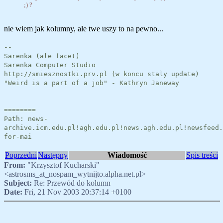
;) ?
nie wiem jak kolumny, ale twe uszy to na pewno...
--
Sarenka (ale facet)
Sarenka Computer Studio
http://smiesznostki.prv.pl (w koncu staly update)
"Weird is a part of a job" - Kathryn Janeway
========
Path: news-
archive.icm.edu.pl!agh.edu.pl!news.agh.edu.pl!newsfeed.
for-mai
Poprzedni
Następny
Wiadomość
Spis treści
From:
"Krzysztof Kucharski"
<astrosms_at_nospam_wytnijto.alpha.net.pl>
Subject:
Re: Przewód do kolumn
Date:
Fri, 21 Nov 2003 20:37:14 +0100