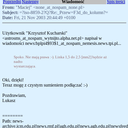
Poprzedni
Następny
Wiadomość
Spis treści
From:
"Maciej" <none_at_nospam_none.pl>
Subject:
=?iso-8859-2?Q?Re:_Przew=F3d_do_kolumn?=
Date:
Fri, 21 Nov 2003 20:44:49 +0100
Użytkownik "Krzysztof Kucharski"
<astrosms_at_nospam_wytnijto.alpha.net.pl> napisał w
wiadomości news:bplpi4$93$1_at_nospam_nemesis.news.tpi.pl...
Spoko. Nie mają prawa :-). Linka 1,5 do 2,5 [mm2] będzie aż
nadto
wystarczająca.
Oki, dzięki!
Teraz mogę z czystym sumieniem podłączać :-)
Pozdrawiam,
Lukasz
========
Path: news-
archive.icm.edu.pl!news.rmf.pl!agh.edu.pl!news.agh.edu.pl!newsfeed.si