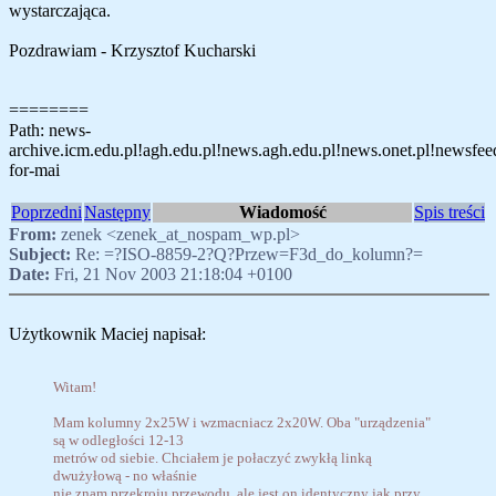
wystarczająca.
Pozdrawiam - Krzysztof Kucharski
========
Path: news-
archive.icm.edu.pl!agh.edu.pl!news.agh.edu.pl!news.onet.pl!newsfeed
for-mai
Poprzedni
Następny
Wiadomość
Spis treści
From:
zenek <zenek_at_nospam_wp.pl>
Subject:
Re: =?ISO-8859-2?Q?Przew=F3d_do_kolumn?=
Date:
Fri, 21 Nov 2003 21:18:04 +0100
Użytkownik Maciej napisał:
Witam!
Mam kolumny 2x25W i wzmacniacz 2x20W. Oba "urządzenia"
są w odległości 12-13
metrów od siebie. Chciałem je połaczyć zwykłą linką
dwużyłową - no właśnie
nie znam przekroju przewodu, ale jest on identyczny jak przy