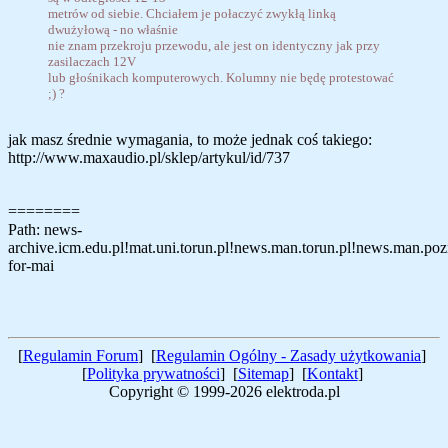
metrów od siebie. Chciałem je połaczyć zwykłą linką
dwużyłową - no właśnie
nie znam przekroju przewodu, ale jest on identyczny jak przy
zasilaczach 12V
lub głośnikach komputerowych. Kolumny nie będę protestować
;) ?
jak masz średnie wymagania, to może jednak coś takiego:
http://www.maxaudio.pl/sklep/artykul/id/737
========
Path: news-
archive.icm.edu.pl!mat.uni.torun.pl!news.man.torun.pl!news.man.pozna
for-mai
[
Regulamin Forum
] [
Regulamin Ogólny - Zasady użytkowania
]
[
Polityka prywatności
] [
Sitemap
] [
Kontakt
]
Copyright © 1999-2026 elektroda.pl