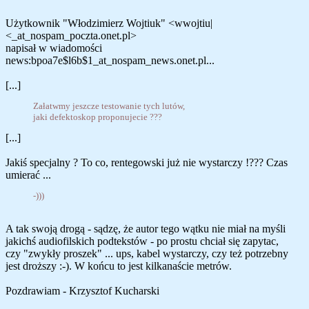
Użytkownik "Włodzimierz Wojtiuk" <wwojtiu|
<_at_nospam_poczta.onet.pl>
napisał w wiadomości
news:bpoa7e$l6b$1_at_nospam_news.onet.pl...
[...]
Załatwmy jeszcze testowanie tych lutów,
jaki defektoskop proponujecie ???
[...]
Jakiś specjalny ? To co, rentegowski już nie wystarczy !??? Czas
umierać ...
-)))
A tak swoją drogą - sądzę, że autor tego wątku nie miał na myśli
jakichś audiofilskich podtekstów - po prostu chciał się zapytac,
czy "zwykły proszek" ... ups, kabel wystarczy, czy też potrzebny
jest droższy :-). W końcu to jest kilkanaście metrów.
Pozdrawiam - Krzysztof Kucharski