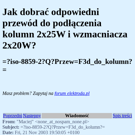
Jak dobrać odpowiedni
przewód do podłączenia
kolumn 2x25W i wzmacniacza
2x20W?
=?iso-8859-2?Q?Przew=F3d_do_kolumn?
=
Masz problem? Zapytaj na
forum elektroda.pl
Poprzedni
Następny
Wiadomość
Spis treści
From:
"Maciej" <none_at_nospam_none.pl>
Subject:
=?iso-8859-2?Q?Przew=F3d_do_kolumn?=
Date:
Fri, 21 Nov 2003 19:50:05 +0100