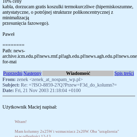
10% ceny
kabla, dorzucam gratis koszulki termokurczliwe (hiperniskoszumne,
antystatyczne, o potrójnej strukturze polikoncentrycznej z
minimalizacją
przesunięcia fazowego).
Paweł
========
Path: news-
archive.icm.edu.pl!news.rmf.pl!agh.edu.pl!news.agh.edu.pl!news.onet
for-mai
Poprzedni
Następny
Wiadomość
Spis treści
From:
zenek <zenek_at_nospam_wp.pl>
Subject:
Re: =?ISO-8859-2?Q?Przew=F3d_do_kolumn?=
Date:
Fri, 21 Nov 2003 21:18:04 +0100
Użytkownik Maciej napisał:
Witam!
Mam kolumny 2x25W i wzmacniacz 2x20W. Oba "urządzenia"
są w odległości 12-13