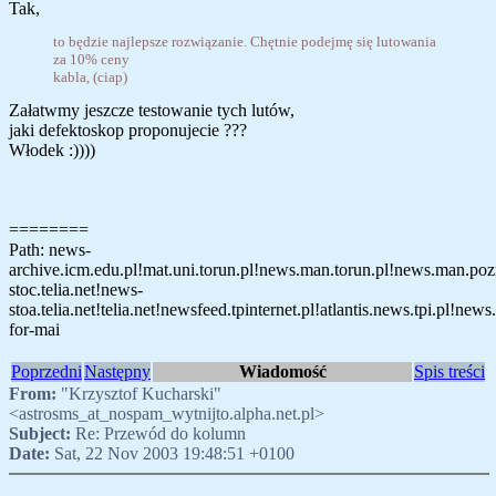
Tak,
to będzie najlepsze rozwiązanie. Chętnie podejmę się lutowania
za 10% ceny
kabla, (ciap)
Załatwmy jeszcze testowanie tych lutów,
jaki defektoskop proponujecie ???
Włodek :))))
========
Path: news-
archive.icm.edu.pl!mat.uni.torun.pl!news.man.torun.pl!news.man.po
stoc.telia.net!news-
stoa.telia.net!telia.net!newsfeed.tpinternet.pl!atlantis.news.tpi.pl!news.
for-mai
Poprzedni
Następny
Wiadomość
Spis treści
From:
"Krzysztof Kucharski"
<astrosms_at_nospam_wytnijto.alpha.net.pl>
Subject:
Re: Przewód do kolumn
Date:
Sat, 22 Nov 2003 19:48:51 +0100