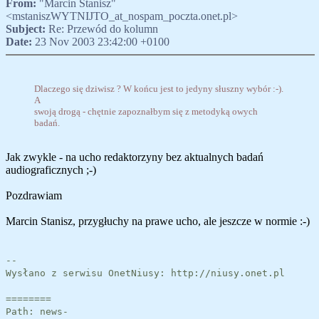
From:
"Marcin Stanisz"
<mstaniszWYTNIJTO_at_nospam_poczta.onet.pl>
Subject:
Re: Przewód do kolumn
Date:
23 Nov 2003 23:42:00 +0100
Dlaczego się dziwisz ? W końcu jest to jedyny słuszny wybór :-).
A
swoją drogą - chętnie zapoznałbym się z metodyką owych
badań.
Jak zwykle - na ucho redaktorzyny bez aktualnych badań
audiograficznych ;-)
Pozdrawiam
Marcin Stanisz, przygłuchy na prawe ucho, ale jeszcze w normie :-)
--
Wysłano z serwisu OnetNiusy: http://niusy.onet.pl
========
Path: news-