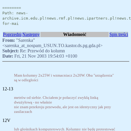
========
Path: news-
archive.icm.edu.pl!news.rmf.pl!news.ipartners.pl!news.t
for-mai
Poprzedni
Następny
Wiadomość
Spis treści
From:
"Sarenka"
<sarenka_at_nospam_USUN.TO.kastor.ds.pg.gda.pl>
Subject:
Re: Przewód do kolumn
Date:
Fri, 21 Nov 2003 19:54:03 +0100
Mam kolumny 2x25W i wzmacniacz 2x20W. Oba "urządzenia"
są w odległości
12-13
metrów od siebie. Chciałem je połaczyć zwykłą linką
dwużyłową - no właśnie
nie znam przekroju przewodu, ale jest on identyczny jak przy
zasilaczach
12V
lub głośnikach komputerowych. Kolumny nie będę protestować