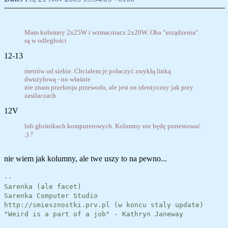
Mam kolumny 2x25W i wzmacniacz 2x20W. Oba "urządzenia"
są w odległości
12-13
metrów od siebie. Chciałem je połaczyć zwykłą linką
dwużyłową - no właśnie
nie znam przekroju przewodu, ale jest on identyczny jak przy
zasilaczach
12V
lub głośnikach komputerowych. Kolumny nie będę protestować
;) ?
nie wiem jak kolumny, ale twe uszy to na pewno...
--
Sarenka (ale facet)
Sarenka Computer Studio
http://smiesznostki.prv.pl (w koncu staly update)
"Weird is a part of a job" - Kathryn Janeway