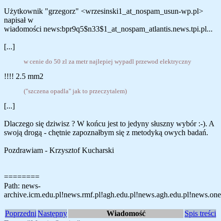
Użytkownik "grzegorz" <wrzesinski1_at_nospam_usun-wp.pl>
napisał w
wiadomości news:bpr9q5$n33$1_at_nospam_atlantis.news.tpi.pl...
[...]
w cenie do 50 zl za metr najlepiej wypadl przewod elektryczny
!!!! 2.5 mm2
("szczena opadla" jak to przeczytalem)
[...]
Dlaczego się dziwisz ? W końcu jest to jedyny słuszny wybór :-). A
swoją drogą - chętnie zapoznałbym się z metodyką owych badań.
Pozdrawiam - Krzysztof Kucharski
========
Path: news-
archive.icm.edu.pl!news.rmf.pl!agh.edu.pl!news.agh.edu.pl!news.onet
Poprzedni
Następny
Wiadomość
Spis treści