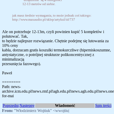
12-13 metrów od siebie.
jak masz średnie wymagania, to może jednak coś takiego:
http://www.maxaudio.pl/sklep/artykul/id/737
Ale on potrzebuje 12-13m, czyli powinien kupić 5 kompletów i
polutować. Tak,
to będzie najlepsze rozwiązanie. Chętnie podejmę się lutowania za
10% ceny
kabla, dorzucam gratis koszulki termokurczliwe (hiperniskoszumne,
antystatyczne, o potrójnej strukturze polikoncentrycznej z
minimalizacją
przesunięcia fazowego).
Paweł
========
Path: news-
archive.icm.edu.pl!news.rmf.pl!agh.edu.pl!news.agh.edu.pl!news.onet
for-mai
Poprzedni
Następny
Wiadomość
Spis treści
From:
"Włodzimierz Wojtiuk" <wwojtiu|