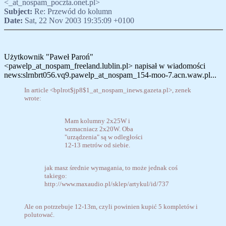
<_at_nospam_poczta.onet.pl>
Subject:
Re: Przewód do kolumn
Date:
Sat, 22 Nov 2003 19:35:09 +0100
Użytkownik "Paweł Paroń"
<pawelp_at_nospam_freeland.lublin.pl> napisał w wiadomości
news:slrnbrt056.vq9.pawelp_at_nospam_154-moo-7.acn.waw.pl...
In article <bplrot$jp8$1_at_nospam_inews.gazeta.pl>, zenek
wrote:
Mam kolumny 2x25W i
wzmacniacz 2x20W. Oba
"urządzenia" są w odległości
12-13 metrów od siebie.
jak masz średnie wymagania, to może jednak coś
takiego:
http://www.maxaudio.pl/sklep/artykul/id/737
Ale on potrzebuje 12-13m, czyli powinien kupić 5 kompletów i
polutować.