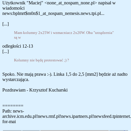
Użytkownik "Maciej" <none_at_nospam_none.pl> napisał w
wiadomości
news:bplmrt$m0n$1_at_nospam_nemesis.news.tpi.pl...
[...]
Mam kolumny 2x25W i wzmacniacz 2x20W. Oba "urządzenia"
są w
odległości 12-13
[...]
Kolumny nie będę protestować ;) ?
Spoko. Nie mają prawa :-). Linka 1,5 do 2,5 [mm2] będzie aż nadto
wystarczająca.
Pozdrawiam - Krzysztof Kucharski
========
Path: news-
archive.icm.edu.pl!news.rmf.pl!news.ipartners.pl!newsfeed.tpinternet.p
for-mai