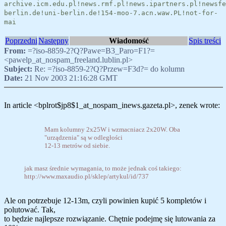
archive.icm.edu.pl!news.rmf.pl!news.ipartners.pl!newsfe
berlin.de!uni-berlin.de!154-moo-7.acn.waw.PL!not-for-
mai
Poprzedni
Następny
Wiadomość
Spis treści
From:
=?iso-8859-2?Q?Pawe=B3_Paro=F1?=
<pawelp_at_nospam_freeland.lublin.pl>
Subject:
Re: =?iso-8859-2?Q?Przew=F3d?= do kolumn
Date:
21 Nov 2003 21:16:28 GMT
In article <bplrot$jp8$1_at_nospam_inews.gazeta.pl>, zenek wrote:
Mam kolumny 2x25W i wzmacniacz 2x20W. Oba
"urządzenia" są w odległości
12-13 metrów od siebie.
jak masz średnie wymagania, to może jednak coś takiego:
http://www.maxaudio.pl/sklep/artykul/id/737
Ale on potrzebuje 12-13m, czyli powinien kupić 5 kompletów i
polutować. Tak,
to będzie najlepsze rozwiązanie. Chętnie podejmę się lutowania za