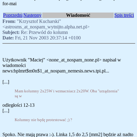
for-mai
Poprzedni
Następny
Wiadomość
Spis treści
From:
"Krzysztof Kucharski"
<astrosms_at_nospam_wytnijto.alpha.net.pl>
Subject:
Re: Przewód do kolumn
Date:
Fri, 21 Nov 2003 20:37:14 +0100
Użytkownik "Maciej" <none_at_nospam_none.pl> napisał w
wiadomości
news:bplmrt$m0n$1_at_nospam_nemesis.news.tpi.pl...
[...]
Mam kolumny 2x25W i wzmacniacz 2x20W. Oba "urządzenia"
są w
odległości 12-13
[...]
Kolumny nie będę protestować ;) ?
Spoko. Nie mają prawa :-). Linka 1,5 do 2,5 [mm2] będzie aż nadto