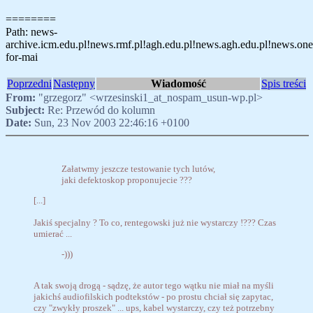
========
Path: news-
archive.icm.edu.pl!news.rmf.pl!agh.edu.pl!news.agh.edu.pl!news.onet.p
for-mai
Poprzedni
Następny
Wiadomość
Spis treści
From:
"grzegorz" <wrzesinski1_at_nospam_usun-wp.pl>
Subject:
Re: Przewód do kolumn
Date:
Sun, 23 Nov 2003 22:46:16 +0100
Załatwmy jeszcze testowanie tych lutów,
jaki defektoskop proponujecie ???
[...]
Jakiś specjalny ? To co, rentegowski już nie wystarczy !??? Czas
umierać ...
-)))
A tak swoją drogą - sądzę, że autor tego wątku nie miał na myśli
jakichś audiofilskich podtekstów - po prostu chciał się zapytac,
czy "zwykły proszek" ... ups, kabel wystarczy, czy też potrzebny