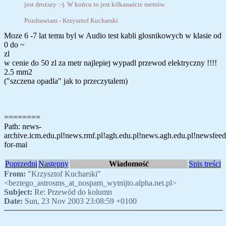
jest droższy :-). W końcu to jest kilkanaście metrów.
Pozdrawiam - Krzysztof Kucharski
Moze 6 -7 lat temu byl w Audio test kabli glosnikowych w klasie od
0 do ~
zl
w cenie do 50 zl za metr najlepiej wypadl przewod elektryczny !!!!
2.5 mm2
("szczena opadla" jak to przeczytalem)
========
Path: news-
archive.icm.edu.pl!news.rmf.pl!agh.edu.pl!news.agh.edu.pl!newsfeed.si
for-mai
Poprzedni
Następny
Wiadomość
Spis treści
From:
"Krzysztof Kucharski"
<beztego_astrosms_at_nospam_wytnijto.alpha.net.pl>
Subject:
Re: Przewód do kolumn
Date:
Sun, 23 Nov 2003 23:08:59 +0100