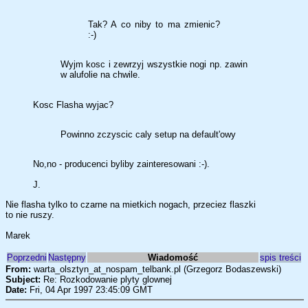
Tak? A co niby to ma zmienic?
:-)
Wyjm kosc i zewrzyj wszystkie nogi np. zawin
w alufolie na chwile.
Kosc Flasha wyjac?
Powinno zczyscic caly setup na default'owy
No,no - producenci byliby zainteresowani :-).
J.
Nie flasha tylko to czarne na mietkich nogach, przeciez flaszki
to nie ruszy.
Marek
Poprzedni
Następny
Wiadomość
spis treści
From:
warta_olsztyn_at_nospam_telbank.pl (Grzegorz Bodaszewski)
Subject:
Re: Rozkodowanie plyty glownej
Date:
Fri, 04 Apr 1997 23:45:09 GMT