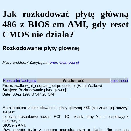
Jak rozkodować płytę główną
486 z BIOS-em AMI, gdy reset
CMOS nie działa?
Rozkodowanie plyty glownej
Masz problem? Zapytaj na
forum elektroda.pl
Poprzedni
Następny
Wiadomość
spis treści
From:
rwalkow_at_nospam_bet.po.opole.pl (Rafal Walkow)
Subject:
Rozkodowanie plyty glownej
Date:
3 Apr 1997 07:47:28 GMT
Mam problem z rozkodowaniem plyty glownej 486 (nie znam jej mazwy,
ale jest
to plyta stosunkowo nowa : PCI , IO, uklady firmy ALI i te sprawy) z
ramkowym
BIOSem AMI.
Przy starcie plyta z uporem maniaka pyta o haslo. Nie pomaga