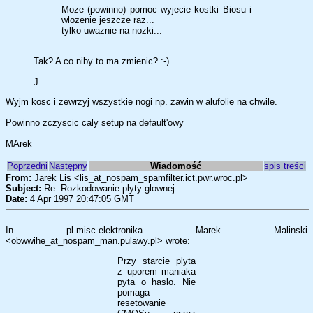
Moze (powinno) pomoc wyjecie kostki Biosu i
wlozenie jeszcze raz...
tylko uwaznie na nozki...
Tak? A co niby to ma zmienic? :-)
J.
Wyjm kosc i zewrzyj wszystkie nogi np. zawin w alufolie na chwile.
Powinno zczyscic caly setup na default'owy
MArek
Poprzedni
Następny
Wiadomość
spis treści
From:
Jarek Lis <lis_at_nospam_spamfilter.ict.pwr.wroc.pl>
Subject:
Re: Rozkodowanie plyty glownej
Date:
4 Apr 1997 20:47:05 GMT
In pl.misc.elektronika Marek Malinski
<obwwihe_at_nospam_man.pulawy.pl> wrote:
Przy starcie plyta
z uporem maniaka
pyta o haslo. Nie
pomaga
resetowanie