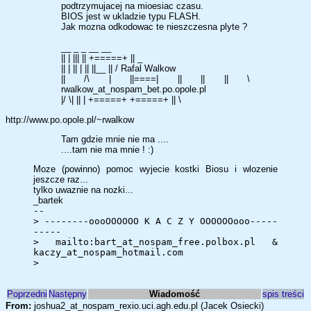
podtrzymujacej na mioesiac czasu.
BIOS jest w ukladzie typu FLASH.
Jak mozna odkodowac te nieszczesna plyte ?
__ _ _ __ __
|| | ||| || +=====+ || _
|| | || | || ||__ || / Rafal Walkow
|| /\ | ||====| || || || \
rwalkow_at_nospam_bet.po.opole.pl
|/ \| || | +=====+ +=====+ || \
http://www.po.opole.pl/~rwalkow
Tam gdzie mnie nie ma ....
....tam nie ma mnie ! :)
Moze (powinno) pomoc wyjecie kostki Biosu i wlozenie
jeszcze raz...
tylko uwaznie na nozki...
_bartek
--
> --------oooOOOOOO K A C Z Y OOOOOOooo-----
-----
> mailto:bart_at_nospam_free.polbox.pl &
kaczy_at_nospam_hotmail.com
>
Poprzedni
Następny
Wiadomość
spis treści
From:
joshua2_at_nospam_rexio.uci.agh.edu.pl (Jacek Osiecki)