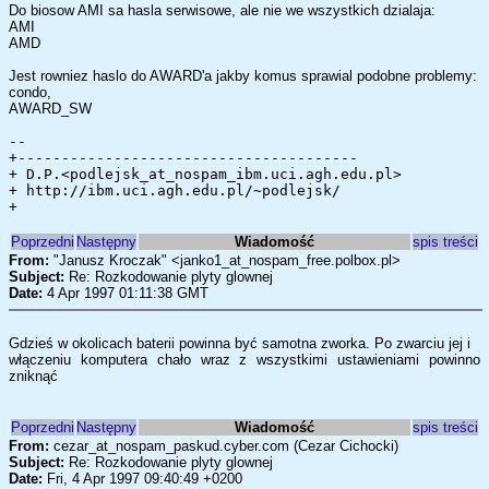
Do biosow AMI sa hasla serwisowe, ale nie we wszystkich dzialaja:
AMI
AMD
Jest rowniez haslo do AWARD'a jakby komus sprawial podobne problemy:
condo,
AWARD_SW
--
+---------------------------------------
+ D.P.<podlejsk_at_nospam_ibm.uci.agh.edu.pl>
+ http://ibm.uci.agh.edu.pl/~podlejsk/
+
Poprzedni
Następny
Wiadomość
spis treści
From:
"Janusz Kroczak" <janko1_at_nospam_free.polbox.pl>
Subject:
Re: Rozkodowanie plyty glownej
Date:
4 Apr 1997 01:11:38 GMT
Gdzieś w okolicach baterii powinna być samotna zworka. Po zwarciu jej i
włączeniu komputera chało wraz z wszystkimi ustawieniami powinno
zniknąć
Poprzedni
Następny
Wiadomość
spis treści
From:
cezar_at_nospam_paskud.cyber.com (Cezar Cichocki)
Subject:
Re: Rozkodowanie plyty glownej
Date:
Fri, 4 Apr 1997 09:40:49 +0200