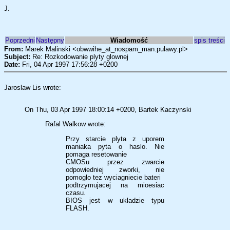
J.
Poprzedni
Następny
Wiadomość
spis treści
From:
Marek Malinski <obwwihe_at_nospam_man.pulawy.pl>
Subject:
Re: Rozkodowanie plyty glownej
Date:
Fri, 04 Apr 1997 17:56:28 +0200
Jaroslaw Lis wrote:
On Thu, 03 Apr 1997 18:00:14 +0200, Bartek Kaczynski
Rafal Walkow wrote:
Przy starcie plyta z uporem
maniaka pyta o haslo. Nie
pomaga resetowanie
CMOSu przez zwarcie
odpowiedniej zworki, nie
pomoglo tez wyciagniecie bateri
podtrzymujacej na mioesiac
czasu.
BIOS jest w ukladzie typu
FLASH.