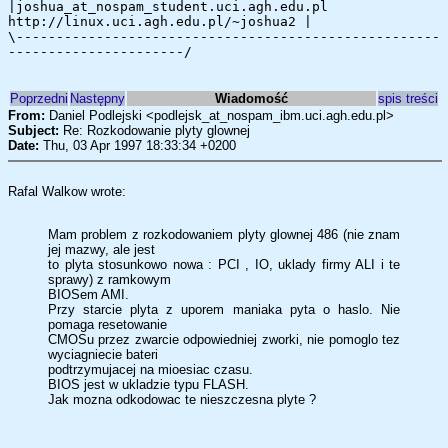
|joshua_at_nospam_student.uci.agh.edu.pl
http://linux.uci.agh.edu.pl/~joshua2 |
\-----------------------------------------------------
----------------------/
Poprzedni
Następny
Wiadomość
spis treści
From:
Daniel Podlejski <podlejsk_at_nospam_ibm.uci.agh.edu.pl>
Subject:
Re: Rozkodowanie plyty glownej
Date:
Thu, 03 Apr 1997 18:33:34 +0200
Rafal Walkow wrote:
Mam problem z rozkodowaniem plyty glownej 486 (nie znam
jej mazwy, ale jest
to plyta stosunkowo nowa : PCI , IO, uklady firmy ALI i te
sprawy) z ramkowym
BIOSem AMI.
Przy starcie plyta z uporem maniaka pyta o haslo. Nie
pomaga resetowanie
CMOSu przez zwarcie odpowiedniej zworki, nie pomoglo tez
wyciagniecie bateri
podtrzymujacej na mioesiac czasu.
BIOS jest w ukladzie typu FLASH.
Jak mozna odkodowac te nieszczesna plyte ?