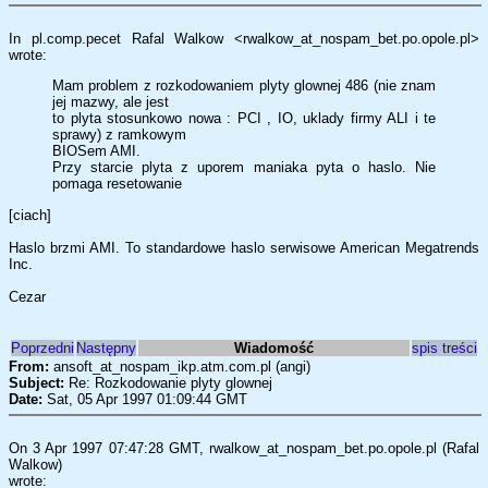
In pl.comp.pecet Rafal Walkow <rwalkow_at_nospam_bet.po.opole.pl>
wrote:
Mam problem z rozkodowaniem plyty glownej 486 (nie znam
jej mazwy, ale jest
to plyta stosunkowo nowa : PCI , IO, uklady firmy ALI i te
sprawy) z ramkowym
BIOSem AMI.
Przy starcie plyta z uporem maniaka pyta o haslo. Nie
pomaga resetowanie
[ciach]
Haslo brzmi AMI. To standardowe haslo serwisowe American Megatrends
Inc.
Cezar
Poprzedni
Następny
Wiadomość
spis treści
From:
ansoft_at_nospam_ikp.atm.com.pl (angi)
Subject:
Re: Rozkodowanie plyty glownej
Date:
Sat, 05 Apr 1997 01:09:44 GMT
On 3 Apr 1997 07:47:28 GMT, rwalkow_at_nospam_bet.po.opole.pl (Rafal
Walkow)
wrote: