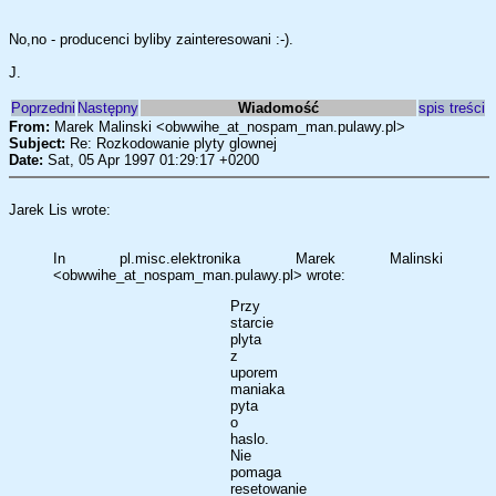
No,no - producenci byliby zainteresowani :-).
J.
Poprzedni
Następny
Wiadomość
spis treści
From:
Marek Malinski <obwwihe_at_nospam_man.pulawy.pl>
Subject:
Re: Rozkodowanie plyty glownej
Date:
Sat, 05 Apr 1997 01:29:17 +0200
Jarek Lis wrote:
In pl.misc.elektronika Marek Malinski
<obwwihe_at_nospam_man.pulawy.pl> wrote:
Przy
starcie
plyta
z
uporem
maniaka
pyta
o
haslo.
Nie
pomaga
resetowanie