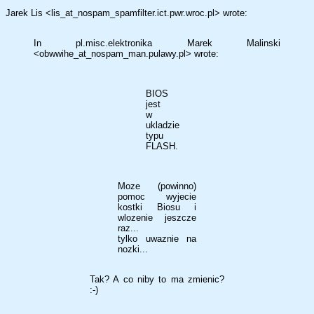
Jarek Lis <lis_at_nospam_spamfilter.ict.pwr.wroc.pl> wrote:
In pl.misc.elektronika Marek Malinski
<obwwihe_at_nospam_man.pulawy.pl> wrote:
BIOS
jest
w
ukladzie
typu
FLASH.
Moze (powinno)
pomoc wyjecie
kostki Biosu i
wlozenie jeszcze
raz...
tylko uwaznie na
nozki...
Tak? A co niby to ma zmienic?
:-)