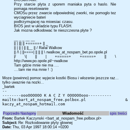
Przy starcie plyta z uporem maniaka pyta o haslo. Nie
pomaga resetowanie
CMOSu przez zwarcie odpowiedniej zworki, nie pomoglo tez
wyciagniecie bateri
podtrzymujacej na mioesiac czasu.
BIOS jest w ukladzie typu FLASH.
Jak mozna odkodowac te nieszczesna plyte ?
__ _ _ __ __
|| | ||| || +=====+ || _
|| | || | || ||__ || / Rafal Walkow
|| /\ | ||====| || || || \ rwalkow_at_nospam_bet.po.opole.pl
|/ \| || | +=====+ +=====+ || \
http://www.po.opole.pl/~rwalkow
Tam gdzie mnie nie ma ....
....tam nie ma mnie ! :)
Moze (powinno) pomoc wyjecie kostki Biosu i wlozenie jeszcze raz...
tylko uwaznie na nozki...
_bartek
--
--------oooOOOOOO K A C Z Y OOOOOOooo----------
mailto:bart_at_nospam_free.polbox.pl &
kaczy_at_nospam_hotmail.com
Poprzedni
Następny
Wiadomość
spis treści
From:
Bartek Kaczynski <bart_at_nospam_free.polbox.pl>
Subject:
Re: Rozkodowanie plyty glownej
Date:
Thu, 03 Apr 1997 18:00:14 +0200