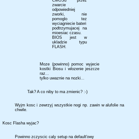
CMOSu przez
zwarcie
odpowiedniej
zworki, nie
pomoglo tez
wyciagniecie bateri
podtrzymujacej na
mioesiac czasu.
BIOS jest w
ukladzie typu
FLASH.
Moze (powinno) pomoc wyjecie
kostki Biosu i wlozenie jeszcze
raz...
tylko uwaznie na nozki...
Tak? A co niby to ma zmienic? :-)
Wyjm kosc i zewrzyj wszystkie nogi np. zawin w alufolie na
chwile.
Kosc Flasha wyjac?
Powinno zczyscic caly setup na default'owy