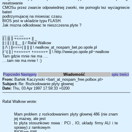
resetowanie
CMOSu przez zwarcie odpowiedniej zworki, nie pomoglo tez wyciagniecie
bateri
podtrzymujacej na mioesiac czasu.
BIOS jest w ukladzie typu FLASH.
Jak mozna odkodowac te nieszczesna plyte ?
__ _ _ __ __
|| | ||| || +=====+ || _
|| | || | || ||__ || / Rafal Walkow
|| /\ | ||====| || || || \ rwalkow_at_nospam_bet.po.opole.pl
|/ \| || | +=====+ +=====+ || \ http://www.po.opole.pl/~rwalkow
Tam gdzie mnie nie ma ....
....tam nie ma mnie ! :)
Poprzedni
Następny
Wiadomość
spis treści
From:
Bartek Kaczynski <bart_at_nospam_free.polbox.pl>
Subject:
Re: Rozkodowanie plyty glownej
Date:
Thu, 03 Apr 1997 17:59:33 +0200
Rafal Walkow wrote:
Mam problem z rozkodowaniem plyty glownej 486 (nie znam
jej mazwy, ale jest
to plyta stosunkowo nowa : PCI , IO, uklady firmy ALI i te
sprawy) z ramkowym
BIOSem AMI.