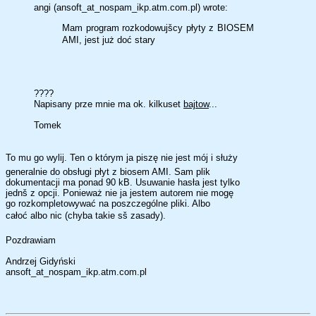
angi (ansoft_at_nospam_ikp.atm.com.pl) wrote:
Mam program rozkodowujšcy płyty z BIOSEM
AMI, jest już doć stary
????
Napisany prze mnie ma ok. kilkuset
bajtow
...
Tomek
To mu go wylij. Ten o którym ja piszę nie jest mój i służy
generalnie do obsługi płyt z biosem AMI. Sam plik
dokumentacji ma ponad 90 kB. Usuwanie hasła jest tylko
jednš z opcji. Ponieważ nie ja jestem autorem nie mogę
go rozkompletowywać na poszczególne pliki. Albo
całoć albo nic (chyba takie sš zasady).
Pozdrawiam
Andrzej Gidyński
ansoft_at_nospam_ikp.atm.com.pl