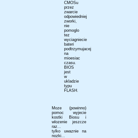
CMOSu
przez
zwarcie
odpowiedniej
zworki,
nie
pomoglo
tez
wyciagniecie
bateri
podtrzymujacej
na
mioesiac
czasu.
BIOS
jest
w
ukladzie
typu
FLASH.
Moze (powinno)
pomoc wyjecie
kostki Biosu i
wlozenie jeszcze
raz...
tylko uwaznie na
nozki...