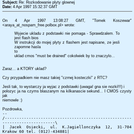
Subject:
Re: Rozkodowanie plyty glownej
Date:
4 Apr 1997 15:32:37 GMT
On 4 Apr 1997 13:08:27 GMT, "Tomek Koszewar"
<araya_at_nospam_free.polbox.pl> wrote:
Wyjecie ukladu z podstawki nie pomaga - Sprawdzalem. To
jest flash bios
W instrukcji do mojej plyty z flashem jest napisane, ze jesli
zapomne hasla
to
uklad cmos "must be drained" cokolwiek by to znaczylo...
Zaraz... a KTORY uklad?
Czy przypadkiem nie masz takiej "czrnej kosteczki" z RTC?
Jesli tak, to wystarczy ja wyjac z podstawki (uwaga! gna sie nozki!!!) i
polozyc ja na czyms blaszanym na kilkanascie sekund... I CMOS czysty
jak
niemowle :)
Pozdrowka,
--
/-----------------------------------------------------
----------------------\
| Jacek Osiecki, ul. K.Jagiellonczyka 12, 31-704
Krakow 60 tel. (012)-434881|