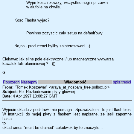
Wyjm kosc i zewrzyj wszystkie nogi np. zawin
w alufolie na chwile.
Kosc Flasha wyjac?
Powinno zczyscic caly setup na default'owy
No,no - producenci byliby zainteresowani :-).
Ciekawe: jak silne pole elektryczne i/lub magnetyczne wytwarza
kawalek folii aluminiowej ? :-)))
G.
Poprzedni
Następny
Wiadomość
spis treści
From:
"Tomek Koszewar" <araya_at_nospam_free.polbox.pl>
Subject:
Re: Rozkodowanie plyty glownej
Date:
4 Apr 1997 13:08:27 GMT
Wyjecie ukladu z podstawki nie pomaga - Sprawdzalem. To jest flash bios
W instrukcji do mojej plyty z flashem jest napisane, ze jesli zapomne
hasla
to
uklad cmos "must be drained" cokolwiek by to znaczylo...