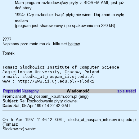
Mam program rozkodowujšcy płyty z BIOSEM AMI, jest już
doć stary
1994r. Czy rozkoduje Twojš płytę nie wiem. Daj znać to wylę
mailem
(program jest sharewerowy i po spakowaniu ma 220 kB).
????
Napisany prze mnie ma ok. kilkuset
bajtow
...
Tomek
--
Tomasz Slodkowicz Institute of Computer Science
Jagiellonian University, Cracow, Poland
e-mail: slodki_at_nospam_ii.uj.edu.pl
www : http://www.ii.uj.edu.pl/~slodki
Poprzedni
Następny
Wiadomość
spis treści
From:
ansoft_at_nospam_ikp.atm.com.pl (angi)
Subject:
Re: Rozkodowanie plyty glownej
Date:
Sat, 05 Apr 1997 14:22:42 GMT
On 5 Apr 1997 11:46:12 GMT, slodki_at_nospam_infoserv.ii.uj.edu.pl
(Tomasz
Slodkowicz) wrote: