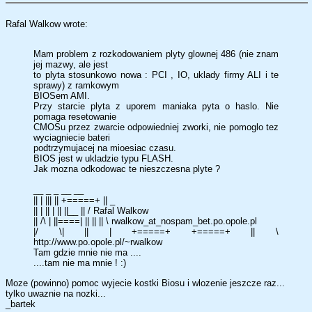
Rafal Walkow wrote:
Mam problem z rozkodowaniem plyty glownej 486 (nie znam
jej mazwy, ale jest
to plyta stosunkowo nowa : PCI , IO, uklady firmy ALI i te
sprawy) z ramkowym
BIOSem AMI.
Przy starcie plyta z uporem maniaka pyta o haslo. Nie
pomaga resetowanie
CMOSu przez zwarcie odpowiedniej zworki, nie pomoglo tez
wyciagniecie bateri
podtrzymujacej na mioesiac czasu.
BIOS jest w ukladzie typu FLASH.
Jak mozna odkodowac te nieszczesna plyte ?
__ _ _ __ __
|| | ||| || +=====+ || _
|| | || | || ||__ || / Rafal Walkow
|| /\ | ||====| || || || \ rwalkow_at_nospam_bet.po.opole.pl
|/ \| || | +=====+ +=====+ || \
http://www.po.opole.pl/~rwalkow
Tam gdzie mnie nie ma ....
....tam nie ma mnie ! :)
Moze (powinno) pomoc wyjecie kostki Biosu i wlozenie jeszcze raz...
tylko uwaznie na nozki...
_bartek