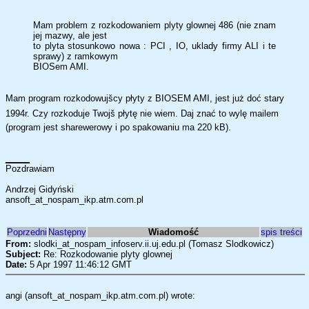
Mam problem z rozkodowaniem plyty glownej 486 (nie znam
jej mazwy, ale jest
to plyta stosunkowo nowa : PCI , IO, uklady firmy ALI i te
sprawy) z ramkowym
BIOSem AMI.
Mam program rozkodowujšcy płyty z BIOSEM AMI, jest już doć stary
1994r. Czy rozkoduje Twojš płytę nie wiem. Daj znać to wylę mailem
(program jest sharewerowy i po spakowaniu ma 220 kB).
_____
Pozdrawiam
Andrzej Gidyński
ansoft_at_nospam_ikp.atm.com.pl
Poprzedni
Następny
Wiadomość
spis treści
From:
slodki_at_nospam_infoserv.ii.uj.edu.pl (Tomasz Slodkowicz)
Subject:
Re: Rozkodowanie plyty glownej
Date:
5 Apr 1997 11:46:12 GMT
angi (ansoft_at_nospam_ikp.atm.com.pl) wrote: