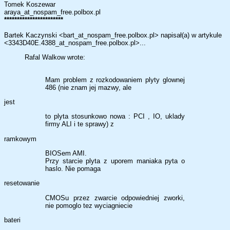
Tomek Koszewar
araya_at_nospam_free.polbox.pl
***********************
Bartek Kaczynski <bart_at_nospam_free.polbox.pl> napisał(a) w artykule
<3343D40E.4388_at_nospam_free.polbox.pl>...
Rafal Walkow wrote:
Mam problem z rozkodowaniem plyty glownej
486 (nie znam jej mazwy, ale
jest
to plyta stosunkowo nowa : PCI , IO, uklady
firmy ALI i te sprawy) z
ramkowym
BIOSem AMI.
Przy starcie plyta z uporem maniaka pyta o
haslo. Nie pomaga
resetowanie
CMOSu przez zwarcie odpowiedniej zworki,
nie pomoglo tez wyciagniecie
bateri