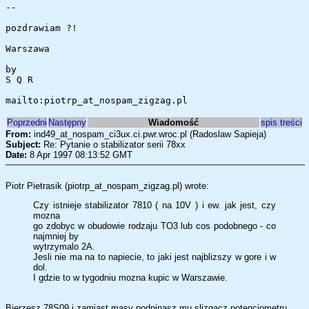
--
pozdrawiam ?!
Warszawa
by
S Q R
mailto:piotrp_at_nospam_zigzag.pl
Poprzedni
Następny
Wiadomość
spis treści
From:
ind49_at_nospam_ci3ux.ci.pwr.wroc.pl (Radoslaw Sapieja)
Subject:
Re: Pytanie o stabilizator serii 78xx
Date:
8 Apr 1997 08:13:52 GMT
Piotr Pietrasik (piotrp_at_nospam_zigzag.pl) wrote:
Czy istnieje stabilizator 7810 ( na 10V ) i ew. jak jest, czy
mozna
go zdobyc w obudowie rodzaju TO3 lub cos podobnego - co
najmniej by
wytrzymalo 2A.
Jesli nie ma na to napiecie, to jaki jest najblizszy w gore i w
dol.
I gdzie to w tygodniu mozna kupic w Warszawie.
Bierzesz 78S09 i zamiast masy podpinasz mu slizgacz potencjometru