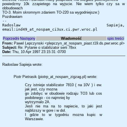
powiedzmy 10k zzapietego na wyjscie. Nie wiem tylko czy sa w
obbudowach
TO-3. Moim skromnym zdaniem TO-220 sa wygodniejsze:)
Pozdrawiam
--
Radoslaw Sapieja,
email:ind49_at_nospam_ci3ux.ci.pwr.wroc.pl
Poprzedni
Następny
Wiadomość
spis treści
From:
Pawel Lepczynski <plepczyn_at_nospam_piast.t19.ds.pwr.wroc.pl>
Subject:
Re: Pytanie o stabilizator serii 78xx
Date:
Thu, 10 Apr 1997 23:15:31 -0700
Radoslaw Sapieja wrote:
Piotr Pietrasik (piotrp_at_nospam_zigzag.pl) wrote:
Czy istnieje stabilizator 7810 ( na 10V ) i ew.
jak jest, czy mozna
go zdobyc w obudowie rodzaju TO3 lub cos
podobnego - co najmniej by
wytrzymalo 2A.
Jesli nie ma na to napiecie, to jaki jest
najblizszy w gore i w dol.
I gdzie to w tygodniu mozna kupic w
Warszawie.