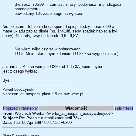
Bierzesz 78S09 i zamiast masy podpinasz mu slizgacz
potencjometru
powiedzmy 10k zzapietego na wyjscie.
Nie polecam - tetnienia beda spore. Lepiej miedzy mase 7809 a
mase ukladu zapiac diode (np. 1n4148, zeby spadek napiecia byl
spory). Niestety, Uwy bedzie ok. 9,6 - 9,8V.
Nie wiem tylko czy sa w obbudowach
TO-3. Moim skromnym zdaniem TO-220 sa wygodniejsze:)
Juz nie sa. Ale sa wersje TO220 od 1 do 3A, wiec chyba
jest z czego wybrac.
Bye!
--------------------------------------------------------
Pawel Lepczynski
plepczyn_at_nospam_piast.t19.ds.pwr.wroc.pl
--------------------------------------------------------
Poprzedni
Następny
Wiadomość
spis treści
From:
Wojciech Wierba <wierba_at_nospam_axdsya.desy.de>
Subject:
Re: Pytanie o stabilizator serii 78xx
Date:
Tue, 08 Apr 1997 09:17:38 +0200