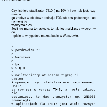
Piotr Pietrasik wrote:
Czy istnieje stabilizator 7810 ( na 10V ) i ew. jak jest, czy
mozna
go zdobyc w obudowie rodzaju TO3 lub cos podobnego - co
najmniej by
wytrzymalo 2A.
Jesli nie ma na to napiecie, to jaki jest najblizszy w gore i w
dol.
I gdzie to w tygodniu mozna kupic w Warszawie.
--
>
> pozdrawiam ?!
>
> Warszawa
>
> by
> S Q R
>
> mailto:piotrp_at_nospam_zigzag.pl
Czolem,
Proponuje uzyc stabilizatora regulowanego
LM317,
sa rowniez w wersji TO-3, a jesli takiego
nie
dostaniesz, to dac tranzystor np. 2N3055
rownolegle.
W aplikacjach dla LM317 jest wiele roznych