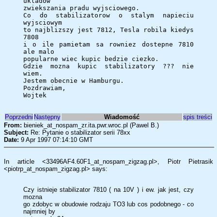
ukladow
zwiekszania pradu wyjsciowego.
Co do stabilizatorow o stalym napieciu
wyjsciowym
to najblizszy jest 7812, Tesla robila kiedys
7808
i o ile pamietam sa rowniez dostepne 7810
ale malo
popularne wiec kupic bedzie ciezko.
Gdzie mozna kupic stabilizatory ??? nie
wiem.
Jestem obecnie w Hamburgu.
Pozdrawiam,
Wojtek
Poprzedni
Następny
Wiadomość
spis treści
From:
bieniek_at_nospam_zr.ita.pwr.wroc.pl (Pawel B.)
Subject:
Re: Pytanie o stabilizator serii 78xx
Date:
9 Apr 1997 07:14:10 GMT
In article <33496AF4.60F1_at_nospam_zigzag.pl>, Piotr Pietrasik
<piotrp_at_nospam_zigzag.pl> says:
Czy istnieje stabilizator 7810 ( na 10V ) i ew. jak jest, czy
mozna
go zdobyc w obudowie rodzaju TO3 lub cos podobnego - co
najmniej by