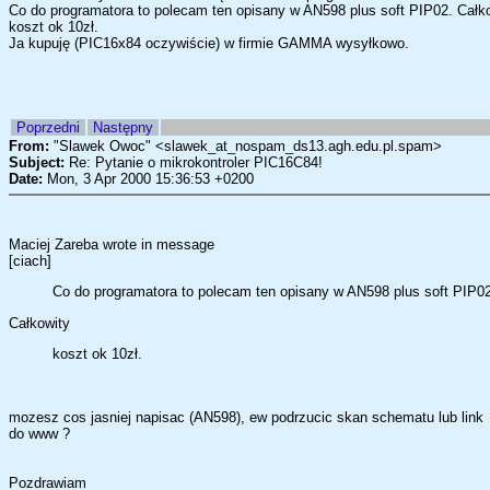
Co do programatora to polecam ten opisany w AN598 plus soft PIP02. Całk
koszt ok 10zł.
Ja kupuję (PIC16x84 oczywiście) w firmie GAMMA wysyłkowo.
Poprzedni
Następny
From:
"Slawek Owoc" <slawek_at_nospam_ds13.agh.edu.pl.spam>
Subject:
Re: Pytanie o mikrokontroler PIC16C84!
Date:
Mon, 3 Apr 2000 15:36:53 +0200
Maciej Zareba wrote in message
[ciach]
Co do programatora to polecam ten opisany w AN598 plus soft PIP02
Całkowity
koszt ok 10zł.
mozesz cos jasniej napisac (AN598), ew podrzucic skan schematu lub link
do www ?
Pozdrawiam