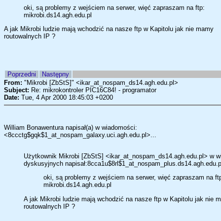
oki, są problemy z wejściem na serwer, więć zapraszam na ftp:
mikrobi.ds14.agh.edu.pl
A jak Mikrobi ludzie mają wchodzić na nasze ftp w Kapitolu jak nie mamy
routowalnych IP ?
Poprzedni
Następny
From:
"Mikrobi [ZbStS]" <ikar_at_nospam_ds14.agh.edu.pl>
Subject:
Re: mikrokontroler PIC16C84! - programator
Date:
Tue, 4 Apr 2000 18:45:03 +0200
William Bonawentura napisał(a) w wiadomości:
<8ccctg$gqk$1_at_nospam_galaxy.uci.agh.edu.pl>...
Użytkownik Mikrobi [ZbStS] <ikar_at_nospam_ds14.agh.edu.pl> w w
dyskusyjnych napisał:8cca1u$8rl$1_at_nospam_plus.ds14.agh.edu.pl
oki, są problemy z wejściem na serwer, więć zapraszam na ft
mikrobi.ds14.agh.edu.pl
A jak Mikrobi ludzie mają wchodzić na nasze ftp w Kapitolu jak nie
routowalnych IP ?