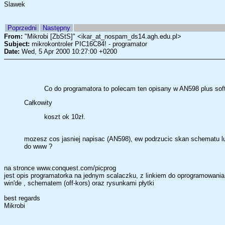
Slawek
Poprzedni
Następny
From:
"Mikrobi [ZbStS]" <ikar_at_nospam_ds14.agh.edu.pl>
Subject:
mikrokontroler PIC16C84! - programator
Date:
Wed, 5 Apr 2000 10:27:00 +0200
Co do programatora to polecam ten opisany w AN598 plus sof
Całkowity
koszt ok 10zł.
mozesz cos jasniej napisac (AN598), ew podrzucic skan schematu lu
do www ?
na stronce www.conquest.com/picprog
jest opis programatorka na jednym scalaczku, z linkiem do oprogramowania
win'de , schematem (off-kors) oraz rysunkami płytki
best regards
Mikrobi