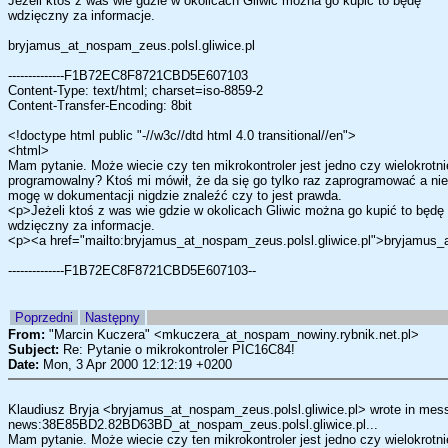
Jeżeli ktoś z was wie gdzie w okolicach Gliwic można go kupić to będę
wdzięczny za informacje.
bryjamus_at_nospam_zeus.polsl.gliwice.pl
--------------F1B72EC8F8721CBD5E607103
Content-Type: text/html; charset=iso-8859-2
Content-Transfer-Encoding: 8bit
<!doctype html public "-//w3c//dtd html 4.0 transitional//en">
<html>
Mam pytanie. Może wiecie czy ten mikrokontroler jest jedno czy wielokrotni
programowalny? Ktoś mi mówił, że da się go tylko raz zaprogramować a nie
mogę w dokumentacji nigdzie znaleźć czy to jest prawda.
<p>Jeżeli ktoś z was wie gdzie w okolicach Gliwic można go kupić to będę
wdzięczny za informacje.
<p><a href="mailto:bryjamus_at_nospam_zeus.polsl.gliwice.pl">bryjamus_
--------------F1B72EC8F8721CBD5E607103--
Poprzedni
Następny
From:
"Marcin Kuczera" <mkuczera_at_nospam_nowiny.rybnik.net.pl>
Subject:
Re: Pytanie o mikrokontroler PIC16C84!
Date:
Mon, 3 Apr 2000 12:12:19 +0200
Klaudiusz Bryja <bryjamus_at_nospam_zeus.polsl.gliwice.pl> wrote in mes
news:38E85BD2.82BD63BD_at_nospam_zeus.polsl.gliwice.pl...
Mam pytanie. Może wiecie czy ten mikrokontroler jest jedno czy wielokrotni