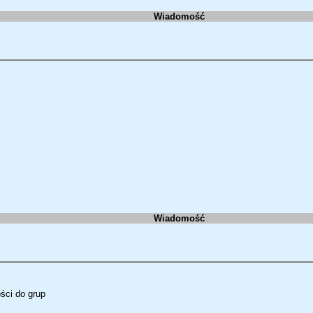
Wiadomość
.
Wiadomość
ści do grup