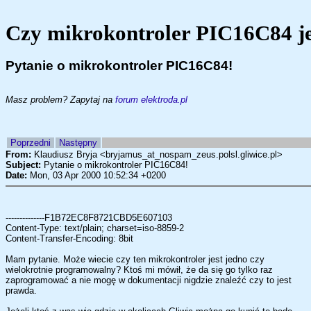
Czy mikrokontroler PIC16C84 je
Pytanie o mikrokontroler PIC16C84!
Masz problem? Zapytaj na
forum elektroda.pl
Poprzedni
Następny
From:
Klaudiusz Bryja <bryjamus_at_nospam_zeus.polsl.gliwice.pl>
Subject:
Pytanie o mikrokontroler PIC16C84!
Date:
Mon, 03 Apr 2000 10:52:34 +0200
--------------F1B72EC8F8721CBD5E607103
Content-Type: text/plain; charset=iso-8859-2
Content-Transfer-Encoding: 8bit
Mam pytanie. Może wiecie czy ten mikrokontroler jest jedno czy
wielokrotnie programowalny? Ktoś mi mówił, że da się go tylko raz
zaprogramować a nie mogę w dokumentacji nigdzie znaleźć czy to jest
prawda.