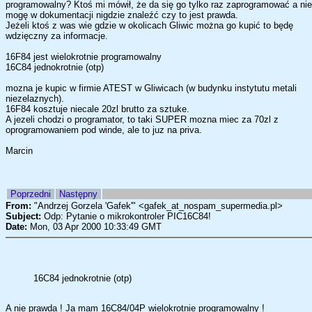
programowalny? Ktoś mi mówił, że da się go tylko raz zaprogramować a nie
mogę w dokumentacji nigdzie znaleźć czy to jest prawda.
Jeżeli ktoś z was wie gdzie w okolicach Gliwic można go kupić to będę
wdzięczny za informacje.
16F84 jest wielokrotnie programowalny
16C84 jednokrotnie (otp)
mozna je kupic w firmie ATEST w Gliwicach (w budynku instytutu metali
niezelaznych).
16F84 kosztuje niecale 20zl brutto za sztuke.
A jezeli chodzi o programator, to taki SUPER mozna miec za 70zl z
oprogramowaniem pod winde, ale to juz na priva.
Marcin
Poprzedni
Następny
From:
"Andrzej Gorzela 'Gafek'" <gafek_at_nospam_supermedia.pl>
Subject:
Odp: Pytanie o mikrokontroler PIC16C84!
Date:
Mon, 03 Apr 2000 10:33:49 GMT
16C84 jednokrotnie (otp)
A nie prawda ! Ja mam 16C84/04P wielokrotnie programowalny !