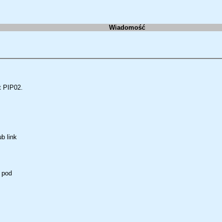
Wiadomość
t PIP02.
b link
 pod