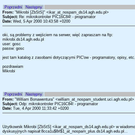
Poprzedni
Następny
From:
"Mikrobi [ZbStS]" <ikar_at_nospam_ds14.agh.edu.pl>
Subject:
Re: mikrokontroler PIC16C84! - programator
Date:
Wed, 5 Apr 2000 10:43:58 +0200
oki, są problemy z wejściem na serwer, więć zapraszam na ftp:
mikrobi.ds14.agh.edu.pl
user: gosc
passw: gosc
jest tam katalog z zasobami dotyczącymi PIC'ow - programatory, opisy, etc
pozdrawiam
Mikrobi
Poprzedni
Następny
From:
"William Bonawentura" <william_at_nospam_student.uci.agh.edu.pl>
Subject:
Odp: mikrokontroler PIC16C84! - programator
Date:
Tue, 4 Apr 2000 11:33:42 +0200
Użytkownik Mikrobi [ZbStS] <ikar_at_nospam_ds14.agh.edu.pl> w wiadomo
dyskusyjnych napisał:8cca1u$8rl$1_at_nospam_plus.ds14.agh.edu.pl...