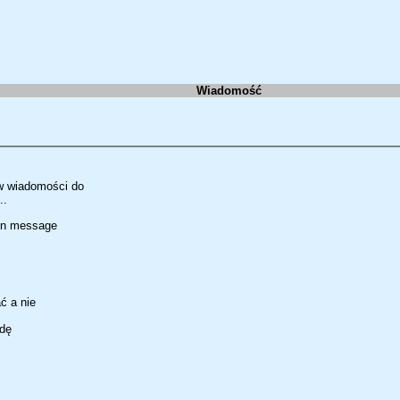
Wiadomość
w wiadomości do
..
 in message
ć a nie
ędę