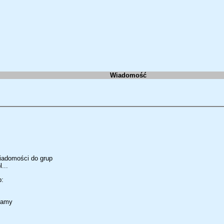
Wiadomość
iadomości do grup
...
p:
 mamy