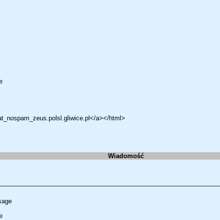
e
at_nospam_zeus.polsl.gliwice.pl</a></html>
Wiadomość
sage
e