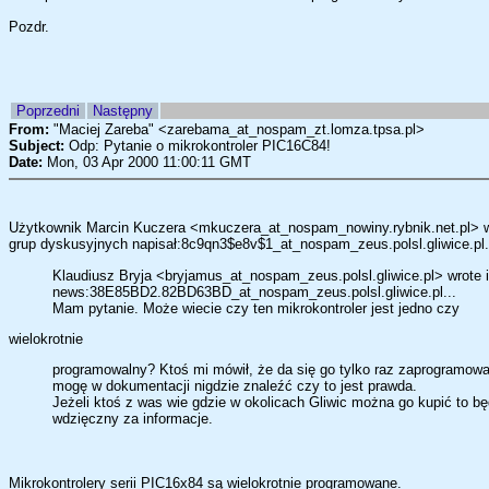
Pozdr.
Poprzedni
Następny
From:
"Maciej Zareba" <zarebama_at_nospam_zt.lomza.tpsa.pl>
Subject:
Odp: Pytanie o mikrokontroler PIC16C84!
Date:
Mon, 03 Apr 2000 11:00:11 GMT
Użytkownik Marcin Kuczera <mkuczera_at_nospam_nowiny.rybnik.net.pl> 
grup dyskusyjnych napisał:8c9qn3$e8v$1_at_nospam_zeus.polsl.gliwice.pl.
Klaudiusz Bryja <bryjamus_at_nospam_zeus.polsl.gliwice.pl> wrote
news:38E85BD2.82BD63BD_at_nospam_zeus.polsl.gliwice.pl...
Mam pytanie. Może wiecie czy ten mikrokontroler jest jedno czy
wielokrotnie
programowalny? Ktoś mi mówił, że da się go tylko raz zaprogramowa
mogę w dokumentacji nigdzie znaleźć czy to jest prawda.
Jeżeli ktoś z was wie gdzie w okolicach Gliwic można go kupić to b
wdzięczny za informacje.
Mikrokontrolery serii PIC16x84 są wielokrotnie programowane.