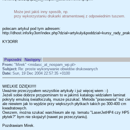
Może jest jakiś inny sposób, np.
przy wykorzystaniu drukarki atramentowej z odpowiednim tuszem.
polecam artykul pod tym adresem:
http://dhost.info/ky3orr/index.php?dzial=artykuly&poddzial=kursy_rady_
KY3ORR
Poprzedni
Następny
From:
"Mirek" <midasc_at_nospam_wp.pl>
Subject:
Re: proste wykonywanie obwidów drukowanych
Date:
Sun, 19 Dec 2004 22:57:35 +0100
WIELKIE DZIĘKI!!!!
Uważnie przeczyyałem wszystkie artykuły i już więcej wiem :-)
Jeżeli sobie dobrze przypominam to w jakimś katalogu widziałem laminat
pokryty emulsią światłoczułą, musze pszukać. Metoda "prasowania" też ci
ale niewiem jak to wyjdzie przy większych płytkach takich po 300-400 cm
kwadratowych.
Owszem, można szukać warchiwum ale np. tematu "LaserJetHP4 czy HP5
płytek?" bym nie skojażył (nawet po przeczytaniu).
Pozdrawiam Mirek.