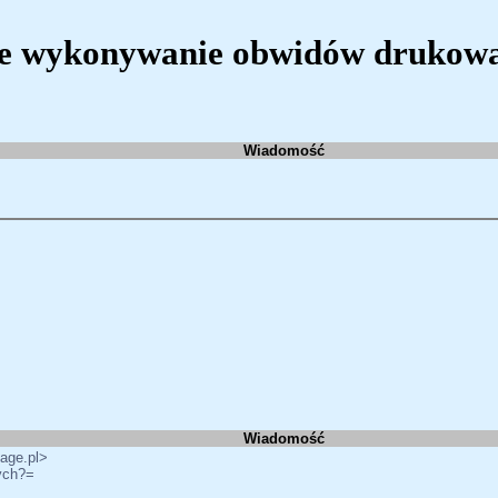
te wykonywanie obwidów drukow
Wiadomość
Wiadomość
ge.pl>
ych?=