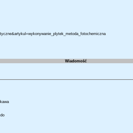
praktyczne&artykul=wykonywanie_plytek_metoda_fotochemiczna
Wiadomość
ekawa
 do