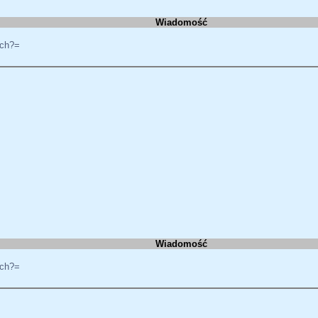
Wiadomość
ych?=
Wiadomość
ych?=