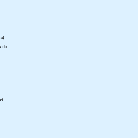
ia)
k do
ci