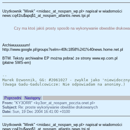
Użytkownik "Mirek" <midasc_at_nospam_wp.pl> napisał w wiadomości
news:cq41tu$apq$1_at_nospam_atlantis.news.tpi.pl
Czy ma ktoś jakiś prosty sposób na wykonywanie obwodów drukow
Archiwuuuuuum!
http://www.google.pl/groups?selm=40fc1858%241%40news.home.net.pl
BTW. Teksty archiwalne EP można pobrać ze strony www.ep.com.pl
(płatne SMS-em)
--
Marek Dzwonnik, GG: #2061027 - zwykle jako 'niewidoczny
(Uwaga Gadu-Gadulcowicze: Nie odpowiadam na anonimy.)
Poprzedni
Następny
From:
"KY3ORR" <ky3orr_at_nospam_poczta.onet.pl>
Subject:
Re: proste wykonywanie obwidów drukowanych
Date:
Sun, 19 Dec 2004 16:41:00 +0100
Użytkownik "Mirek" <midasc_at_nospam_wp.pl> napisał w wiadomości
news:cq41tu$apq$1_at_nospam_atlantis.news.tpi.pl...