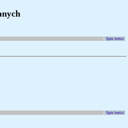
anych
Spis treści
Spis treści