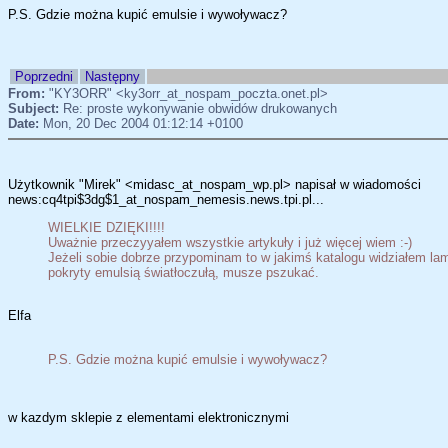
P.S. Gdzie można kupić emulsie i wywoływacz?
Poprzedni
Następny
From:
"KY3ORR" <ky3orr_at_nospam_poczta.onet.pl>
Subject:
Re: proste wykonywanie obwidów drukowanych
Date:
Mon, 20 Dec 2004 01:12:14 +0100
Użytkownik "Mirek" <midasc_at_nospam_wp.pl> napisał w wiadomości
news:cq4tpi$3dg$1_at_nospam_nemesis.news.tpi.pl...
WIELKIE DZIĘKI!!!!
Uważnie przeczyyałem wszystkie artykuły i już więcej wiem :-)
Jeżeli sobie dobrze przypominam to w jakimś katalogu widziałem lam
pokryty emulsią światłoczułą, musze pszukać.
Elfa
P.S. Gdzie można kupić emulsie i wywoływacz?
w kazdym sklepie z elementami elektronicznymi