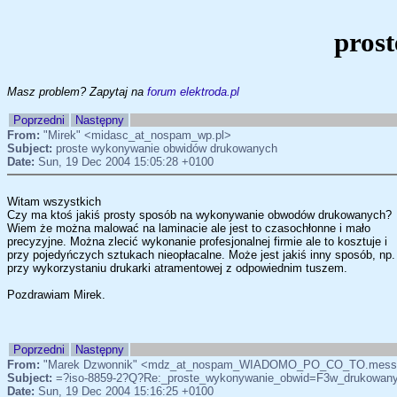
pros
Masz problem? Zapytaj na
forum elektroda.pl
Poprzedni
Następny
From:
"Mirek" <midasc_at_nospam_wp.pl>
Subject:
proste wykonywanie obwidów drukowanych
Date:
Sun, 19 Dec 2004 15:05:28 +0100
Witam wszystkich
Czy ma ktoś jakiś prosty sposób na wykonywanie obwodów drukowanych?
Wiem że można malować na laminacie ale jest to czasochłonne i mało
precyzyjne. Można zlecić wykonanie profesjonalnej firmie ale to kosztuje i
przy pojedyńczych sztukach nieopłacalne. Może jest jakiś inny sposób, np.
przy wykorzystaniu drukarki atramentowej z odpowiednim tuszem.
Pozdrawiam Mirek.
Poprzedni
Następny
From:
"Marek Dzwonnik" <mdz_at_nospam_WIADOMO_PO_CO_TO.messa
Subject:
=?iso-8859-2?Q?Re:_proste_wykonywanie_obwid=F3w_drukowan
Date:
Sun, 19 Dec 2004 15:16:25 +0100