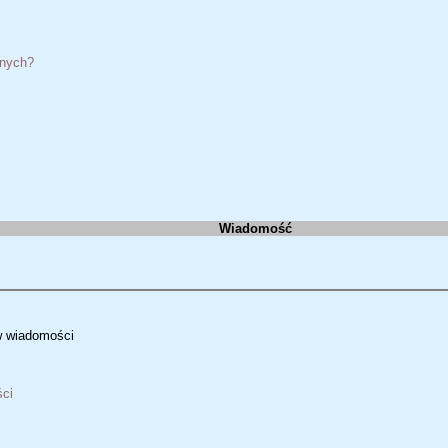
anych?
Wiadomość
w wiadomości
ści