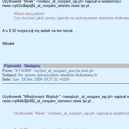
Użytkownik "Mirek" <midasc_at_nospam_wp.pl> napisał w wiadomości
news:cq41tu$apq$1_at_nospam_atlantis.news.tpi.pl...
Witam wszystkich
Czy ma ktoś jakiś prosty sposób na wykonywanie obwodów drukow
A o 9.32 rozpoczął się watek na ten temat ...
Włodek
Poprzedni
Następny
From:
"KY3ORR" <ky3orr_at_nospam_poczta.onet.pl>
Subject:
Re: proste wykonywanie obwidów drukowanych
Date:
Sun, 19 Dec 2004 19:27:21 +0100
Użytkownik "Włodzimierz Wojtiu|<" <wwojtiu|<_at_nospam_wp.pl> napisał 
news:cq4b6k$j64$1_at_nospam_nemesis.news.tpi.pl...
Użytkownik "Mirek" <midasc_at_nospam_wp.pl> napisał w wiadomo