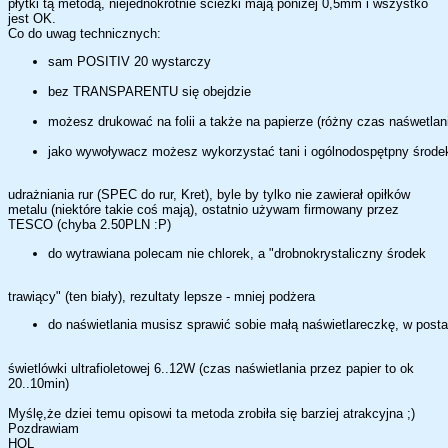
płytki tą metodą, niejednokrotnie ścieżki mają poniżej 0,5mm i wszystko
jest OK.
Co do uwag technicznych:
sam POSITIV 20 wystarczy
bez TRANSPARENTU się obejdzie
możesz drukować na folii a także na papierze (różny czas naśwetlan
jako wywoływacz możesz wykorzystać tani i ogólnodospętpny środe
udrażniania rur (SPEC do rur, Kret), byle by tylko nie zawierał opiłków
metalu (niektóre takie coś mają), ostatnio używam firmowany przez
TESCO (chyba 2.50PLN :P)
do wytrawiana polecam nie chlorek, a "drobnokrystaliczny środek
trawiący" (ten biały), rezultaty lepsze - mniej podżera
do naświetlania musisz sprawić sobie małą naświetlareczkę, w posta
świetlówki ultrafioletowej 6..12W (czas naświetlania przez papier to ok
20..10min)
Myślę,że dziei temu opisowi ta metoda zrobiła się barziej atrakcyjna ;)
Pozdrawiam
HOL