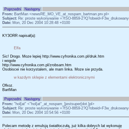
Poprzedni
Następny
From:
BartMan <newsRE_MO_VE_at_nospam_bartman.prv.pl>
Subject:
Re: proste wykonywanie =?ISO-8859-2?Q?obwid=F3w_drukowan
Date:
Mon, 20 Dec 2004 10:28:48 +0100
KY3ORR napisał(a):
Elfa
Sic! Drogo. Moze lepiej http://www.cyfronika.com.pl/druk.htm
i wogole
http://www.cyfronika.com.pl/zrobsam.htm
Osobiscei nie korzystalem, ale mam linka. Moze sie przyda.
w kazdym sklepie z elementami elektronicznymi
Ofkoz.
BartMan
Poprzedni
Następny
From:
"hol[at" <"hol[at"_at_nospam_]jestsuper[dot.]pl>
Subject:
Re: proste wykonywanie =?ISO-8859-2?Q?obwid=F3w_drukowan
Date:
Mon, 20 Dec 2004 10:54:56 +0100
Polecam metodę z emulsją światłoczułą, już kilka dobrych lat wykonuję