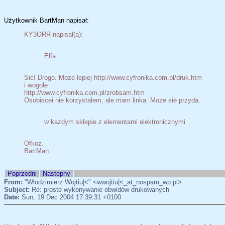
Użytkownik BartMan napisał:
KY3ORR napisał(a):
Elfa
Sic! Drogo. Moze lepiej http://www.cyfronika.com.pl/druk.htm
i wogole
http://www.cyfronika.com.pl/zrobsam.htm
Osobiscei nie korzystalem, ale mam linka. Moze sie przyda.
w kazdym sklepie z elementami elektronicznymi
Ofkoz.
BartMan
Poprzedni
Następny
From:
"Włodzimierz Wojtiu|<" <wwojtiu|<_at_nospam_wp.pl>
Subject:
Re: proste wykonywanie obwidów drukowanych
Date:
Sun, 19 Dec 2004 17:39:31 +0100