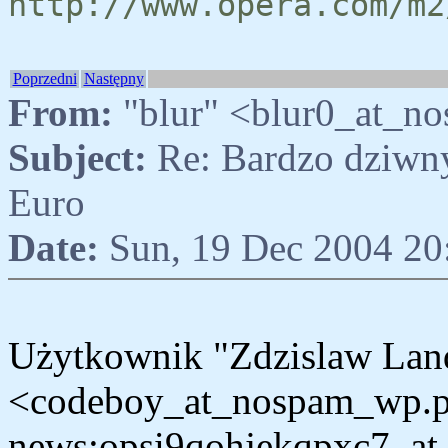
http://www.opera.com/m2
Poprzedni
Następny
From:
"blur" <blur0_at_no
Subject:
Re: Bardzo dziwny
Euro
Date:
Sun, 19 Dec 2004 20
Użytkownik "Zdzislaw Lan
<codeboy_at_nospam_wp.pl
news:opsi9qohjekqpxc7_at