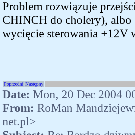
Problem rozwiązuje przejśc
CHINCH do cholery), albo
wycięcie sterowania +12V
Poprzedni
Następny
Date:
Mon, 20 Dec 2004 0
From:
RoMan Mandziejewi
net.pl>
Subject:
Re: Bardzo dziwny