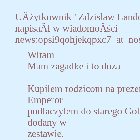
UÂżytkownik "Zdzislaw Land
napisaÂł w wiadomoÂści
news:opsi9qohjekqpxc7_at_nos
Witam
Mam zagadke i to duza
Kupilem rodzicom na prez
Emperor
podlaczylem do starego Gol
dodany w
zestawie.