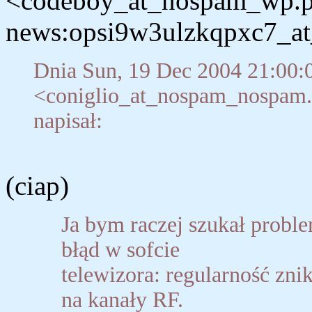
<codeboy_at_nospam_wp.pl
news:opsi9w3ulzkqpxc7_at
Dnia Sun, 19 Dec 2004 21:00:
<coniglio_at_nospam_nospam.t
napisał:
(ciap)
Ja bym raczej szukał probl
błąd w sofcie
telewizora: regularność zn
na kanały RF.