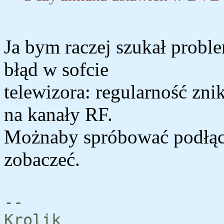
Ja bym raczej szukał probl
błąd w sofcie
telewizora: regularność zn
na kanały RF.
Możnaby spróbować podłącz
zobaczeć.
--
Krolik