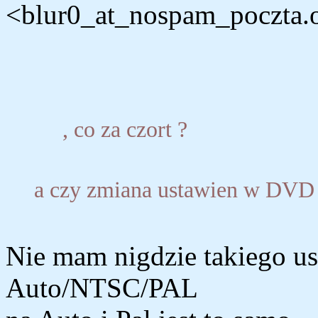
<blur0_at_nospam_poczta.on
, co za czort ?
a czy zmiana ustawien w DVD
Nie mam nigdzie takiego us
Auto/NTSC/PAL