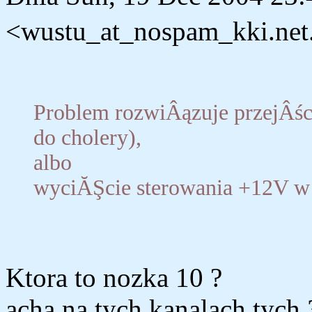
<wustu_at_nospam_kki.net.p
Problem rozwiÂązuje przejÂś
do cholery),
albo
wyciĂŞcie sterowania +12V 
Ktora to nozka 10 ?
acha na tych kanalach tych