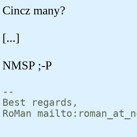
Cincz many?
[...]
NMSP ;-P
--
Best regards,
RoMan mailto:roman_at_n