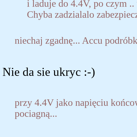
i laduje do 4.4V, po czym ..
Chyba zadzialalo zabezpiecze
niechaj zgadnę... Accu podrób
Nie da sie ukryc :-)
przy 4.4V jako napięciu końcow
pociagną...