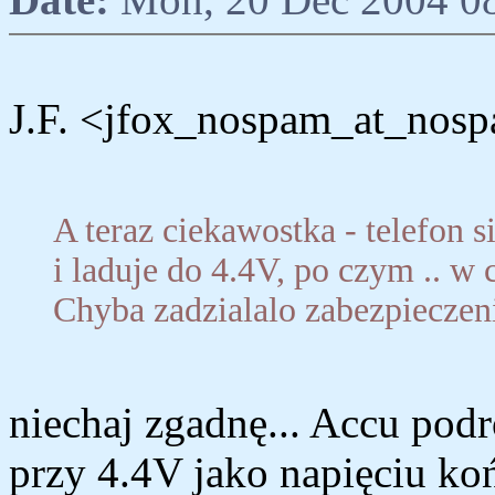
J.F. <jfox_nospam_at_nospa
A teraz ciekawostka - telefon
i laduje do 4.4V, po czym .. w 
Chyba zadzialalo zabezpieczenie
niechaj zgadnę... Accu pod
przy 4.4V jako napięciu koń