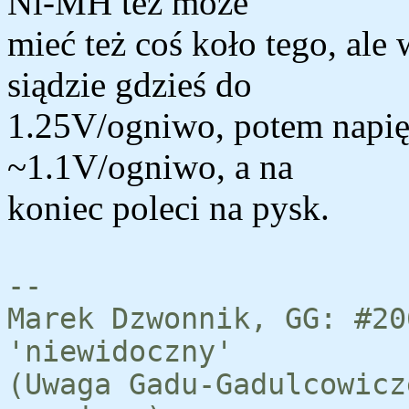
Ni-MH też może
mieć też coś koło tego, ale
siądzie gdzieś do
1.25V/ogniwo, potem napię
~1.1V/ogniwo, a na
koniec poleci na pysk.
--
Marek Dzwonnik, GG: #20
'niewidoczny'
(Uwaga Gadu-Gadulcowicz