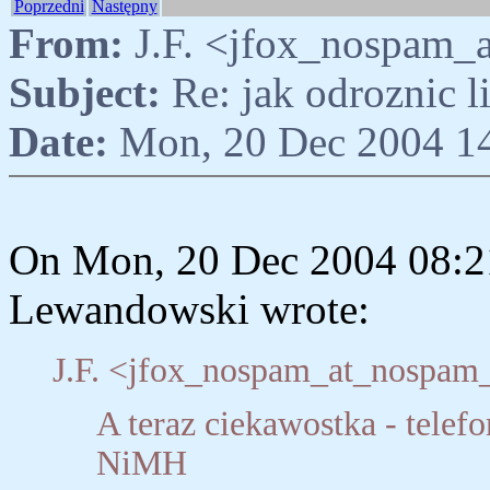
Poprzedni
Następny
From:
J.F. <jfox_nospam_a
Subject:
Re: jak odroznic 
Date:
Mon, 20 Dec 2004 1
On Mon, 20 Dec 2004 08:2
Lewandowski wrote:
J.F. <jfox_nospam_at_nospam_p
A teraz ciekawostka - telef
NiMH