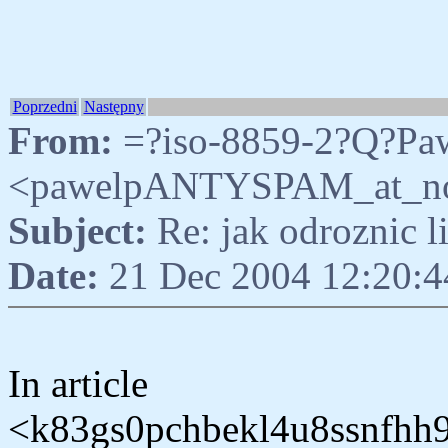
Poprzedni
Następny
From:
=?iso-8859-2?Q?Pa
<pawelpANTYSPAM_at_nosp
Subject:
Re: jak odroznic 
Date:
21 Dec 2004 12:20:
In article
<k83gs0pchbekl4u8ssnfhh