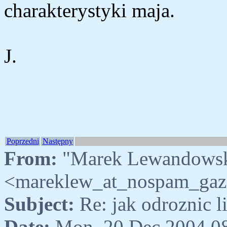
charakterystyki maja.
J.
Poprzedni
Następny
From:
"Marek Lewandowsk
<mareklew_at_nospam_gaz
Subject:
Re: jak odroznic 
Date:
Mon, 20 Dec 2004 0