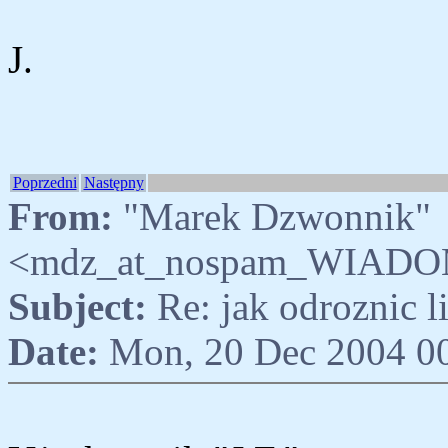
J.
Poprzedni
Następny
From:
"Marek Dzwonnik"
<mdz_at_nospam_WIADO
Subject:
Re: jak odroznic 
Date:
Mon, 20 Dec 2004 0