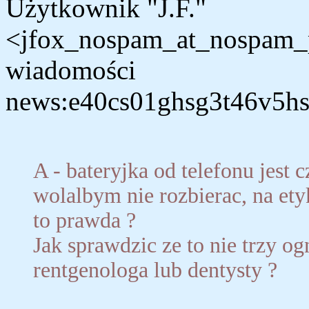
Użytkownik "J.F."
<jfox_nospam_at_nospam_po
wiadomości
news:e40cs01ghsg3t46v5h
A - bateryjka od telefonu jest
wolalbym nie rozbierac, na etyki
to prawda ?
Jak sprawdzic ze to nie trzy 
rentgenologa lub dentysty ?