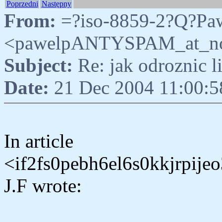
Poprzedni
Następny
From:
=?iso-8859-2?Q?Pa
<pawelpANTYSPAM_at_nosp
Subject:
Re: jak odroznic 
Date:
21 Dec 2004 11:00:
In article
<if2fs0pebh6el6s0kkjrpij
J.F wrote: