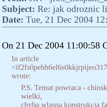
Subject:
Re: jak odroznic 
Date:
Tue, 21 Dec 2004 12
On 21 Dec 2004 11:00:58 
In article
<if2fs0pebh6el6s0kkjrpijeo3
wrote:
P.S. Temat powraca - chinsk
wielki,
chyba wlasna konstrukcja f