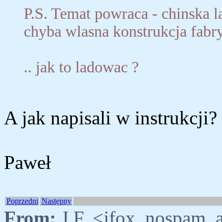
P.S. Temat powraca - chinska l
chyba wlasna konstrukcja fabr
.. jak to ladowac ?
A jak napisali w instrukcji? 
Paweł
Poprzedni
Następny
From:
J.F. <jfox_nospam_a