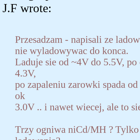
J.F wrote:
Przesadzam - napisali ze lado
nie wyladowywac do konca.
Laduje sie od ~4V do 5.5V, po
4.3V,
po zapaleniu zarowki spada od
ok
3.0V .. i nawet wiecej, ale to si
Trzy ogniwa niCd/MH ? Tylko 