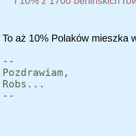
i 10% z 1700 berlinskich rowe
To aż 10% Polaków mieszka w 
--
Pozdrawiam,
Robs...
--