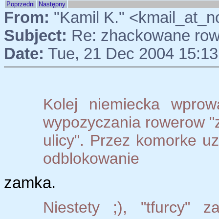
Poprzedni
Następny
From:
"Kamil K." <kmail_at_
Subject:
Re: zhackowane rowe
Date:
Tue, 21 Dec 2004 15:13
Kolej niemiecka wprow
wypozyczania rowerow "
ulicy". Przez komorke u
odblokowanie
zamka.
Niestety ;), "tfurcy" 