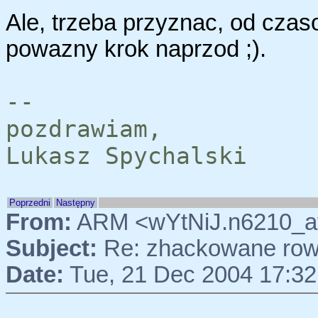
Ale, trzeba przyznac, od czas
powazny krok naprzod ;).
--
pozdrawiam,
Lukasz Spychalski
Poprzedni
Następny
From:
ARM <wYtNiJ.n6210_at
Subject:
Re: zhackowane rowe
Date:
Tue, 21 Dec 2004 17:32