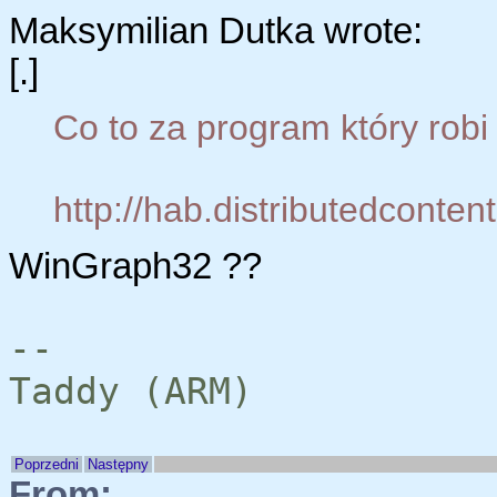
Maksymilian Dutka wrote:
[.]
Co to za program który robi 
http://hab.distributedcontent.
WinGraph32 ??
--
Taddy (ARM)
Poprzedni
Następny
From:
W