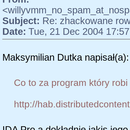
<willyvmm_no_spam_at_nospa
Subject:
Re: zhackowane rowe
Date:
Tue, 21 Dec 2004 17:57
Maksymilian Dutka napisał(a):
Co to za program który robi 
http://hab.distributedcontent.
IDA Pro a dokładnie jakis jego