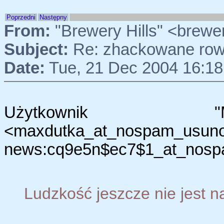
Poprzedni
Następny
From:
"Brewery Hills" <brewe
Subject:
Re: zhackowane rowe
Date:
Tue, 21 Dec 2004 16:18
Użytkownik "M
<maxdutka_at_nospam_usunon
news:cq9e5n$ec7$1_at_nospam_
Ludzkość jeszcze nie jest n