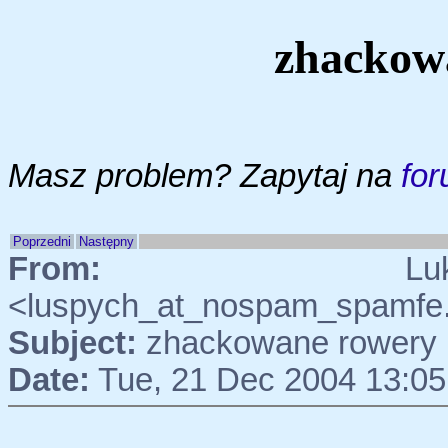
zhackowa
Masz problem? Zapytaj na
for
Poprzedni
Następny
From:
Lukasz
<luspych_at_nospam_spamfe
Subject:
zhackowane rowery 
Date:
Tue, 21 Dec 2004 13:05