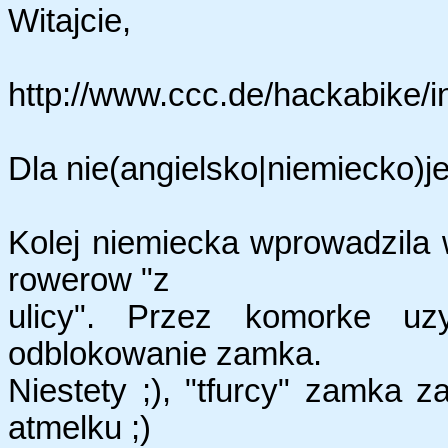
Witajcie,
http://www.ccc.de/hackabike/i
Dla nie(angielsko|niemiecko)j
Kolej niemiecka wprowadzila
rowerow "z
ulicy". Przez komorke uz
odblokowanie zamka.
Niestety ;), "tfurcy" zamka 
atmelku ;)