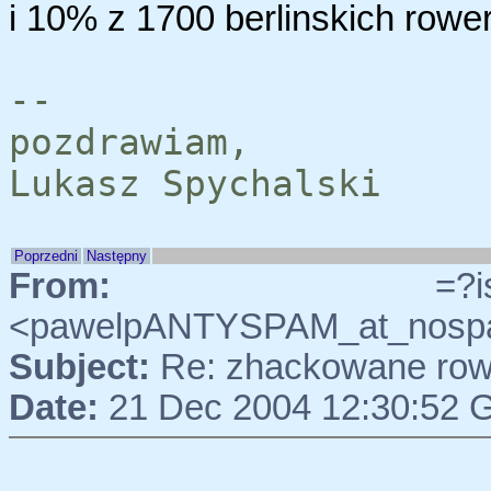
i 10% z 1700 berlinskich rowero
--
pozdrawiam,
Lukasz Spychalski
Poprzedni
Następny
From:
=?iso-8859-2
<pawelpANTYSPAM_at_nospam_
Subject:
Re: zhackowane rowe
Date:
21 Dec 2004 12:30:52