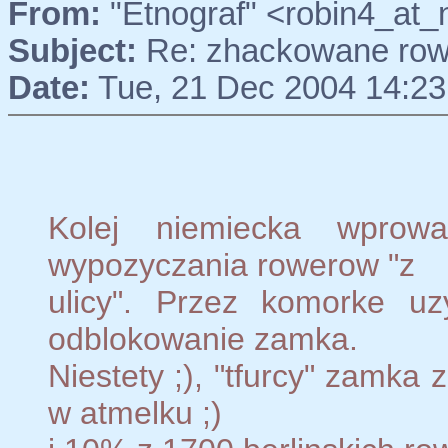
From:
"Etnograf" <robin4_at_
Subject:
Re: zhackowane rowe
Date:
Tue, 21 Dec 2004 14:23
Kolej niemiecka wprow
wypozyczania rowerow "z
ulicy". Przez komorke u
odblokowanie zamka.
Niestety ;), "tfurcy" zamka
w atmelku ;)