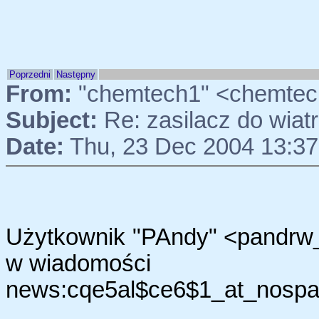
Poprzedni
Następny
From:
"chemtech1" <chemtec
Subject:
Re: zasilacz do wia
Date:
Thu, 23 Dec 2004 13:37
Użytkownik "PAndy" <pandrw_
w wiadomości
news:cqe5al$ce6$1_at_nospam