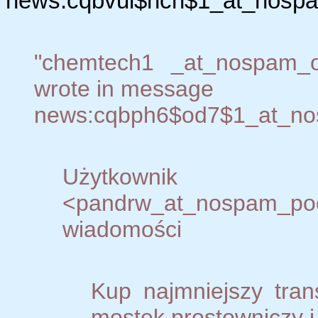
news:cqbvui$hch$1_at_nospam
"chemtech1 _at_nospam_o
wrote in message
news:cqbph6$od7$1_at_nosp
Użytkown
<pandrw_at_nospam_p
wiadomości
Kup najmniejszy tran
mostek prostowniczy i