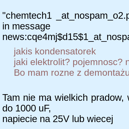
"chemtech1 _at_nospam_o2.p
in message
news:cqe4mj$d15$1_at_nospam
jakis kondensatorek
jaki elektrolit? pojemnosc? n
Bo mam rozne z demontaż
Tam nie ma wielkich pradow, 
do 1000 uF,
napiecie na 25V lub wiecej