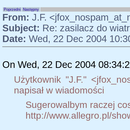
Poprzedni
Następny
From:
J.F. <jfox_nospam_at_
Subject:
Re: zasilacz do wia
Date:
Wed, 22 Dec 2004 10:3
On Wed, 22 Dec 2004 08:34:2
Użytkownik "J.F." <jfox_n
napisał w wiadomości
Sugerowalbym raczej cos
http://www.allegro.pl/s