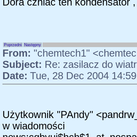
Dora czniać ten kondensator , 
Poprzedni
Następny
From:
"chemtech1" <chemtec
Subject:
Re: zasilacz do wia
Date:
Tue, 28 Dec 2004 14:59
Użytkownik "PAndy" <pandrw_
w wiadomości