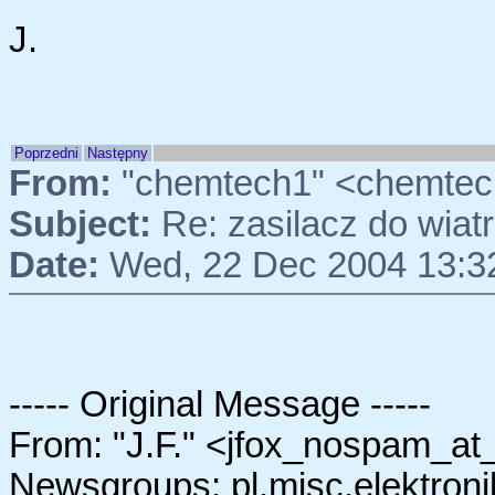
J.
Poprzedni
Następny
From:
"chemtech1" <chemtec
Subject:
Re: zasilacz do wia
Date:
Wed, 22 Dec 2004 13:3
----- Original Message -----
From: "J.F." <jfox_nospam_at
Newsgroups: pl.misc.elektroni