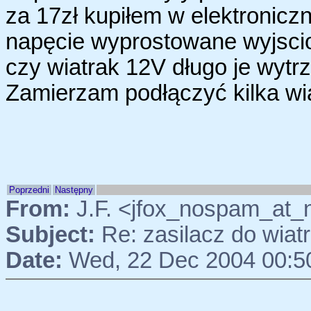
za 17zł kupiłem w elektronicz
napęcie wyprostowane wyjsci
czy wiatrak 12V długo je wyt
Zamierzam podłączyć kilka wi
Poprzedni
Następny
From:
J.F. <jfox_nospam_at_
Subject:
Re: zasilacz do wia
Date:
Wed, 22 Dec 2004 00:5