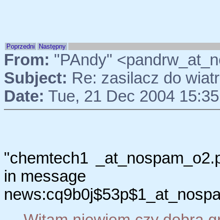
Poprzedni
Następny
From:
"PAndy" <pandrw_at_n
Subject:
Re: zasilacz do wia
Date:
Tue, 21 Dec 2004 15:35
"chemtech1 _at_nospam_o2.p
in message
news:cq9b0j$53p$1_at_nospam
Witam niewiem czy dobra gr