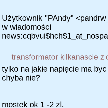
Użytkownik "PAndy" <pandrw_
w wiadomości
news:cqbvui$hch$1_at_nospam
transformator kilkanascie zl
tylko na jakie napięcie ma byc
chyba nie?
mostek ok 1 -2 zl,