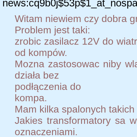
news:cq9b0j$53p$1_at_nospam
Witam niewiem czy dobra gr
Problem jest taki:
zrobic zasilacz 12V do wiat
od kompów.
Mozna zastosowac niby wlas
działa bez
podłączenia do
kompa.
Mam kilka spalonych takich 
Jakies transformatory sa w
oznaczeniami.