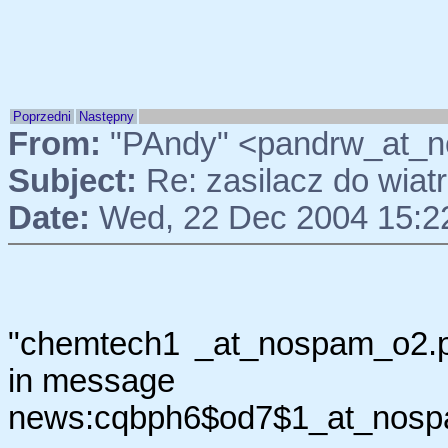
Poprzedni
Następny
From:
"PAndy" <pandrw_at_n
Subject:
Re: zasilacz do wia
Date:
Wed, 22 Dec 2004 15:2
"chemtech1 _at_nospam_o2.p
in message
news:cqbph6$od7$1_at_nospam