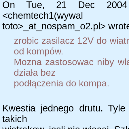
On Tue, 21 Dec 2004 1
<chemtech1(wywal
toto>_at_nospam_o2.pl> wrot
zrobic zasilacz 12V do wiat
od kompów.
Mozna zastosowac niby wlas
działa bez
podłączenia do kompa.
Kwestia jednego drutu. Tyle
takich