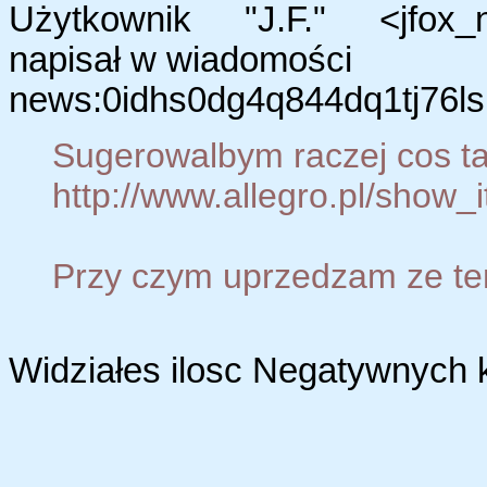
Użytkownik "J.F." <jfox_n
napisał w wiadomości
news:0idhs0dg4q844dq1tj76ls
Sugerowalbym raczej cos t
http://www.allegro.pl/sho
Przy czym uprzedzam ze ten j
Widziałes ilosc Negatywnych