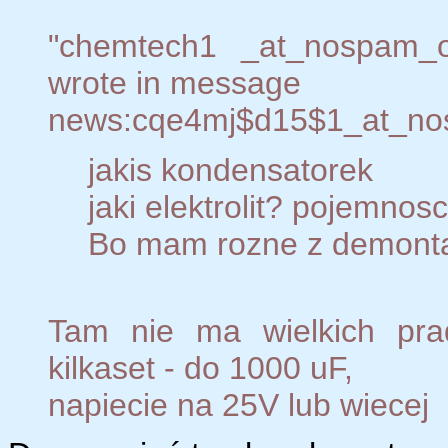
"chemtech1 _at_nospam_o
wrote in message
news:cqe4mj$d15$1_at_nosp
jakis kondensatorek
jaki elektrolit? pojemnosc
Bo mam rozne z demont
Tam nie ma wielkich pra
kilkaset - do 1000 uF,
napiecie na 25V lub wiecej