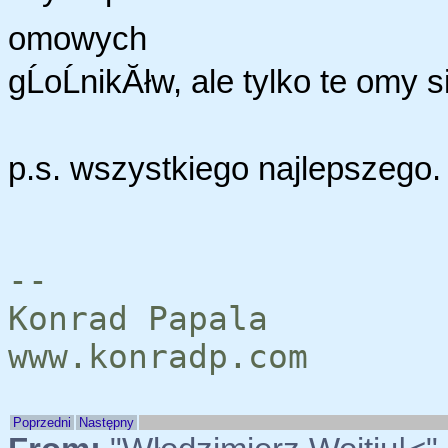
omowych
gĹoĹnikĂłw, ale tylko te omy s
p.s. wszystkiego najlepszego.
--
Konrad Papala
www.konradp.com
Poprzedni
Następny