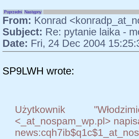
Poprzedni
Następny
From:
Konrad <konradp_at_n
Subject:
Re: pytanie laika - m
Date:
Fri, 24 Dec 2004 15:25
SP9LWH wrote:
Użytkownik "Włodzim
<_at_nospam_wp.pl> napis
news:cqh7ib$q1c$1_at_nosp