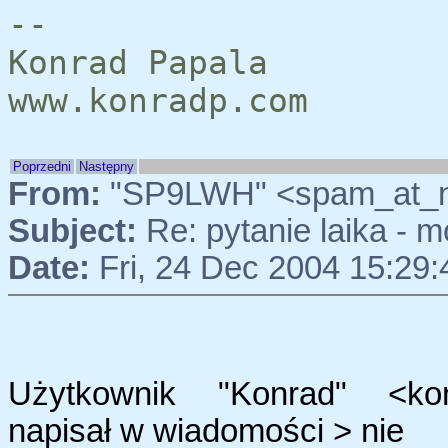
--
Konrad Papala
www.konradp.com
Poprzedni
Następny
From:
"SP9LWH" <spam_at_
Subject:
Re: pytanie laika - m
Date:
Fri, 24 Dec 2004 15:29
Użytkownik "Konrad" <konr
napisał w wiadomości > nie