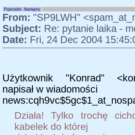
Poprzedni
Następny
From:
"SP9LWH" <spam_at_
Subject:
Re: pytanie laika - m
Date:
Fri, 24 Dec 2004 15:45
Użytkownik "Konrad" <konr
napisał w wiadomości
news:cqh9vc$5gc$1_at_nospam
Działa! Tylko trochę cich
kabelek do której