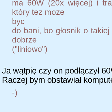
ma 60W (20x więcej) i tra
który tez moze
byc
do bani, bo głosnik o tak
dobrze
("liniowo")
Ja wątpię czy on podłączył 6
Raczej bym obstawiał kompu
-)