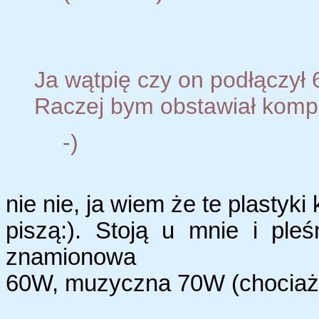
Ja wątpię czy on podłączył
Raczej bym obstawiał kom
-)
nie nie, ja wiem że te plastyk
piszą:). Stoją u mnie i ple
znamionowa
60W, muzyczna 70W (chociaż i