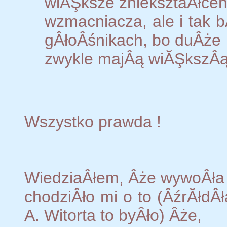
wiĂŞksze znieksztaÂłcen
wzmacniacza, ale i tak b
gÂłoÂśnikach, bo duÂże
zwykle majÂą wiĂŞkszÂ
Wszystko prawda !
WiedziaÂłem, Âże wywoÂła 
chodziÂło mi o to (ÂźrĂłdÂ
A. Witorta to byÂło) Âże,