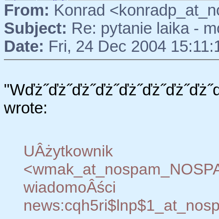
From:
Konrad <konradp_at_n
Subject:
Re: pytanie laika - m
Date:
Fri, 24 Dec 2004 15:11
"Wďż˝ďż˝ďż˝ďż˝ďż˝ďż˝ďż˝ďż˝ď
wrote:
UÂżytkow
<wmak_at_nospam_NOS
wiadomoÂści
news:cqh5ri$lnp$1_at_nosp