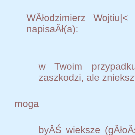
WÂłodzimierz Wojtiu|<
napisaÂł(a):
w Twoim przypadk
zaszkodzi, ale znieksz
moga
byĂŚ wieksze (gÂłoÂ