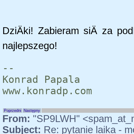
DziÄki! Zabieram siÄ za pod
najlepszego!
--
Konrad Papala
www.konradp.com
Poprzedni
Następny
From:
"SP9LWH" <spam_at_
Subject:
Re: pytanie laika - m