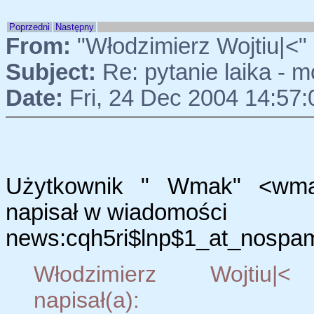
Poprzedni
Następny
From:
"Włodzimierz Wojtiu|<
Subject:
Re: pytanie laika - m
Date:
Fri, 24 Dec 2004 14:57
Użytkownik " Wmak" <wma
napisał w wiadomości
news:cqh5ri$lnp$1_at_nospam_
Włodzimierz Wojtiu|< 
napisał(a):