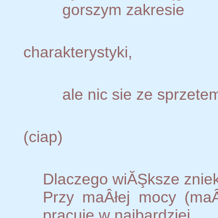
gorszym zakresie
charakterystyki,
ale nic sie ze sprzetem
(ciap)
Dlaczego wiĂŞksze znie
Przy maÂłej mocy (maÂ
pracuje w najbardziej