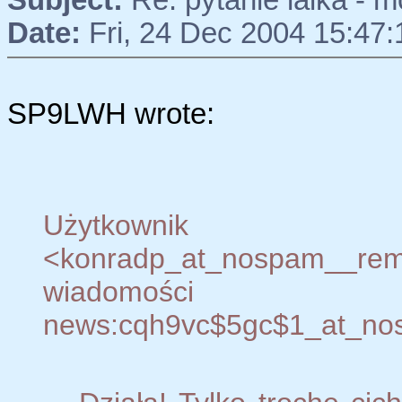
Subject:
Re: pytanie laika - m
Date:
Fri, 24 Dec 2004 15:47
SP9LWH wrote:
Użytkown
<konradp_at_nospam__
wiadomości
news:cqh9vc$5gc$1_at_nosp