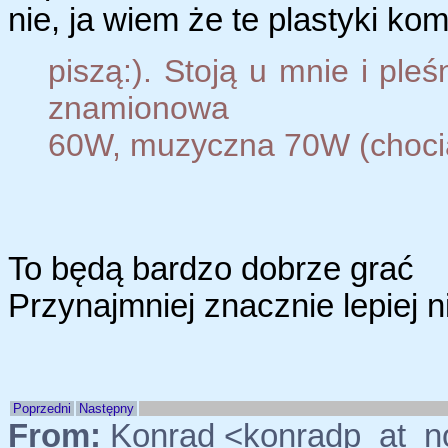
nie, ja wiem że te plastyki ko
piszą:). Stoją u mnie i ple
znamionowa
60W, muzyczna 70W (chociaż
To będą bardzo dobrze grać
Przynajmniej znacznie lepiej n
Poprzedni
Następny
From:
Konrad <konradp_at_n