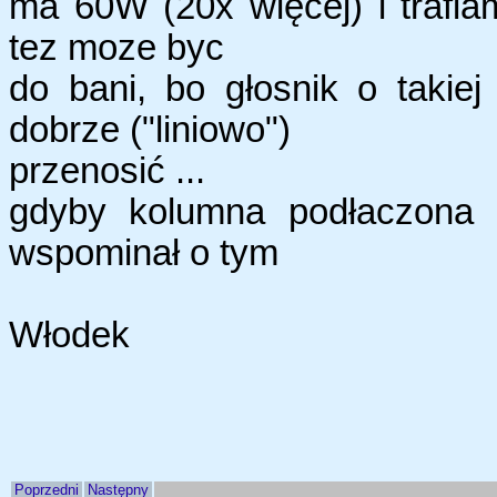
ma 60W (20x więcej) i trafia
tez moze byc
do bani, bo głosnik o taki
dobrze ("liniowo")
przenosić ...
gdyby kolumna podłaczona
wspominał o tym
Włodek
Poprzedni
Następny