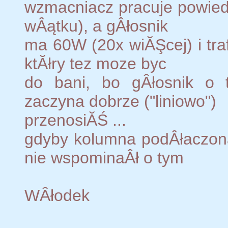
wzmacniacz pracuje powie
wÂątku), a gÂłosnik
ma 60W (20x wiĂŞcej) i tra
ktĂłry tez moze byc
do bani, bo gÂłosnik o
zaczyna dobrze ("liniowo")
przenosiĂŚ ...
gdyby kolumna podÂłaczo
nie wspominaÂł o tym
WÂłodek