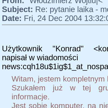
From:
"Włodzimierz Wojtiu|<
Subject:
Re: pytanie laika - m
Date:
Fri, 24 Dec 2004 13:32
Użytkownik "Konrad" <konr
napisał w wiadomości
news:cqh18u$1ig$1_at_nospam
Witam, jestem kompletnym 
Szukałem już w tej gru
informacje.
Jest sobie komputer, na ni