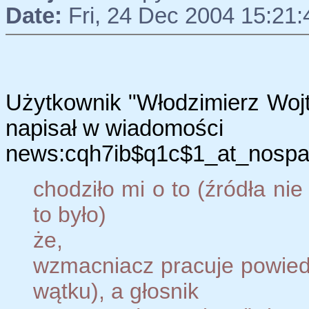
Date:
Fri, 24 Dec 2004 15:21
Użytkownik "Włodzimierz Woj
napisał w wiadomości
news:cqh7ib$q1c$1_at_nospam
chodziło mi o to (źródła nie
to było)
że,
wzmacniacz pracuje powie
wątku), a głosnik