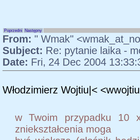
Poprzedni
Następny
From:
" Wmak" <wmak_at_no
Subject:
Re: pytanie laika - m
Date:
Fri, 24 Dec 2004 13:33
Włodzimierz Wojtiu|< <wwojti
w Twoim przypadku 10 x 
zniekształcenia moga