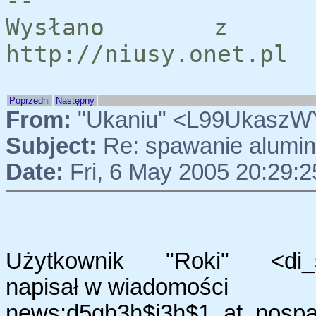
--
Wysłano z se
http://niusy.onet.pl
Poprzedni
Następny
From:
"Ukaniu" <L99UkaszW
Subject:
Re: spawanie alumi
Date:
Fri, 6 May 2005 20:29:
Użytkownik "Roki" <di_ste
napisał w wiadomości
news:d5gb3h$i3h$1_at_nospam