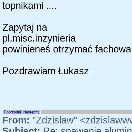
topnikami ....
Zapytaj na
pl.misc.inzynieria
powinieneś otrzymać fachowa
Pozdrawiam Łukasz
Poprzedni
Następny
From:
"Zdzislaw" <zdzislaw
Subject:
Re: spawanie alumi