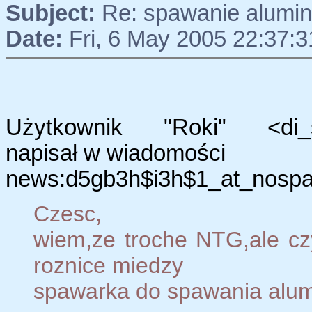
Subject:
Re: spawanie alumi
Date:
Fri, 6 May 2005 22:37:
Użytkownik "Roki" <di_ste
napisał w wiadomości
news:d5gb3h$i3h$1_at_nospam
Czesc,
wiem,ze troche NTG,ale cz
roznice miedzy
spawarka do spawania alumi