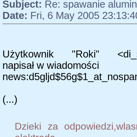
Subject:
Re: spawanie alumi
Date:
Fri, 6 May 2005 23:13:
Użytkownik "Roki" <di_ste
napisał w wiadomości
news:d5gljd$56g$1_at_nospam
(...)
Dzieki za odpowiedzi,wla