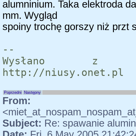
alumninium. Taka elektroda da
mm. Wygląd
spoiny trochę gorszy niż prz
--
Wysłano z se
http://niusy.onet.pl
Poprzedni
Następny
From:
"::Wi
<miet_at_nospam_nospam_at_
Subject:
Re: spawanie alumi
Date:
Fri, 6 May 2005 21:42: