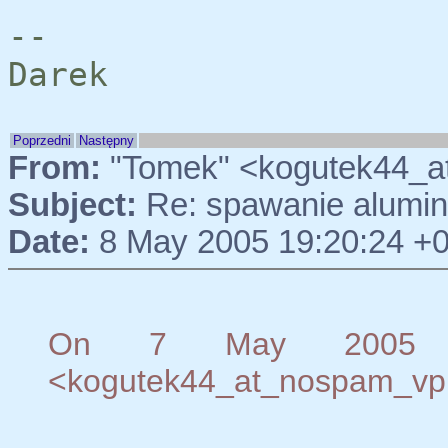
--
Darek
Poprzedni
Następny
From:
"Tomek" <kogutek44_a
Subject:
Re: spawanie alumi
Date:
8 May 2005 19:20:24 +
On 7 May 2005 18
<kogutek44_at_nospam_vp.