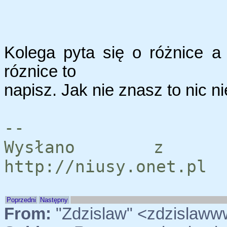
Kolega pyta się o różnice a 
róznice to
napisz. Jak nie znasz to nic n
--
Wysłano z se
http://niusy.onet.pl
Poprzedni
Następny
From:
"Zdzislaw" <zdzislaw