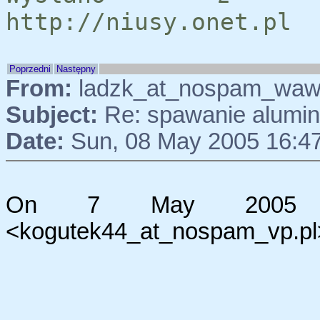
http://niusy.onet.pl
Poprzedni
Następny
From:
ladzk_at_nospam_waw.p
Subject:
Re: spawanie alumi
Date:
Sun, 08 May 2005 16:4
On 7 May 2005 18
<kogutek44_at_nospam_vp.pl>