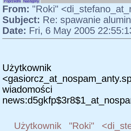
Poprzedni
Następny
From:
"Roki" <di_stefano_at
Subject:
Re: spawanie alumi
Date:
Fri, 6 May 2005 22:55:
Użytkown
<gasiorcz_at_nospam_anty.
wiadomości
news:d5gkfp$3r8$1_at_nospam
Użytkownik "Roki" <di_st