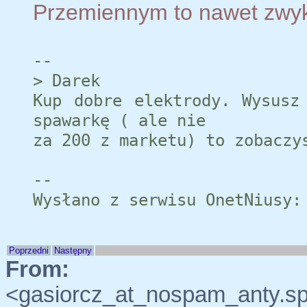
Przemiennym to nawet zwykl
--
> Darek
Kup dobre elektrody. Wysusz
spawarkę ( ale nie
za 200 z marketu) to zobaczy
--
Wysłano z serwisu OnetNiusy:
Poprzedni
Następny
From:
"sz
<gasiorcz_at_nospam_anty.sp