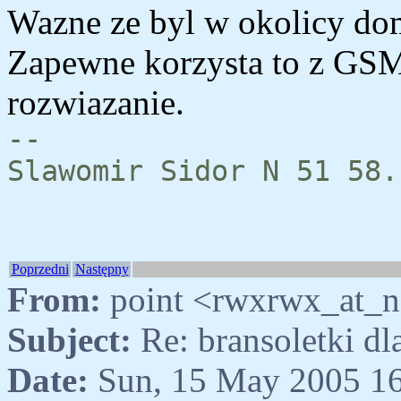
Wazne ze byl w okolicy domu
Zapewne korzysta to z GSM
rozwiazanie.
--
Slawomir Sidor N 51 58.
Poprzedni
Następny
From:
point <rwxrwx_at_n
Subject:
Re: bransoletki d
Date:
Sun, 15 May 2005 16