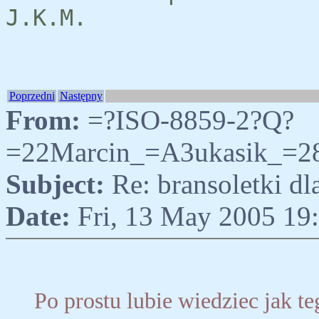
J.K.M.
Poprzedni
Następny
From:
=?ISO-8859-2?Q?
=22Marcin_=A3ukasik_=2
Subject:
Re: bransoletki d
Date:
Fri, 13 May 2005 19
Po prostu lubie wiedziec jak te