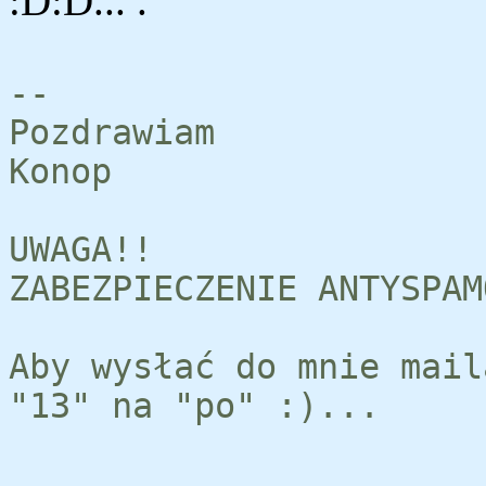
:D:D... .
--
Pozdrawiam
Konop
UWAGA!!
ZABEZPIECZENIE ANTYSPAM
Aby wysłać do mnie mail
"13" na "po" :)...