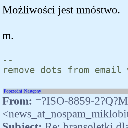
Możliwości jest mnóstwo.
m.
--
remove dots from email 
Poprzedni
Następny
From:
=?ISO-8859-2?Q?M
<news_at_nospam_miklob
Subject:
Re: bransoletki d