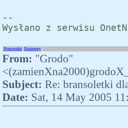
--
Wysłano z serwisu OnetN
Poprzedni
Następny
From:
"Grodo"
<(zamienXna2000)grodoX_a
Subject:
Re: bransoletki d
Date:
Sat, 14 May 2005 11