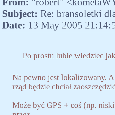
From:
"robert" <kometaW
Subject:
Re: bransoletki d
Date:
13 May 2005 21:14:
Po prostu lubie wiedziec jak
Na pewno jest lokalizowany. A n
rząd będzie chciał zaoszczędzić
Może być GPS + coś (np. niskie
przez