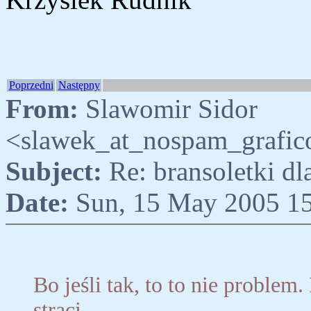
Poprzedni
Następny
From:
Slawomir Sidor
<slawek_at_nospam_grafic
Subject:
Re: bransoletki d
Date:
Sun, 15 May 2005 15
Bo jeśli tak, to to nie problem
straci