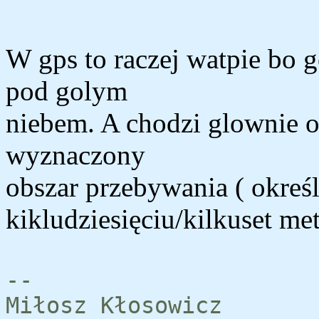
W gps to raczej watpie bo g
pod golym
niebem. A chodzi glownie o 
wyznaczony
obszar przebywania ( okreś
kikludziesięciu/kilkuset me
--
Miłosz Kłosowicz