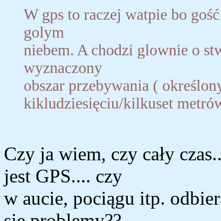
W gps to raczej watpie bo gość
golym
niebem. A chodzi glownie o stw
wyznaczony
obszar przebywania ( określon
kikludziesięciu/kilkuset metró
Czy ja wiem, czy cały czas..
jest GPS.... czy
w aucie, pociągu itp. odbie
się problemy??