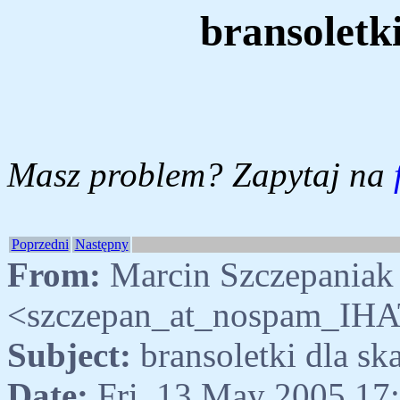
bransoletk
Masz problem? Zapytaj na
Poprzedni
Następny
From:
Marcin Szczepaniak
<szczepan_at_nospam_IHA
Subject:
bransoletki dla s
Date:
Fri, 13 May 2005 17