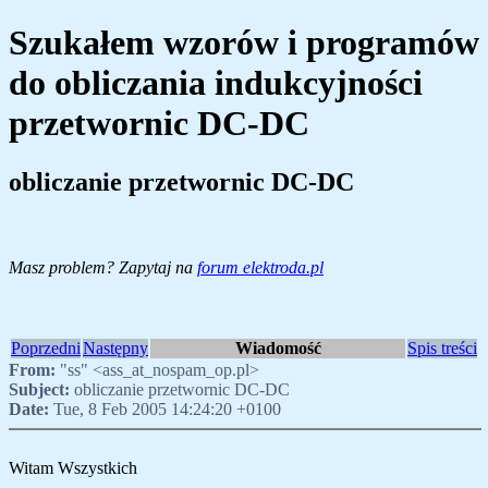
Szukałem wzorów i programów
do obliczania indukcyjności
przetwornic DC-DC
obliczanie przetwornic DC-DC
Masz problem? Zapytaj na
forum elektroda.pl
Poprzedni
Następny
Wiadomość
Spis treści
From:
"ss" <ass_at_nospam_op.pl>
Subject:
obliczanie przetwornic DC-DC
Date:
Tue, 8 Feb 2005 14:24:20 +0100
Witam Wszystkich