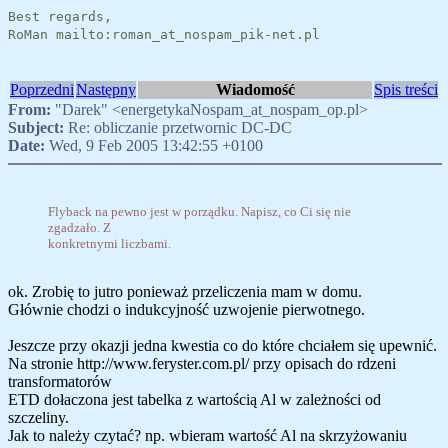
Best regards,
RoMan mailto:roman_at_nospam_pik-net.pl
Poprzedni
Następny
Wiadomość
Spis treści
From:
"Darek" <energetykaNospam_at_nospam_op.pl>
Subject:
Re: obliczanie przetwornic DC-DC
Date:
Wed, 9 Feb 2005 13:42:55 +0100
Flyback na pewno jest w porządku. Napisz, co Ci się nie
zgadzało. Z
konkretnymi liczbami.
ok. Zrobię to jutro ponieważ przeliczenia mam w domu.
Głównie chodzi o indukcyjność uzwojenie pierwotnego.
Jeszcze przy okazji jedna kwestia co do które chciałem się upewnić.
Na stronie http://www.feryster.com.pl/ przy opisach do rdzeni
transformatorów
ETD dołaczona jest tabelka z wartością Al w zależności od
szczeliny.
Jak to należy czytać? np. wbieram wartość Al na skrzyżowaniu