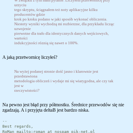
W związku z tym mam pytanie. Liczyłem przetwornicę przy
urzyciu
tego skryptu, ściągnałem też noty aplikacyjne kilku
producentów gdzie
krok po kroku podano w jaki sposób wykonać obliczenia.
Niestety wyniki wychodzą mi rozbierzne, dla przykładu licząc
uzwojenie
pierwotne dla trafo dla identycznych danych wejściowych,
wartości
indukcyjności róznią się nawet o 100%.
A jaką przetwornicę liczyłeś?
Na wyżej podanej stronie dość jasno i klarownie jest
przedstawiona
metodologia obliczeń i wydaje mi się wiarygodna, ale czy tak
jest w
rzeczywistości?
Na pewno jest błąd przy półmostku. Średnice przewodów się nie
zgadzają. A i przyjęta deltaB jest bardzo niska.
--
Best regards,
RoMan mailto:roman_at_nospam_pik-net.pl