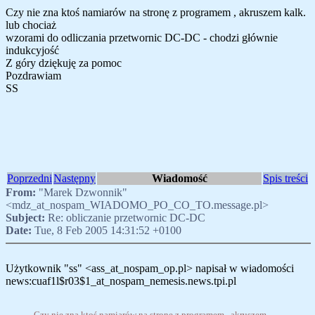
Czy nie zna ktoś namiarów na stronę z programem , akruszem kalk.
lub chociaż
wzorami do odliczania przetwornic DC-DC - chodzi głównie
indukcyjość
Z góry dziękuję za pomoc
Pozdrawiam
SS
Poprzedni
Następny
Wiadomość
Spis treści
From:
"Marek Dzwonnik"
<mdz_at_nospam_WIADOMO_PO_CO_TO.message.pl>
Subject:
Re: obliczanie przetwornic DC-DC
Date:
Tue, 8 Feb 2005 14:31:52 +0100
Użytkownik "ss" <ass_at_nospam_op.pl> napisał w wiadomości
news:cuaf1l$r03$1_at_nospam_nemesis.news.tpi.pl
Czy nie zna ktoś namiarów na stronę z programem , akruszem