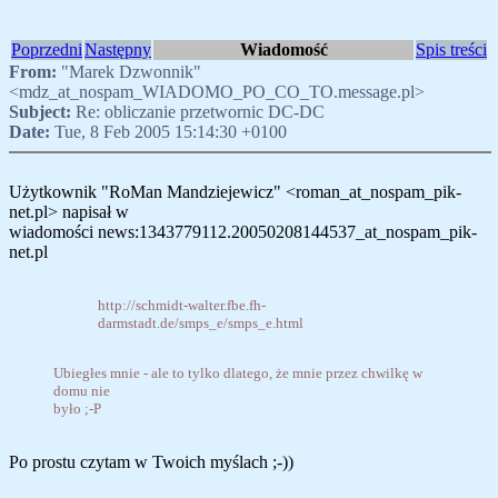
Poprzedni
Następny
Wiadomość
Spis treści
From:
"Marek Dzwonnik"
<mdz_at_nospam_WIADOMO_PO_CO_TO.message.pl>
Subject:
Re: obliczanie przetwornic DC-DC
Date:
Tue, 8 Feb 2005 15:14:30 +0100
Użytkownik "RoMan Mandziejewicz" <roman_at_nospam_pik-
net.pl> napisał w
wiadomości news:1343779112.20050208144537_at_nospam_pik-
net.pl
http://schmidt-walter.fbe.fh-
darmstadt.de/smps_e/smps_e.html
Ubiegłes mnie - ale to tylko dlatego, że mnie przez chwilkę w
domu nie
było ;-P
Po prostu czytam w Twoich myślach ;-))