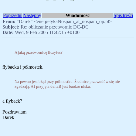
Poprzedni
Następny
Wiadomość
Spis treści
From:
"Darek" <energetykaNospam_at_nospam_op.pl>
Subject:
Re: obliczanie przetwornic DC-DC
Date:
Wed, 9 Feb 2005 11:42:15 +0100
A jaką przetwornicę liczyłeś?
flybacka i półmostek.
Na pewno jest błąd przy półmostku. Średnice przewodów się nie
zgadzają. A i przyjęta deltaB jest bardzo niska.
a flyback?
Pozdrawiam
Darek