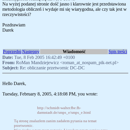
Na wyżej podanej stronie dość jasno i klarownie jest przedstawiona
metodologia obliczeń i wydaje mi się wiarygodna, ale czy tak jest w
rzeczywistości?
Pozdrawiam
Darek
Poprzedni
Następny
Wiadomość
Spis treści
Date:
Tue, 8 Feb 2005 16:42:49 +0100
From:
RoMan Mandziejewicz <roman_at_nospam_pik-net.pl>
Subject:
Re: obliczanie przetwornic DC-DC
Hello Darek,
Tuesday, February 8, 2005, 4:18:08 PM, you wrote:
http://schmidt-walter.fbe.fh-
darmstadt.de/smps_e/smps_e.html
Tą stronę znalazłem zanim zadałem pytania na temat
przetwornic.