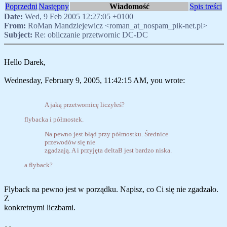
Poprzedni
Następny
Wiadomość
Spis treści
Date:
Wed, 9 Feb 2005 12:27:05 +0100
From:
RoMan Mandziejewicz <roman_at_nospam_pik-net.pl>
Subject:
Re: obliczanie przetwornic DC-DC
Hello Darek,
Wednesday, February 9, 2005, 11:42:15 AM, you wrote:
A jaką przetwornicę liczyłeś?
flybacka i półmostek.
Na pewno jest błąd przy półmostku. Średnice
przewodów się nie
zgadzają. A i przyjęta deltaB jest bardzo niska.
a flyback?
Flyback na pewno jest w porządku. Napisz, co Ci się nie zgadzało.
Z
konkretnymi liczbami.
--