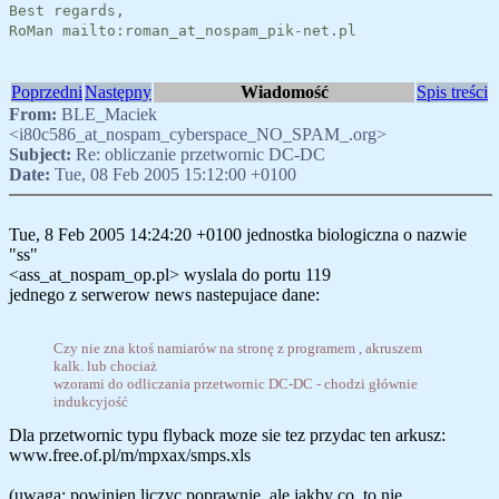
Best regards,
RoMan mailto:roman_at_nospam_pik-net.pl
Poprzedni
Następny
Wiadomość
Spis treści
From:
BLE_Maciek
<i80c586_at_nospam_cyberspace_NO_SPAM_.org>
Subject:
Re: obliczanie przetwornic DC-DC
Date:
Tue, 08 Feb 2005 15:12:00 +0100
Tue, 8 Feb 2005 14:24:20 +0100 jednostka biologiczna o nazwie
"ss"
<ass_at_nospam_op.pl> wyslala do portu 119
jednego z serwerow news nastepujace dane:
Czy nie zna ktoś namiarów na stronę z programem , akruszem
kalk. lub chociaż
wzorami do odliczania przetwornic DC-DC - chodzi głównie
indukcyjość
Dla przetwornic typu flyback moze sie tez przydac ten arkusz:
www.free.of.pl/m/mpxax/smps.xls
(uwaga: powinien liczyc poprawnie, ale jakby co, to nie