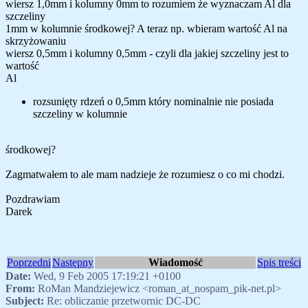
wiersz 1,0mm i kolumny 0mm to rozumiem że wyznaczam Al dla
szczeliny
1mm w kolumnie środkowej? A teraz np. wbieram wartość Al na
skrzyżowaniu
wiersz 0,5mm i kolumny 0,5mm - czyli dla jakiej szczeliny jest to
wartość
Al
rozsunięty rdzeń o 0,5mm który nominalnie nie posiada
szczeliny w kolumnie
środkowej?
Zagmatwałem to ale mam nadzieje że rozumiesz o co mi chodzi.
Pozdrawiam
Darek
Poprzedni
Następny
Wiadomość
Spis treści
Date:
Wed, 9 Feb 2005 17:19:21 +0100
From:
RoMan Mandziejewicz <roman_at_nospam_pik-net.pl>
Subject:
Re: obliczanie przetwornic DC-DC