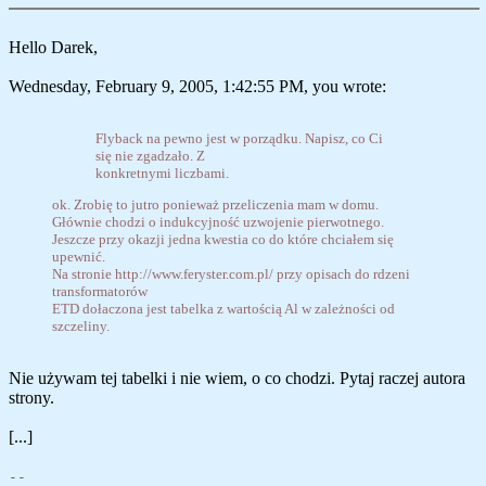
Hello Darek,
Wednesday, February 9, 2005, 1:42:55 PM, you wrote:
Flyback na pewno jest w porządku. Napisz, co Ci
się nie zgadzało. Z
konkretnymi liczbami.
ok. Zrobię to jutro ponieważ przeliczenia mam w domu.
Głównie chodzi o indukcyjność uzwojenie pierwotnego.
Jeszcze przy okazji jedna kwestia co do które chciałem się
upewnić.
Na stronie http://www.feryster.com.pl/ przy opisach do rdzeni
transformatorów
ETD dołaczona jest tabelka z wartością Al w zależności od
szczeliny.
Nie używam tej tabelki i nie wiem, o co chodzi. Pytaj raczej autora
strony.
[...]
--