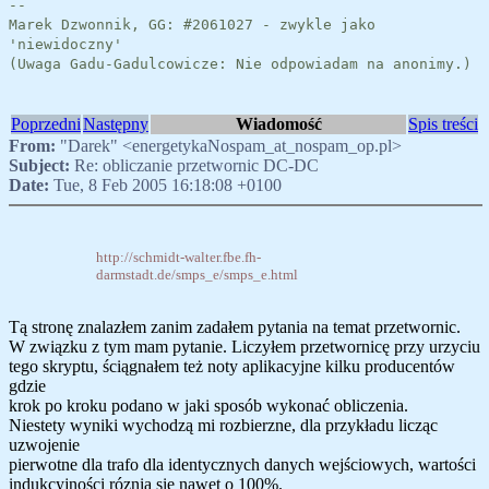
--
Marek Dzwonnik, GG: #2061027 - zwykle jako
'niewidoczny'
(Uwaga Gadu-Gadulcowicze: Nie odpowiadam na anonimy.)
Poprzedni
Następny
Wiadomość
Spis treści
From:
"Darek" <energetykaNospam_at_nospam_op.pl>
Subject:
Re: obliczanie przetwornic DC-DC
Date:
Tue, 8 Feb 2005 16:18:08 +0100
http://schmidt-walter.fbe.fh-
darmstadt.de/smps_e/smps_e.html
Tą stronę znalazłem zanim zadałem pytania na temat przetwornic.
W związku z tym mam pytanie. Liczyłem przetwornicę przy urzyciu
tego skryptu, ściągnałem też noty aplikacyjne kilku producentów
gdzie
krok po kroku podano w jaki sposób wykonać obliczenia.
Niestety wyniki wychodzą mi rozbierzne, dla przykładu licząc
uzwojenie
pierwotne dla trafo dla identycznych danych wejściowych, wartości
indukcyjności róznią się nawet o 100%.