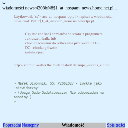
w
wiadomości news:4208bf48$1_at_nospam_news.home.net.pl...
Użytkownik "ss" <ass_at_nospam_op.pl> napisał w wiadomości
news:cuaf1l$r03$1_at_nospam_nemesis.news.tpi.pl
Czy nie zna ktoś namiarów na stronę z programem
, akruszem kalk. lub
chociaż wzorami do odliczania przetwornic DC-
DC - chodzi głównie
indukcyjość
http://schmidt-walter.fbe.fh-darmstadt.de/smps_e/smps_e.html
--
> Marek Dzwonnik, GG: #2061027 - zwykle jako
'niewidoczny'
> (Uwaga Gadu-Gadulcowicze: Nie odpowiadam na
anonimy.)
>
Poprzedni
Następny
Wiadomość
Spis treści