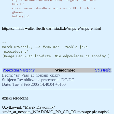
kalk. lub
chociaż wzorami do odliczania przetwornic DC-DC - chodzi
głównie
indukcyjość
http://schmidt-walter.fbe.fh-darmstadt.de/smps_e/smps_e.html
--
Marek Dzwonnik, GG: #2061027 - zwykle jako
'niewidoczny'
(Uwaga Gadu-Gadulcowicze: Nie odpowiadam na anonimy.)
Poprzedni
Następny
Wiadomość
Spis treści
From:
"ss" <ass_at_nospam_op.pl>
Subject:
Re: obliczanie przetwornic DC-DC
Date:
Tue, 8 Feb 2005 14:40:04 +0100
dzięki serdeczne
Użytkownik "Marek Dzwonnik"
<mdz_at_nospam_WIADOMO_PO_CO_TO.message.pl> napisał