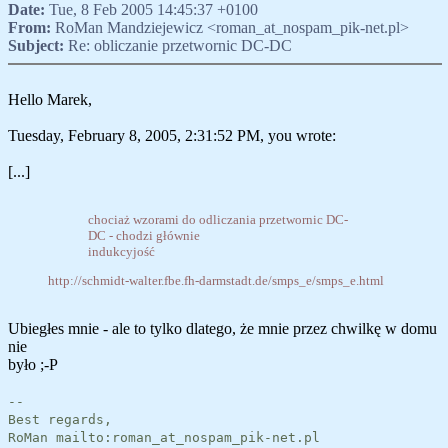
Date:
Tue, 8 Feb 2005 14:45:37 +0100
From:
RoMan Mandziejewicz <roman_at_nospam_pik-net.pl>
Subject:
Re: obliczanie przetwornic DC-DC
Hello Marek,
Tuesday, February 8, 2005, 2:31:52 PM, you wrote:
[...]
chociaż wzorami do odliczania przetwornic DC-
DC - chodzi głównie
indukcyjość
http://schmidt-walter.fbe.fh-darmstadt.de/smps_e/smps_e.html
Ubiegłes mnie - ale to tylko dlatego, że mnie przez chwilkę w domu
nie
było ;-P
--
Best regards,
RoMan mailto:roman_at_nospam_pik-net.pl