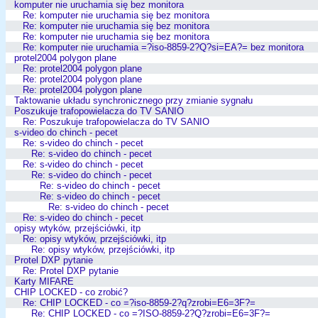
komputer nie uruchamia się bez monitora
Re: komputer nie uruchamia się bez monitora
Re: komputer nie uruchamia się bez monitora
Re: komputer nie uruchamia się bez monitora
Re: komputer nie uruchamia =?iso-8859-2?Q?si=EA?= bez monitora
protel2004 polygon plane
Re: protel2004 polygon plane
Re: protel2004 polygon plane
Re: protel2004 polygon plane
Taktowanie układu synchronicznego przy zmianie sygnału
Poszukuje trafopowielacza do TV SANIO
Re: Poszukuje trafopowielacza do TV SANIO
s-video do chinch - pecet
Re: s-video do chinch - pecet
Re: s-video do chinch - pecet
Re: s-video do chinch - pecet
Re: s-video do chinch - pecet
Re: s-video do chinch - pecet
Re: s-video do chinch - pecet
Re: s-video do chinch - pecet
Re: s-video do chinch - pecet
opisy wtyków, przejściówki, itp
Re: opisy wtyków, przejściówki, itp
Re: opisy wtyków, przejściówki, itp
Protel DXP pytanie
Re: Protel DXP pytanie
Karty MIFARE
CHIP LOCKED - co zrobić?
Re: CHIP LOCKED - co =?iso-8859-2?q?zrobi=E6=3F?=
Re: CHIP LOCKED - co =?ISO-8859-2?Q?zrobi=E6=3F?=