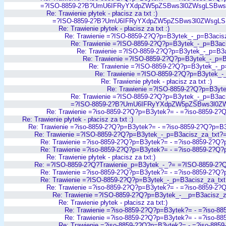
=?ISO-8859-2?B?UmU6IFRyYXdpZW5pZSBws3l0ZWsgLSBws
Re: Trawienie płytek - płacisz za txt :)
=?ISO-8859-2?B?UmU6IFRyYXdpZW5pZSBws3l0ZWsgLS
Re: Trawienie płytek - płacisz za txt :)
Re: Trawienie =?ISO-8859-2?Q?p=B3ytek_-_p=B3acis
Re: Trawienie =?ISO-8859-2?Q?p=B3ytek_-_p=B3ac
Re: Trawienie =?ISO-8859-2?Q?p=B3ytek_-_p=B3
Re: Trawienie =?ISO-8859-2?Q?p=B3ytek_-_p=
Re: Trawienie =?ISO-8859-2?Q?p=B3ytek_-_p
Re: Trawienie =?ISO-8859-2?Q?p=B3ytek_-
Re: Trawienie płytek - płacisz za txt :)
Re: Trawienie =?ISO-8859-2?Q?p=B3yt
Re: Trawienie =?ISO-8859-2?Q?p=B3ytek_-_p=B3ac
=?ISO-8859-2?B?UmU6IFRyYXdpZW5pZSBws3l0Z
Re: Trawienie =?iso-8859-2?Q?p=B3ytek?= - =?iso-8859-2
Re: Trawienie płytek - płacisz za txt :)
Re: Trawienie =?iso-8859-2?Q?p=B3ytek?= - =?iso-8859-2?Q?p=B
Re: Trawienie =?ISO-8859-2?Q?p=B3ytek_-_p=B3acisz_za_txt?
Re: Trawienie =?iso-8859-2?Q?p=B3ytek?= - =?iso-8859-2?Q?
Re: Trawienie =?iso-8859-2?Q?p=B3ytek?= - =?iso-8859-2?Q
Re: Trawienie płytek - płacisz za txt:)
Re: =?ISO-8859-2?Q?Trawienie_p=B3ytek_-_?= =?ISO-8859-2?
Re: Trawienie =?iso-8859-2?Q?p=B3ytek?= - =?iso-8859-2?Q?
Re: Trawienie =?ISO-8859-2?Q?p=B3ytek_-_p=B3acisz_za_tx
Re: Trawienie =?iso-8859-2?Q?p=B3ytek?= - =?iso-8859-2
Re: Trawienie =?ISO-8859-2?Q?p=B3ytek_-__p=B3acisz_
Re: Trawienie płytek - płacisz za txt:)
Re: Trawienie =?iso-8859-2?Q?p=B3ytek?= - =?iso-8
Re: Trawienie =?iso-8859-2?Q?p=B3ytek?= - =?iso-8
Re: Trawienie =?iso-8859-2?Q?p=B3ytek?= - =?iso-885