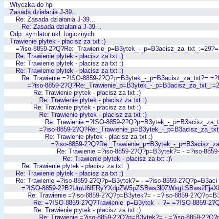
Wtyczka do hp
Zasada działania J-39...
Re: Zasada działania J-39...
Re: Zasada działania J-39...
Odp: symlator ukl. logicznych
Trawienie płytek - płacisz za txt :)
=?iso-8859-2?Q?Re:_Trawienie_p=B3ytek_-_p=B3acisz_za_txt_:=29?=
Re: Trawienie płytek - płacisz za txt :)
Re: Trawienie płytek - płacisz za txt :)
Re: Trawienie płytek - płacisz za txt :)
Re: Trawienie =?ISO-8859-2?Q?p=B3ytek_-_p=B3acisz_za_txt?= =
=?iso-8859-2?Q?Re:_Trawienie_p=B3ytek_-_p=B3acisz_za_txt_:=
Re: Trawienie płytek - płacisz za txt :)
Re: Trawienie płytek - płacisz za txt :)
Re: Trawienie płytek - płacisz za txt :)
Re: Trawienie płytek - płacisz za txt :)
Re: Trawienie =?ISO-8859-2?Q?p=B3ytek_-_p=B3acisz_za_
=?iso-8859-2?Q?Re:_Trawienie_p=B3ytek_-_p=B3acisz_za_tx
Re: Trawienie płytek - płacisz za txt :)
=?iso-8859-2?Q?Re:_Trawienie_p=B3ytek_-_p=B3acisz_za
Re: Trawienie =?iso-8859-2?Q?p=B3ytek?= - =?iso-885
Re: Trawienie płytek - płacisz za txt :)\
Re: Trawienie płytek - płacisz za txt :)
Re: Trawienie płytek - płacisz za txt :)
Re: Trawienie =?iso-8859-2?Q?p=B3ytek?= - =?iso-8859-2?Q?p=B3aci
=?ISO-8859-2?B?UmU6IFRyYXdpZW5pZSBws3l0ZWsgLSBws2FjaX
Re: Trawienie =?iso-8859-2?Q?p=B3ytek?= - =?iso-8859-2?Q?p=B
Re: =?ISO-8859-2?Q?Trawienie_p=B3ytek_-_?= =?ISO-8859-2?
Re: Trawienie płytek - płacisz za txt :)
Re: Trawienie =?iso-8859-2?Q?p=B3ytek?= - =?iso-8859-2?Q?