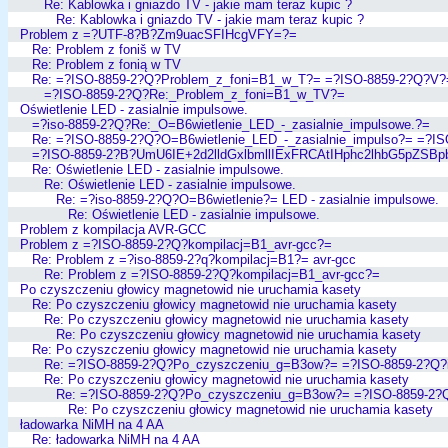
Re: Kablowka i gniazdo TV - jakie mam teraz kupic ?
Re: Kablowka i gniazdo TV - jakie mam teraz kupic ?
Problem z =?UTF-8?B?Zm9uacSFIHcgVFY=?=
Re: Problem z foniš w TV
Re: Problem z fonią w TV
Re: =?ISO-8859-2?Q?Problem_z_foni=B1_w_T?= =?ISO-8859-2?Q?V?
=?ISO-8859-2?Q?Re:_Problem_z_foni=B1_w_TV?=
Oświetlenie LED - zasialnie impulsowe.
=?iso-8859-2?Q?Re:_O=B6wietlenie_LED_-_zasialnie_impulsowe.?=
Re: =?ISO-8859-2?Q?O=B6wietlenie_LED_-_zasialnie_impulso?= =?I
=?ISO-8859-2?B?UmU6IE+2d2lldGxlbmllIExFRCAtIHphc2lhbG5pZSB
Re: Oświetlenie LED - zasialnie impulsowe.
Re: Oświetlenie LED - zasialnie impulsowe.
Re: =?iso-8859-2?Q?O=B6wietlenie?= LED - zasialnie impulsowe.
Re: Oświetlenie LED - zasialnie impulsowe.
Problem z kompilacja AVR-GCC
Problem z =?ISO-8859-2?Q?kompilacj=B1_avr-gcc?=
Re: Problem z =?iso-8859-2?q?kompilacj=B1?= avr-gcc
Re: Problem z =?ISO-8859-2?Q?kompilacj=B1_avr-gcc?=
Po czyszczeniu głowicy magnetowid nie uruchamia kasety
Re: Po czyszczeniu głowicy magnetowid nie uruchamia kasety
Re: Po czyszczeniu głowicy magnetowid nie uruchamia kasety
Re: Po czyszczeniu głowicy magnetowid nie uruchamia kasety
Re: Po czyszczeniu głowicy magnetowid nie uruchamia kasety
Re: =?ISO-8859-2?Q?Po_czyszczeniu_g=B3ow?= =?ISO-8859-2?Q?
Re: Po czyszczeniu głowicy magnetowid nie uruchamia kasety
Re: =?ISO-8859-2?Q?Po_czyszczeniu_g=B3ow?= =?ISO-8859-2?
Re: Po czyszczeniu głowicy magnetowid nie uruchamia kasety
ładowarka NiMH na 4 AA
Re: ładowarka NiMH na 4 AA