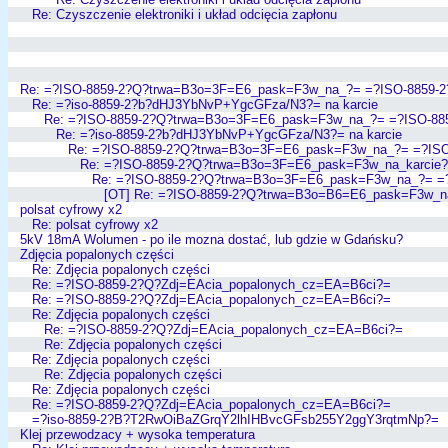
Re: Czyszczenie elektroniki i układ odcięcia zapłonu
Re: =?ISO-8859-2?Q?trwa=B3o=3F=E6_pask=F3w_na_?= =?ISO-8859-
Re: =?iso-8859-2?b?dHJ3YbNvP+YgcGFza/N3?= na karcie
Re: =?ISO-8859-2?Q?trwa=B3o=3F=E6_pask=F3w_na_?= =?ISO-88
Re: =?iso-8859-2?b?dHJ3YbNvP+YgcGFza/N3?= na karcie
Re: =?ISO-8859-2?Q?trwa=B3o=3F=E6_pask=F3w_na_?= =?ISO
Re: =?ISO-8859-2?Q?trwa=B3o=3F=E6_pask=F3w_na_karcie
Re: =?ISO-8859-2?Q?trwa=B3o=3F=E6_pask=F3w_na_?= =
[OT] Re: =?ISO-8859-2?Q?trwa=B3o=B6=E6_pask=F3w_n
polsat cyfrowy x2
Re: polsat cyfrowy x2
5kV 18mA Wolumen - po ile mozna dostać, lub gdzie w Gdańsku?
Zdjęcia popalonych części
Re: Zdjęcia popalonych części
Re: =?ISO-8859-2?Q?Zdj=EAcia_popalonych_cz=EA=B6ci?=
Re: =?ISO-8859-2?Q?Zdj=EAcia_popalonych_cz=EA=B6ci?=
Re: Zdjęcia popalonych części
Re: =?ISO-8859-2?Q?Zdj=EAcia_popalonych_cz=EA=B6ci?=
Re: Zdjęcia popalonych części
Re: Zdjęcia popalonych części
Re: Zdjęcia popalonych części
Re: Zdjęcia popalonych części
Re: =?ISO-8859-2?Q?Zdj=EAcia_popalonych_cz=EA=B6ci?=
=?iso-8859-2?B?T2RwOiBaZGrqY2lhIHBvcGFsb255Y2ggY3rqtmNp?=
Klej przewodzacy + wysoka temperatura