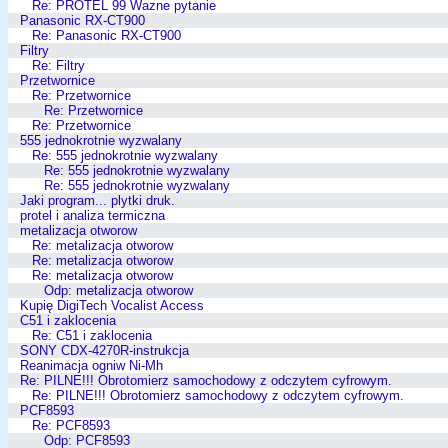
Re: PROTEL 99 Wazne pytanie
Panasonic RX-CT900
Re: Panasonic RX-CT900
Filtry
Re: Filtry
Przetwornice
Re: Przetwornice
Re: Przetwornice
Re: Przetwornice
555 jednokrotnie wyzwalany
Re: 555 jednokrotnie wyzwalany
Re: 555 jednokrotnie wyzwalany
Re: 555 jednokrotnie wyzwalany
Jaki program... plytki druk.
protel i analiza termiczna
metalizacja otworow
Re: metalizacja otworow
Re: metalizacja otworow
Re: metalizacja otworow
Odp: metalizacja otworow
Kupię DigiTech Vocalist Access
C51 i zaklocenia
Re: C51 i zaklocenia
SONY CDX-4270R-instrukcja
Reanimacja ogniw Ni-Mh
Re: PILNE!!! Obrotomierz samochodowy z odczytem cyfrowym.
Re: PILNE!!! Obrotomierz samochodowy z odczytem cyfrowym.
PCF8593
Re: PCF8593
Odp: PCF8593