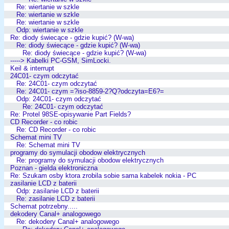
Re: wiertanie w szkle
Re: wiertanie w szkle
Re: wiertanie w szkle
Odp: wiertanie w szkle
Re: diody świecące - gdzie kupić? (W-wa)
Re: diody świecące - gdzie kupić? (W-wa)
Re: diody świecące - gdzie kupić? (W-wa)
-----> Kabelki PC-GSM, SimLocki.
Keil & interrupt
24C01- czym odczytać
Re: 24C01- czym odczytać
Re: 24C01- czym =?iso-8859-2?Q?odczyta=E6?=
Odp: 24C01- czym odczytać
Re: 24C01- czym odczytać
Re: Protel 98SE-opisywanie Part Fields?
CD Recorder - co robic
Re: CD Recorder - co robic
Schemat mini TV
Re: Schemat mini TV
programy do symulacji obodow elektrycznych
Re: programy do symulacji obodow elektrycznych
Poznan - gielda elektroniczna
Re: Szukam osby ktora zrobila sobie sama kabelek nokia - PC
zasilanie LCD z baterii
Odp: zasilanie LCD z baterii
Re: zasilanie LCD z baterii
Schemat potrzebny.....
dekodery Canal+ analogowego
Re: dekodery Canal+ analogowego