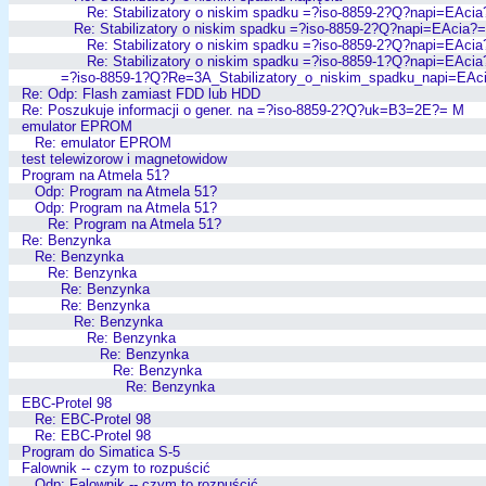
Re: Stabilizatory o niskim spadku =?iso-8859-2?Q?napi=EAcia
Re: Stabilizatory o niskim spadku =?iso-8859-2?Q?napi=EAcia?=
Re: Stabilizatory o niskim spadku =?iso-8859-2?Q?napi=EAcia
Re: Stabilizatory o niskim spadku =?iso-8859-1?Q?napi=EAcia
=?iso-8859-1?Q?Re=3A_Stabilizatory_o_niskim_spadku_napi=EAc
Re: Odp: Flash zamiast FDD lub HDD
Re: Poszukuje informacji o gener. na =?iso-8859-2?Q?uk=B3=2E?= M
emulator EPROM
Re: emulator EPROM
test telewizorow i magnetowidow
Program na Atmela 51?
Odp: Program na Atmela 51?
Odp: Program na Atmela 51?
Re: Program na Atmela 51?
Re: Benzynka
Re: Benzynka
Re: Benzynka
Re: Benzynka
Re: Benzynka
Re: Benzynka
Re: Benzynka
Re: Benzynka
Re: Benzynka
Re: Benzynka
EBC-Protel 98
Re: EBC-Protel 98
Re: EBC-Protel 98
Program do Simatica S-5
Falownik -- czym to rozpuścić
Odp: Falownik -- czym to rozpuścić