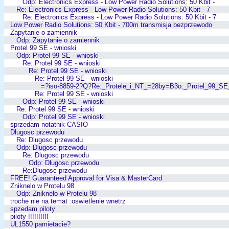
Odp: Electronics Express - Low Power Radio Solutions: 50 Kbit -
Re: Electronics Express - Low Power Radio Solutions: 50 Kbit - 7
Re: Electronics Express - Low Power Radio Solutions: 50 Kbit - 7
Low Power Radio Solutions: 50 Kbit - 700m transmisja bezprzewodo
Zapytanie o zamiennik
Odp: Zapytanie o zamiennik
Protel 99 SE - wnioski
Odp: Protel 99 SE - wnioski
Re: Protel 99 SE - wnioski
Re: Protel 99 SE - wnioski
Re: Protel 99 SE - wnioski
=?iso-8859-2?Q?Re:_Protele_i_NT_=28by=B3o:_Protel_99_SE
Re: Protel 99 SE - wnioski
Odp: Protel 99 SE - wnioski
Re: Protel 99 SE - wnioski
Odp: Protel 99 SE - wnioski
sprzedam notatnik CASIO
Dlugosc przewodu
Re: Dlugosc przewodu
Odp: Dlugosc przewodu
Re: Dlugosc przewodu
Odp: Dlugosc przewodu
Re:Dlugosc przewodu
FREE! Guaranteed Approval for Visa & MasterCard
Zniknelo w Protelu 98
Odp: Zniknelo w Protelu 98
troche nie na temat :oswietlenie wnetrz
spzedam piloty
piloty !!!!!!!!!!
UL1550 pamietacie?