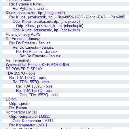
Re: Pytanie o tuner...
Re: Pytanie o tuner...
Klucz, przekaznik, itp. (chcę kupić)
Re: Klucz, przekaznik, itp. =?iso-8859-1?Q?=28chc=EA?= =?iso-885
Odp: Klucz, przekaznik, itp. (chcękupić)
Odp: Klucz, przekaznik, itp. (chcękupić)
Odp: Klucz, przekaznik, itp. (chcękupić)
Potencjometry ALPS
Do Ernesta - Janusz
Re: Do Ernesta - Janusz
Re: Do Ernesta - Janusz
Re: Do Ernesta - Janusz
Re: Do Ernesta - Janusz
Re: Termometr.
Wyswietlacz Pioneer KEH-P4200RDS
S6 POWER DISPLAY
TDA 1557Q - opis
Re: TDA 1557Q - opis
Re: TDA 1557Q - opis
Re: TDA 1557Q - opis
Re: TDA 1557Q - opis
Odp: TDA 1557Q - opis
Eprom
Odp: Eprom
Re: Eprom
Komparator LM311
Odp: Komparator LM311
Odp: Komparator LM311
Re: Komparator LM311