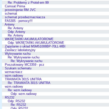
Re: Problemy z Protel-em 99
Comsat Prima
przestrojenie RM JVC
schemat
schemat przedwzmacniacza
FA5305 - pomocy!!!
Anteny
Re: Anteny
Odp: Anteny
Re: Anteny
WKRĘTARKI AKUMULATOROWE
Odp: WKRĘTARKI AKUMULATOROWE
Zapytanie o uklad M5M51008BP-70LL-MBI
Zasilacz labolatoryjny
Wykrywanie ruchu
Re: Wykrywanie ruchu
Re: Wykrywanie ruchu
Poszukiwany MC3359 - pcz
Szukam schematu
wzmacniacz
wzm.radiowy
TRAWIATA 301S UNITRA
Re: TRAWIATA 301S UNITRA
wzm.radiowy
Re: wzm.radiowy
Odp: wzm.radiowy
RS232
Odp: RS232
Re: RS232
Odp: RS232