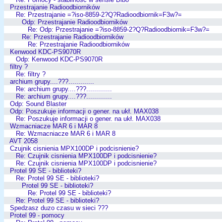
Przestrajanie Radioodbiorników
Re: Przestrajanie =?iso-8859-2?Q?Radioodbiornik=F3w?=
Odp: Przestrajanie Radioodbiorników
Re: Odp: Przestrajanie =?iso-8859-2?Q?Radioodbiornik=F3w?=
Re: Przestrajanie Radioodbiorników
Re: Przestrajanie Radioodbiorników
Kenwood KDC-PS9070R
Odp: Kenwood KDC-PS9070R
filtry ?
Re: filtry ?
archium grupy....???.............
Re: archium grupy....???.............
Re: archium grupy....???.............
Odp: Sound Blaster
Odp: Poszukuje informacji o gener. na ukł. MAX038
Re: Poszukuje informacji o gener. na ukł. MAX038
Wzmacniacze MAR 6 i MAR 8
Re: Wzmacniacze MAR 6 i MAR 8
AVT 2058
Czujnik cisnienia MPX100DP i podcisnienie?
Re: Czujnik cisnienia MPX100DP i podcisnienie?
Re: Czujnik cisnienia MPX100DP i podcisnienie?
Protel 99 SE - biblioteki?
Re: Protel 99 SE - biblioteki?
Protel 99 SE - biblioteki?
Re: Protel 99 SE - biblioteki?
Re: Protel 99 SE - biblioteki?
Spedzasz duzo czasu w sieci ???
Protel 99 - pomocy