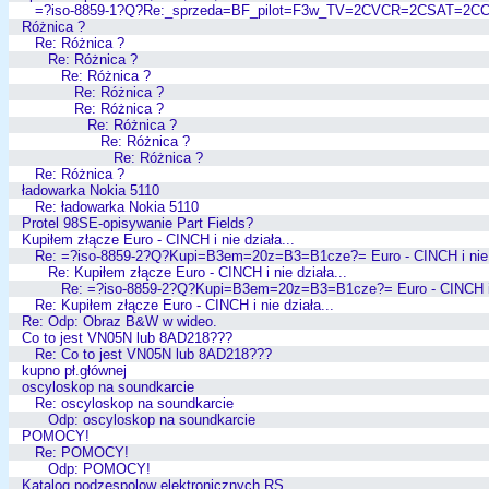
=?iso-8859-1?Q?Re:_sprzeda=BF_pilot=F3w_TV=2CVCR=2CSAT=2C
Różnica ?
Re: Różnica ?
Re: Różnica ?
Re: Różnica ?
Re: Różnica ?
Re: Różnica ?
Re: Różnica ?
Re: Różnica ?
Re: Różnica ?
Re: Różnica ?
ładowarka Nokia 5110
Re: ładowarka Nokia 5110
Protel 98SE-opisywanie Part Fields?
Kupiłem złącze Euro - CINCH i nie działa...
Re: =?iso-8859-2?Q?Kupi=B3em=20z=B3=B1cze?= Euro - CINCH i nie
Re: Kupiłem złącze Euro - CINCH i nie działa...
Re: =?iso-8859-2?Q?Kupi=B3em=20z=B3=B1cze?= Euro - CINCH i
Re: Kupiłem złącze Euro - CINCH i nie działa...
Re: Odp: Obraz B&W w wideo.
Co to jest VN05N lub 8AD218???
Re: Co to jest VN05N lub 8AD218???
kupno pł.głównej
oscyloskop na soundkarcie
Re: oscyloskop na soundkarcie
Odp: oscyloskop na soundkarcie
POMOCY!
Re: POMOCY!
Odp: POMOCY!
Katalog podzespolow elektronicznych RS