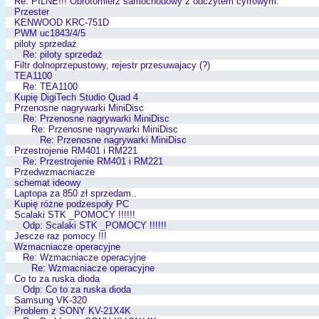
Re: PILNE!!! Obrotomierz samochodowy z odczytem cyfrowym.
Przester
KENWOOD KRC-751D
PWM uc1843/4/5
piloty sprzedaż
Re: piloty sprzedaż
Filtr dolnoprzepustowy, rejestr przesuwajacy (?)
TEA1100
Re: TEA1100
Kupię DigiTech Studio Quad 4
Przenosne nagrywarki MiniDisc
Re: Przenosne nagrywarki MiniDisc
Re: Przenosne nagrywarki MiniDisc
Re: Przenosne nagrywarki MiniDisc
Przestrojenie RM401 i RM221
Re: Przestrojenie RM401 i RM221
Przedwzmacniacze
schemat ideowy
Laptopa za 850 zł sprzedam..
Kupię różne podzespoły PC
Scalaki STK _POMOCY !!!!!!
Odp: Scalaki STK _POMOCY !!!!!!
Jescze raz pomocy !!!
Wzmacniacze operacyjne
Re: Wzmacniacze operacyjne
Re: Wzmacniacze operacyjne
Co to za ruska dioda
Odp: Co to za ruska dioda
Samsung VK-320
Problem z SONY KV-21X4K