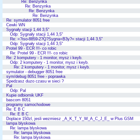
Re: Benzynka
Re: Benzynka
Re: Benzynka
Re: Benzynka
Re: symulator 8051 free
Cewki WN
Sygnały stacji 1,44 3,5"
Odp: Sygnały stacji 1,44 3,5"
Re: =?iso-8859-2?Q?Sygna=B3y?= stacji 1,44 3,5"
Odp: Sygnały stacji 1,44 3,5"
Protel 99 - ECR !!!- co robic
Re: Protel 99 - ECR !!!- co robic
Re: 2 komputery - 1 monitor, mysz i keyb.
Odp: 2 komputery - 1 monitor, mysz i keyb.
Re: 2 komputery - 1 monitor, mysz i keyb.
symulator - debugger 8051 free
sym/debug 8051 free - poprawka
Spedzasz duzo czasu w sieci ?
Pal
Odp: Pal
Kupie odbiornik UKF
bascom 8051
programy samochodowe
Re: E B C
Re: E B C
Doplace 150zl, jesli wezmiesz _A_K_T_Y_W_A_C_J_E_ w Plus GSM
lampa blyskowa
Re: lampa blyskowa
Re: lampa blyskowa
Re: lampa blyskowa