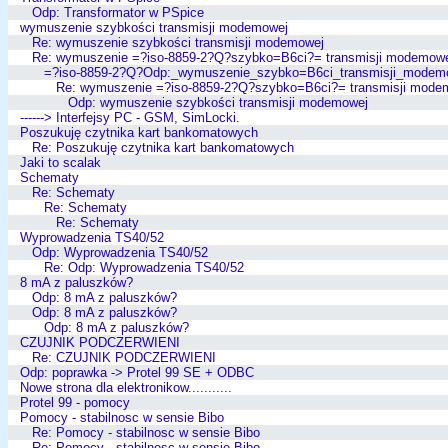
Odp: Transformator w PSpice
wymuszenie szybkości transmisji modemowej
Re: wymuszenie szybkości transmisji modemowej
Re: wymuszenie =?iso-8859-2?Q?szybko=B6ci?= transmisji modemow
=?iso-8859-2?Q?Odp:_wymuszenie_szybko=B6ci_transmisji_modem
Re: wymuszenie =?iso-8859-2?Q?szybko=B6ci?= transmisji mode
Odp: wymuszenie szybkości transmisji modemowej
------> Interfejsy PC - GSM, SimLocki.
Poszukuję czytnika kart bankomatowych
Re: Poszukuję czytnika kart bankomatowych
Jaki to scalak
Schematy
Re: Schematy
Re: Schematy
Re: Schematy
Wyprowadzenia TS40/52
Odp: Wyprowadzenia TS40/52
Re: Odp: Wyprowadzenia TS40/52
8 mA z paluszków?
Odp: 8 mA z paluszków?
Odp: 8 mA z paluszków?
Odp: 8 mA z paluszków?
CZUJNIK PODCZERWIENI
Re: CZUJNIK PODCZERWIENI
Odp: poprawka -> Protel 99 SE + ODBC
Nowe strona dla elektronikow...........
Protel 99 - pomocy
Pomocy - stabilnosc w sensie Bibo
Re: Pomocy - stabilnosc w sensie Bibo
Re: Pomocy - stabilnosc w sensie Bibo