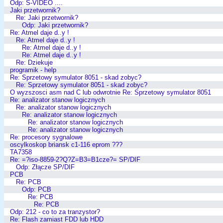
Odp: S-VIDEO ....
Jaki przetwornik?
Re: Jaki przetwornik?
Odp: Jaki przetwornik?
Re: Atmel daje d..y !
Re: Atmel daje d..y !
Re: Atmel daje d..y !
Re: Atmel daje d..y !
Re: Dziekuje
programik - help
Re: Sprzetowy symulator 8051 - skad zobyc?
Re: Sprzetowy symulator 8051 - skad zobyc?
O wyzszosci asm nad C lub odwrotnie Re: Sprzetowy symulator 8051
Re: analizator stanow logicznych
Re: analizator stanow logicznych
Re: analizator stanow logicznych
Re: analizator stanow logicznych
Re: analizator stanow logicznych
Re: procesory sygnalowe
oscylkoskop briansk c1-116 eprom ???
TA7358
Re: =?iso-8859-2?Q?Z=B3=B1cze?= SP/DIF
Odp: Złącze SP/DIF
PCB
Re: PCB
Odp: PCB
Re: PCB
Re: PCB
Odp: 212 - co to za tranzystor?
Re: Flash zamiast FDD lub HDD