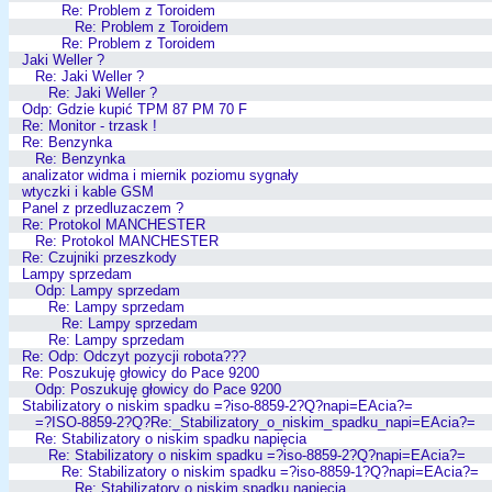
Re: Problem z Toroidem
Re: Problem z Toroidem
Re: Problem z Toroidem
Jaki Weller ?
Re: Jaki Weller ?
Re: Jaki Weller ?
Odp: Gdzie kupić TPM 87 PM 70 F
Re: Monitor - trzask !
Re: Benzynka
Re: Benzynka
analizator widma i miernik poziomu sygnały
wtyczki i kable GSM
Panel z przedluzaczem ?
Re: Protokol MANCHESTER
Re: Protokol MANCHESTER
Re: Czujniki przeszkody
Lampy sprzedam
Odp: Lampy sprzedam
Re: Lampy sprzedam
Re: Lampy sprzedam
Re: Lampy sprzedam
Re: Odp: Odczyt pozycji robota???
Re: Poszukuję głowicy do Pace 9200
Odp: Poszukuję głowicy do Pace 9200
Stabilizatory o niskim spadku =?iso-8859-2?Q?napi=EAcia?=
=?ISO-8859-2?Q?Re:_Stabilizatory_o_niskim_spadku_napi=EAcia?=
Re: Stabilizatory o niskim spadku napięcia
Re: Stabilizatory o niskim spadku =?iso-8859-2?Q?napi=EAcia?=
Re: Stabilizatory o niskim spadku =?iso-8859-1?Q?napi=EAcia?=
Re: Stabilizatory o niskim spadku napięcia