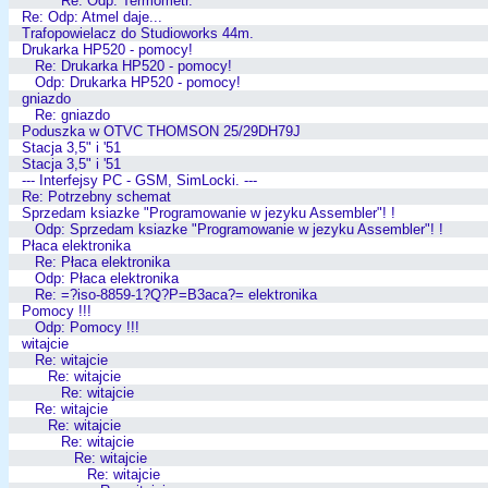
Re: Odp: Termometr.
Re: Odp: Atmel daje...
Trafopowielacz do Studioworks 44m.
Drukarka HP520 - pomocy!
Re: Drukarka HP520 - pomocy!
Odp: Drukarka HP520 - pomocy!
gniazdo
Re: gniazdo
Poduszka w OTVC THOMSON 25/29DH79J
Stacja 3,5" i '51
Stacja 3,5" i '51
--- Interfejsy PC - GSM, SimLocki. ---
Re: Potrzebny schemat
Sprzedam ksiazke "Programowanie w jezyku Assembler"! !
Odp: Sprzedam ksiazke "Programowanie w jezyku Assembler"! !
Płaca elektronika
Re: Płaca elektronika
Odp: Płaca elektronika
Re: =?iso-8859-1?Q?P=B3aca?= elektronika
Pomocy !!!
Odp: Pomocy !!!
witajcie
Re: witajcie
Re: witajcie
Re: witajcie
Re: witajcie
Re: witajcie
Re: witajcie
Re: witajcie
Re: witajcie